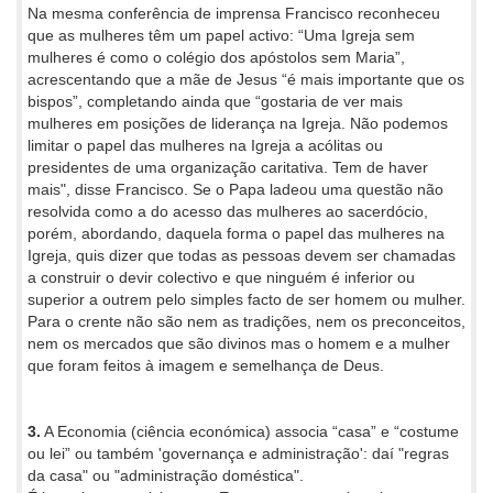
Na mesma conferência de imprensa Francisco reconheceu
que as mulheres têm um papel activo: “Uma Igreja sem
mulheres é como o colégio dos apóstolos sem Maria”,
acrescentando que a mãe de Jesus “é mais importante que os
bispos”, completando ainda que “gostaria de ver mais
mulheres em posições de liderança na Igreja. Não podemos
limitar o papel das mulheres na Igreja a acólitas ou
presidentes de uma organização caritativa. Tem de haver
mais", disse Francisco. Se o Papa ladeou uma questão não
resolvida como a do acesso das mulheres ao sacerdócio,
porém, abordando, daquela forma o papel das mulheres na
Igreja, quis dizer que todas as pessoas devem ser chamadas
a construir o devir colectivo e que ninguém é inferior ou
superior a outrem pelo simples facto de ser homem ou mulher.
Para o crente não são nem as tradições, nem os preconceitos,
nem os mercados que são divinos mas o homem e a mulher
que foram feitos à imagem e semelhança de Deus.
3.
A Economia (ciência económica) associa “casa” e “costume
ou lei” ou também 'governança e administração': daí "regras
da casa" ou "administração doméstica".