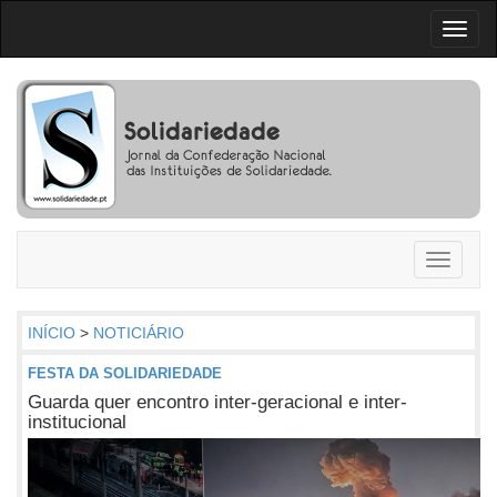
Toggl
naviga
Toggle
navigati
INÍCIO
>
NOTICIÁRIO
FESTA DA SOLIDARIEDADE
Guarda quer encontro inter-geracional e inter-
institucional