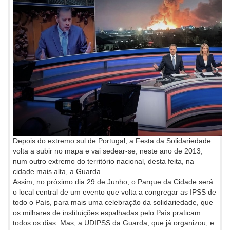
Depois do extremo sul de Portugal, a Festa da Solidariedade
volta a subir no mapa e vai sedear-se, neste ano de 2013,
num outro extremo do território nacional, desta feita, na
cidade mais alta, a Guarda.
Assim, no próximo dia 29 de Junho, o Parque da Cidade será
o local central de um evento que volta a congregar as IPSS de
todo o País, para mais uma celebração da solidariedade, que
os milhares de instituições espalhadas pelo País praticam
todos os dias. Mas, a UDIPSS da Guarda, que já organizou, e