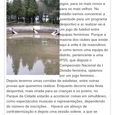
jogos, para os mais novos e
para os mais velhos. No
estádio iremos concentrar a
juventude para um programa
desportivo e aí realizar-se-á
um jogo de futebol entre
equipas femininas. Porque a
maioria dos clubes que existe
aqui à volta é de masculinos
e como temos uma equipa do
distrito, pertencente a uma
IPSS, que disputa o
Campeonato Nacional da I
Divisão feminina, optámos
por um jogo feminino…
Depois teremos umas corridas de estafetas, entre outras
provas que queremos realizar. Enquanto decorre esta festa
desportiva, mais virada para as crianças e os jovens, no
Parque da Cidade estarão a acontecer coisas em simultâneo,
como espectáculos musicais e representações, dependendo
do número de inscrições… Haverá um almoço de
confraternização e depois uma sessão solene, a que se