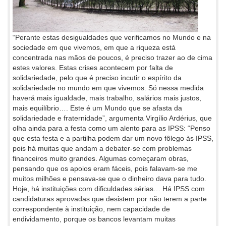
“Perante estas desigualdades que verificamos no Mundo e na
sociedade em que vivemos, em que a riqueza está
concentrada nas mãos de poucos, é preciso trazer ao de cima
estes valores. Estas crises acontecem por falta de
solidariedade, pelo que é preciso incutir o espírito da
solidariedade no mundo em que vivemos. Só nessa medida
haverá mais igualdade, mais trabalho, salários mais justos,
mais equilíbrio…. Este é um Mundo que se afasta da
solidariedade e fraternidade”, argumenta Virgílio Ardérius, que
olha ainda para a festa como um alento para as IPSS: “Penso
que esta festa e a partilha podem dar um novo fôlego às IPSS,
pois há muitas que andam a debater-se com problemas
financeiros muito grandes. Algumas começaram obras,
pensando que os apoios eram fáceis, pois falavam-se me
muitos milhões e pensava-se que o dinheiro dava para tudo.
Hoje, há instituições com dificuldades sérias… Há IPSS com
candidaturas aprovadas que desistem por não terem a parte
correspondente à instituição, nem capacidade de
endividamento, porque os bancos levantam muitas