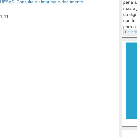
AS. Consulte ou imprima o documento.
pena a
mas é 
da dig
11-11
que to
para o.
Editori