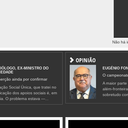
Não há i
OPINIÃO
IÓLOGO, EX-MINISTRO DO
EUGÉNIO FO
IEDADE
O campeonato
erção ainda por confirmar
A maior parte
ção Social Única, que tratei no
além-fronteir
ificação dos apoios sociais é, em
sobretudo co
ia. O problema estava —...