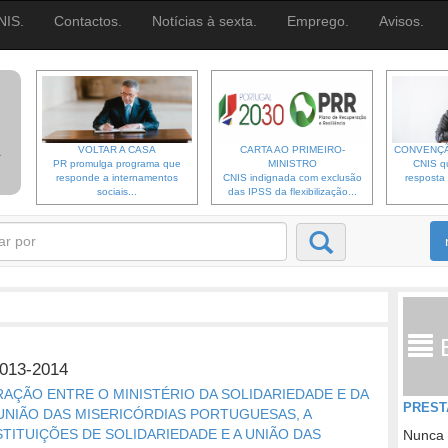
NIS.
Contactos.
Notícias à sexta.
Emprego.
Avisos.
VOLTAR A CASA
CARTA AO PRIMEIRO-
CONVENÇÃ
PR promulga programa que
MINISTRO
CNIS qu
responde a internamentos
CNIS indignada com exclusão
resposta 
sociais...
das IPSS da flexibilização...
13-2014
ÇÃO ENTRE O MINISTÉRIO DA SOLIDARIEDADE E DA
PREST
UNIÃO DAS MISERICÓRDIAS PORTUGUESAS, A
ITUIÇÕES DE SOLIDARIEDADE E A UNIÃO DAS
Nunca 