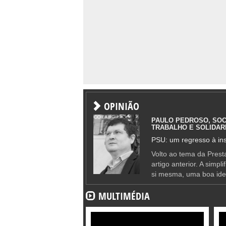
OPINIÃO
PAULO PEDROSO, SOC
TRABALHO E SOLIDAR
PSU: um regresso à ins
Volto ao tema da Presta
artigo anterior. A simpl
si mesma, uma boa ide
MULTIMÉDIA