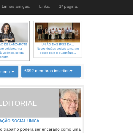
Linhas amigas.
Links.
1ª página.
O DE LANZAROTE
UNIÃO DAS IPSS DA...
er colaborar na
Novos órgãos sociais tomaram
à violência sexual
posse para o quadriénio...
contra...
6692 membros inscritos
menu
INSCRIÇÃO NEWSLETTER
EDITORIAL
AÇÃO SOCIAL ÚNICA
o trabalho poderá ser encarado como uma