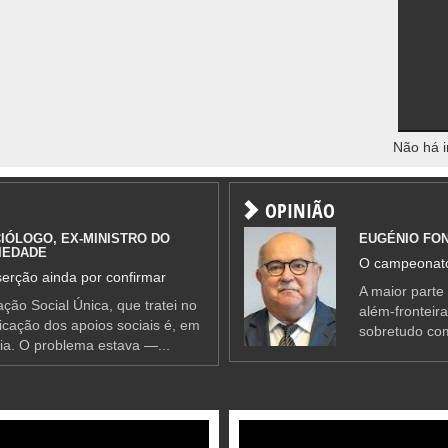
Não há i
OPINIÃO
IÓLOGO, EX-MINISTRO DO
EUGÉNIO FO
IEDADE
O campeonato
erção ainda por confirmar
A maior parte
ção Social Única, que tratei no
além-fronteir
ificação dos apoios sociais é, em
sobretudo co
ia. O problema estava —...