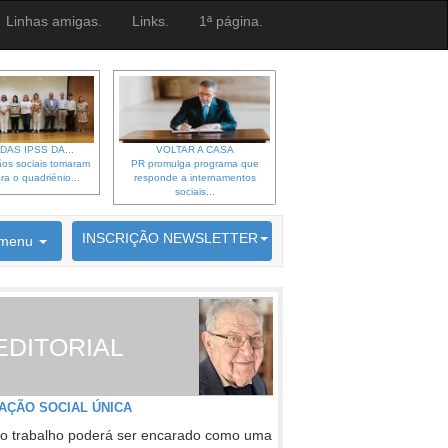
Linhas amigas.
Links.
1ª página.
DAS IPSS DA...
VOLTAR A CASA
os sociais tomaram
PR promulga programa que
ra o quadriénio...
responde a internamentos
sociais...
6692 membros inscritos
INSCRIÇÃO NEWSLETTER
menu
EDITORIAL
AÇÃO SOCIAL ÚNICA
o trabalho poderá ser encarado como uma