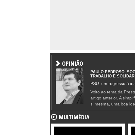
OPINIÃO
PAULO PEDROSO, SOC
TRABALHO E SOLIDAR
PSU: um regresso à ins
Volto ao tema da Presta
artigo anterior. A simpl
si mesma, uma boa ide
MULTIMÉDIA