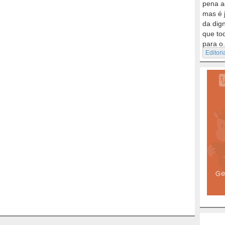
pena a
mas é 
da dig
que to
para o.
Editori