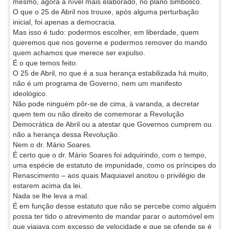
mesmo, agora a nível mais elaborado, no plano simbólico.
O que o 25 de Abril nos trouxe, após alguma perturbação
inicial, foi apenas a democracia.
Mas isso é tudo: podermos escolher, em liberdade, quem
queremos que nos governe e podermos remover do mando
quem achamos que merece ser expulso.
É o que temos feito.
O 25 de Abril, no que é a sua herança estabilizada há muito,
não é um programa de Governo, nem um manifesto
ideológico.
Não pode ninguém pôr-se de cima, à varanda, a decretar
quem tem ou não direito de comemorar a Revolução
Democrática de Abril ou a atestar que Governos cumprem ou
não a herança dessa Revolução.
Nem o dr. Mário Soares.
É certo que o dr. Mário Soares foi adquirindo, com o tempo,
uma espécie de estatuto de impunidade, como os príncipes do
Renascimento – aos quais Maquiavel anotou o privilégio de
estarem acima da lei.
Nada se lhe leva a mal.
É em função desse estatuto que não se percebe como alguém
possa ter tido o atrevimento de mandar parar o automóvel em
que viajava com excesso de velocidade e que se ofende se é