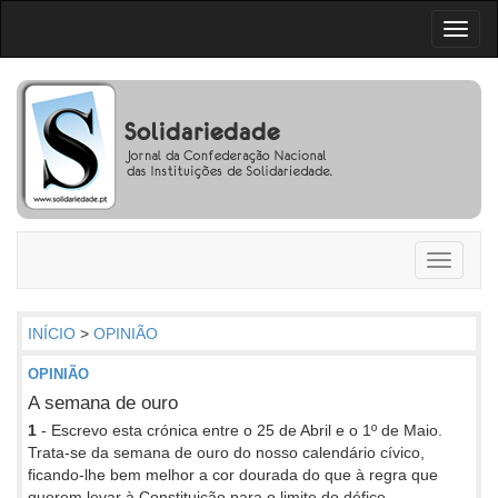
Toggl
naviga
Toggle
navigati
INÍCIO
>
OPINIÃO
OPINIÃO
A semana de ouro
1
- Escrevo esta crónica entre o 25 de Abril e o 1º de Maio.
Trata-se da semana de ouro do nosso calendário cívico,
ficando-lhe bem melhor a cor dourada do que à regra que
querem levar à Constituição para o limite do défice.