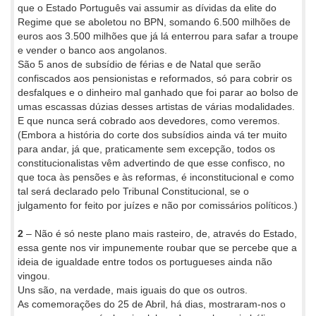
que o Estado Português vai assumir as dívidas da elite do
Regime que se aboletou no BPN, somando 6.500 milhões de
euros aos 3.500 milhões que já lá enterrou para safar a troupe
e vender o banco aos angolanos.
São 5 anos de subsídio de férias e de Natal que serão
confiscados aos pensionistas e reformados, só para cobrir os
desfalques e o dinheiro mal ganhado que foi parar ao bolso de
umas escassas dúzias desses artistas de várias modalidades.
E que nunca será cobrado aos devedores, como veremos.
(Embora a história do corte dos subsídios ainda vá ter muito
para andar, já que, praticamente sem excepção, todos os
constitucionalistas vêm advertindo de que esse confisco, no
que toca às pensões e às reformas, é inconstitucional e como
tal será declarado pelo Tribunal Constitucional, se o
julgamento for feito por juízes e não por comissários políticos.)
2
– Não é só neste plano mais rasteiro, de, através do Estado,
essa gente nos vir impunemente roubar que se percebe que a
ideia de igualdade entre todos os portugueses ainda não
vingou.
Uns são, na verdade, mais iguais do que os outros.
As comemorações do 25 de Abril, há dias, mostraram-nos o