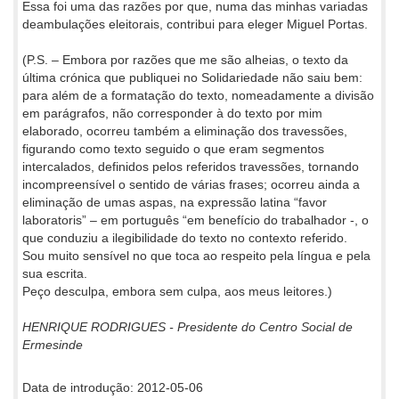
Essa foi uma das razões por que, numa das minhas variadas
deambulações eleitorais, contribui para eleger Miguel Portas.
(P.S. – Embora por razões que me são alheias, o texto da
última crónica que publiquei no Solidariedade não saiu bem:
para além de a formatação do texto, nomeadamente a divisão
em parágrafos, não corresponder à do texto por mim
elaborado, ocorreu também a eliminação dos travessões,
figurando como texto seguido o que eram segmentos
intercalados, definidos pelos referidos travessões, tornando
incompreensível o sentido de várias frases; ocorreu ainda a
eliminação de umas aspas, na expressão latina “favor
laboratoris” – em português “em benefício do trabalhador -, o
que conduziu a ilegibilidade do texto no contexto referido.
Sou muito sensível no que toca ao respeito pela língua e pela
sua escrita.
Peço desculpa, embora sem culpa, aos meus leitores.)
HENRIQUE RODRIGUES - Presidente do Centro Social de
Ermesinde
Data de introdução: 2012-05-06