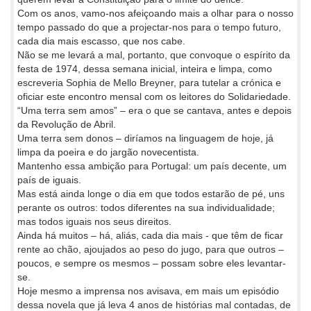
Com os anos, vamo-nos afeiçoando mais a olhar para o nosso
tempo passado do que a projectar-nos para o tempo futuro,
cada dia mais escasso, que nos cabe.
Não se me levará a mal, portanto, que convoque o espírito da
festa de 1974, dessa semana inicial, inteira e limpa, como
escreveria Sophia de Mello Breyner, para tutelar a crónica e
oficiar este encontro mensal com os leitores do Solidariedade.
“Uma terra sem amos” – era o que se cantava, antes e depois
da Revolução de Abril.
Uma terra sem donos – diríamos na linguagem de hoje, já
limpa da poeira e do jargão novecentista.
Mantenho essa ambição para Portugal: um país decente, um
país de iguais.
Mas está ainda longe o dia em que todos estarão de pé, uns
perante os outros: todos diferentes na sua individualidade;
mas todos iguais nos seus direitos.
Ainda há muitos – há, aliás, cada dia mais - que têm de ficar
rente ao chão, ajoujados ao peso do jugo, para que outros –
poucos, e sempre os mesmos – possam sobre eles levantar-
se.
Hoje mesmo a imprensa nos avisava, em mais um episódio
dessa novela que já leva 4 anos de histórias mal contadas, de