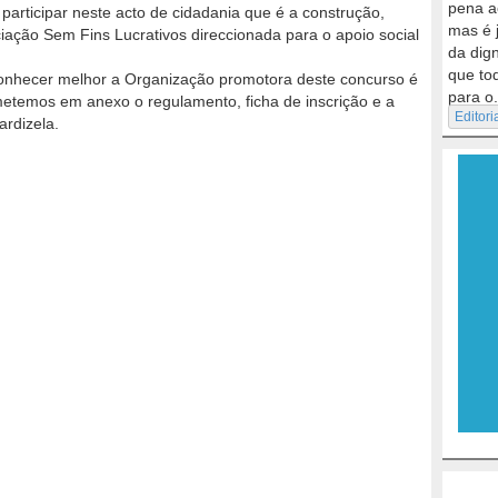
pena a
articipar neste acto de cidadania que é a construção,
mas é 
ação Sem Fins Lucrativos direccionada para o apoio social
da dig
que to
nhecer melhor a Organização promotora deste concurso é
para o.
etemos em anexo o regulamento, ficha de inscrição e a
Editori
ardizela.