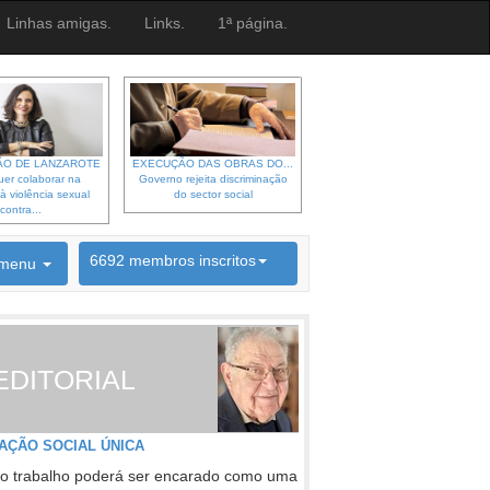
Linhas amigas.
Links.
1ª página.
O DE LANZAROTE
EXECUÇÃO DAS OBRAS DO...
er colaborar na
Governo rejeita discriminação
à violência sexual
do sector social
contra...
6692 membros inscritos
menu
INSCRIÇÃO NEWSLETTER
EDITORIAL
AÇÃO SOCIAL ÚNICA
o trabalho poderá ser encarado como uma