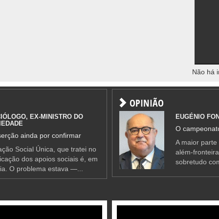
Não há i
OPINIÃO
IÓLOGO, EX-MINISTRO DO
EUGÉNIO FO
IEDADE
O campeonato
erção ainda por confirmar
A maior parte
ção Social Única, que tratei no
além-fronteir
ificação dos apoios sociais é, em
sobretudo co
ia. O problema estava —...