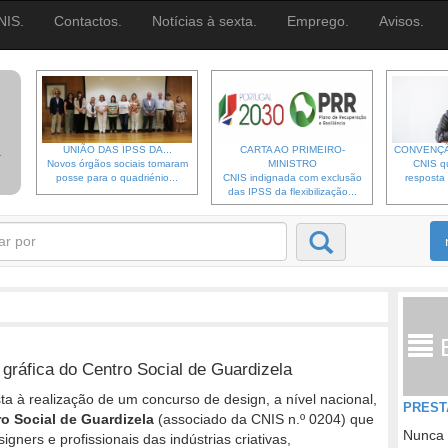
NIS.
Contactos.
Notícias à sexta.
Emprego.
Avisos.
UNIÃO DAS IPSS DA...
CARTA AO PRIMEIRO-
CONVENÇÃ
Novos órgãos sociais tomaram
MINISTRO
CNIS qu
posse para o quadriénio...
CNIS indignada com exclusão
resposta 
das IPSS da flexibilização...
gráfica do Centro Social de Guardizela
ta à realização de um concurso de design, a nível nacional,
PREST
o Social de Guardizela
(associado da CNIS n.º 0204) que
Nunca 
igners e profissionais das indústrias criativas,