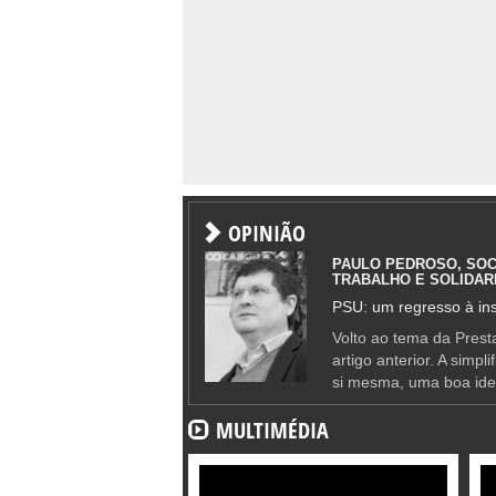
OPINIÃO
PAULO PEDROSO, SOC
TRABALHO E SOLIDAR
PSU: um regresso à ins
Volto ao tema da Presta
artigo anterior. A simpl
si mesma, uma boa ide
MULTIMÉDIA