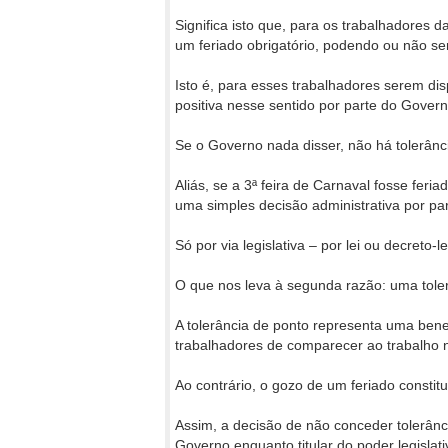
Significa isto que, para os trabalhadores d
um feriado obrigatório, podendo ou não se
Isto é, para esses trabalhadores serem di
positiva nesse sentido por parte do Govern
Se o Governo nada disser, não há tolerânc
Aliás, se a 3ª feira de Carnaval fosse feria
uma simples decisão administrativa por pa
Só por via legislativa – por lei ou decreto-l
O que nos leva à segunda razão: uma tole
A tolerância de ponto representa uma bene
trabalhadores de comparecer ao trabalho n
Ao contrário, o gozo de um feriado constitui
Assim, a decisão de não conceder tolerân
Governo enquanto titular do poder legisla