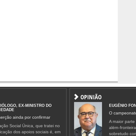
OPINIÃO
IÓLOGO, EX-MINISTRO DO
EUGÉNIO FO
IEDADE
O campeonato
erção ainda por confirmar
A maior parte
ção Social Única, que tratei no
além-fronteir
ificação dos apoios sociais é, em
sobretudo co