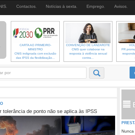
NIS.
Contactos.
Notícias à sexta.
Emprego.
Avisos.
CARTA AO PRIMEIRO-
CONVENÇÃO DE LANZAROTE
VOL
MINISTRO
CNIS quer colaborar na
PR promu
CNIS indignada com exclusão
resposta à violência sexual
responde
das IPSS da flexibilização...
contra...
TO
 tolerância de ponto não se aplica às IPSS
PREST
Nunca 