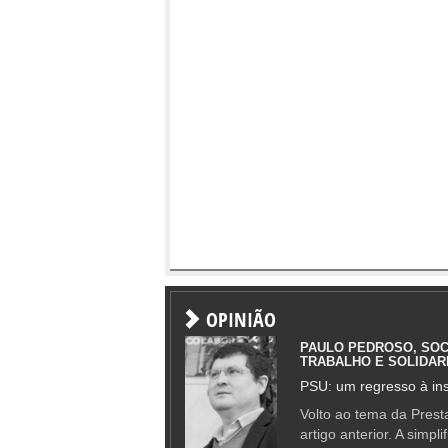
OPINIÃO
PAULO PEDROSO, SOC
TRABALHO E SOLIDAR
PSU: um regresso à ins
Volto ao tema da Presta
artigo anterior. A simpl