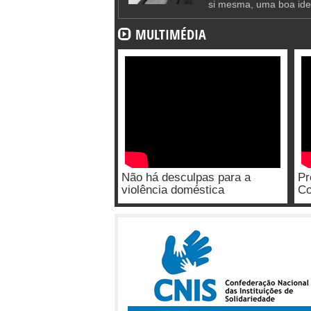
si mesma, uma boa ide
MULTIMÉDIA
Não há desculpas para a
Pr
violência doméstica
Co