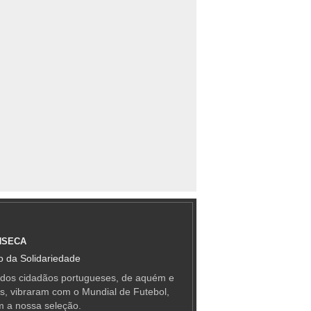
NSECA
 da Solidariedade
 dos cidadãos portugueses, de aquém e
as, vibraram com o Mundial de Futebol,
m a nossa seleção.