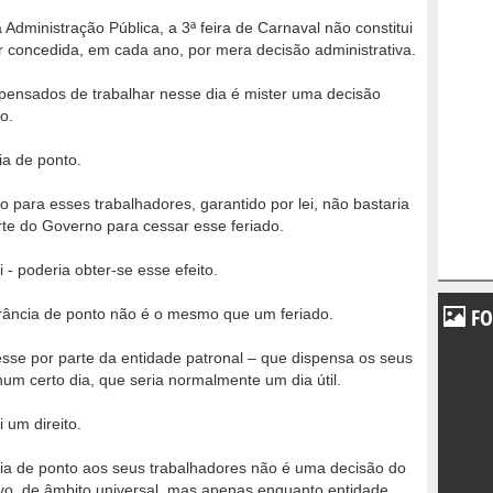
a Administração Pública, a 3ª feira de Carnaval não constitui
r concedida, em cada ano, por mera decisão administrativa.
spensados de trabalhar nesse dia é mister uma decisão
o.
ia de ponto.
do para esses trabalhadores, garantido por lei, não bastaria
rte do Governo para cessar esse feriado.
ei - poderia obter-se esse efeito.
FO
rância de ponto não é o mesmo que um feriado.
sse por parte da entidade patronal – que dispensa os seus
um certo dia, que seria normalmente um dia útil.
 um direito.
cia de ponto aos seus trabalhadores não é uma decisão do
tivo, de âmbito universal, mas apenas enquanto entidade