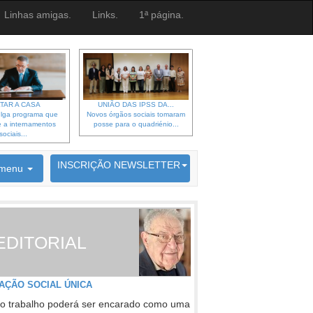
Linhas amigas.
Links.
1ª página.
TAR A CASA
UNIÃO DAS IPSS DA...
lga programa que
Novos órgãos sociais tomaram
 a internamentos
posse para o quadriénio...
sociais...
6692 membros inscritos
INSCRIÇÃO NEWSLETTER
menu
EDITORIAL
AÇÃO SOCIAL ÚNICA
o trabalho poderá ser encarado como uma