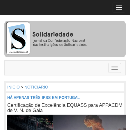
Toggl
naviga
Toggle
navigati
INÍCIO
>
NOTICIÁRIO
HÁ APENAS TRÊS IPSS EM PORTUGAL
Certificação de Excelência EQUASS para APPACDM
de V. N. de Gaia