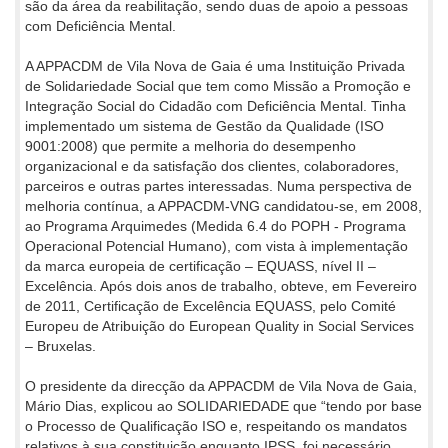
são da área da reabilitação, sendo duas de apoio a pessoas
com Deficiência Mental.
A APPACDM de Vila Nova de Gaia é uma Instituição Privada
de Solidariedade Social que tem como Missão a Promoção e
Integração Social do Cidadão com Deficiência Mental. Tinha
implementado um sistema de Gestão da Qualidade (ISO
9001:2008) que permite a melhoria do desempenho
organizacional e da satisfação dos clientes, colaboradores,
parceiros e outras partes interessadas. Numa perspectiva de
melhoria contínua, a APPACDM-VNG candidatou-se, em 2008,
ao Programa Arquimedes (Medida 6.4 do POPH - Programa
Operacional Potencial Humano), com vista à implementação
da marca europeia de certificação – EQUASS, nível II –
Excelência. Após dois anos de trabalho, obteve, em Fevereiro
de 2011, Certificação de Excelência EQUASS, pelo Comité
Europeu de Atribuição do European Quality in Social Services
– Bruxelas.
O presidente da direcção da APPACDM de Vila Nova de Gaia,
Mário Dias, explicou ao SOLIDARIEDADE que “tendo por base
o Processo de Qualificação ISO e, respeitando os mandatos
relativos à sua constituição enquanto IPSS, foi necessário