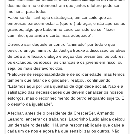
desmentem-no e demonstram que juntos o futuro pode ser
melhor… para todos.
Falou-se de filantropia estratégica, um conceito que as
empresas parecem estar a (querer) abraçar, e não apenas as
grandes, algo que Laborinho Lúcio considerou ser “fazer
caminho, que ainda é curto, mas adequado”.
Dizendo sair daquele encontro “animado” por tudo o que
ouviu, o antigo ministro da Justiça trouxe à discussão os alvos
de toda a reflexão, diálogo e acção dos presentes: os pobres,
os excluídos, os idosos, as crianças e os jovens em risco, ou
seja, os mais desfavorecidos.
“Falou-se de responsabilidade e de solidariedade, mas temos
também que falar de dignidade”, realçou, continuando:
“Estamos aqui por uma questão de dignidade social. Não é a
satisfação das necessidades que devem canalizar os nossos
esforços, mas o reconhecimento do outro enquanto sujeito. É
o desafio da igualdade”.
A fechar, antes de o presidente da CrescerSer, Armando
Leandro, encerrar os trabalhos, Laborinho Lúcio ainda deixou
um derradeiro desafio: “Há uma responsabilidade que cabe a
cada um de nós e agora há que sensibilizar os outros. Não