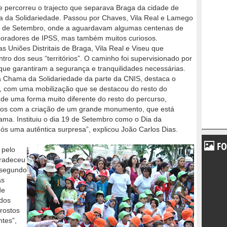
percorreu o trajecto que separava Braga da cidade de
sta da Solidariedade. Passou por Chaves, Vila Real e Lamego
 18 de Setembro, onde a aguardavam algumas centenas de
aboradores de IPSS, mas também muitos curiosos.
 Uniões Distritais de Braga, Vila Real e Viseu que
ro dos seus “territórios”. O caminho foi supervisionado por
e garantiram a segurança e tranquilidades necessárias.
va Chama da Solidariedade da parte da CNIS, destaca o
 com uma mobilização que se destacou do resto do
 de uma forma muito diferente do resto do percurso,
-nos com a criação de um grande monumento, que está
a. Instituiu o dia 19 de Setembro como o Dia da
ós uma autêntica surpresa”, explicou João Carlos Dias.
FO
 pelo
gradeceu
 segundo
as
de
 dos
 rostos
ntes”,