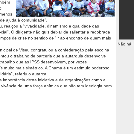
ambém
o
 menos
 de ajuda à comunidade”.
u, realçou a “vivacidade, dinamismo e qualidade das
ocial”. O dirigente não quis deixar de salientar a redobrada
tempos de crise no sentido de “ir ao encontro de quem mais
Não há i
cipal de Viseu congratulou a confederação pela escolha
entou o trabalho de parceria que a autarquia desenvolve
o trabalho que as IPSS desenvolvem, por vezes
ís muito mais simétrico. A Chama é um estímulo poderoso
ária”, referiu o autarca.
 a importância desta iniciativa e de organizações como a
 vivência de uma força anímica que não tem ideologia nem