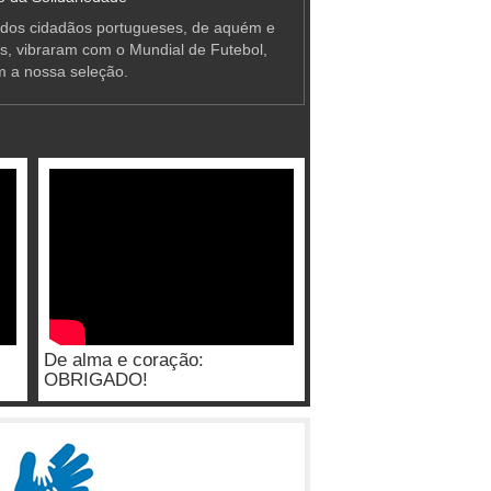
 dos cidadãos portugueses, de aquém e
as, vibraram com o Mundial de Futebol,
m a nossa seleção.
De alma e coração:
OBRIGADO!