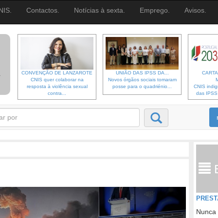
NIS.
Contactos.
Notícias à sexta.
Emprego.
Avisos.
CONVENÇÃO DE LANZAROTE
UNIÃO DAS IPSS DA...
CARTA
CNIS quer colaborar na
Novos órgãos sociais tomaram
resposta à violência sexual
posse para o quadriénio...
CNIS indi
contra...
das IPSS d
PREST
Nunca 