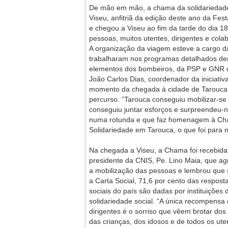
De mão em mão, a chama da solidariedade 
Viseu, anfitriã da edição deste ano da Fe
e chegou a Viseu ao fim da tarde do dia
pessoas, muitos utentes, dirigentes e col
A organização da viagem esteve a cargo das
trabalharam nos programas detalhados dent
elementos dos bombeiros, da PSP e GNR qu
João Carlos Dias, coordenador da iniciati
momento da chegada à cidade de Tarouca,
percurso. “Tarouca conseguiu mobilizar-se
conseguiu juntar esforços e surpreendeu
numa rotunda e que faz homenagem à Cham
Solidariedade em Tarouca, o que foi para n
Na chegada a Viseu, a Chama foi recebida
presidente da CNIS, Pe. Lino Maia, que a
a mobilização das pessoas e lembrou que
a Carta Social, 71,6 por cento das respost
sociais do país são dadas por instituições 
solidariedade social. “A única recompensa
dirigentes é o sorriso que vêem brotar dos
das crianças, dos idosos e de todos os ute