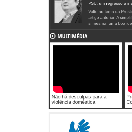
PSU: um regresso à ins
Volto ao tema da Presta
artigo anterior. A simpl
si mesma, uma boa ide
MULTIMÉDIA
Não há desculpas para a
Pr
violência doméstica
Co