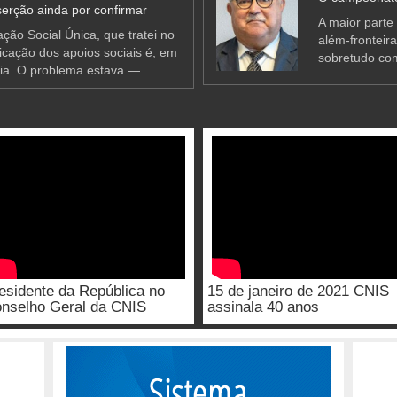
erção ainda por confirmar
A maior parte
ção Social Única, que tratei no
além-fronteir
ificação dos apoios sociais é, em
sobretudo co
ia. O problema estava —...
esidente da República no
15 de janeiro de 2021 CNIS
nselho Geral da CNIS
assinala 40 anos