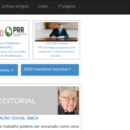
Linhas amigas.
Links.
1ª página.
 AO PRIMEIRO-
VOLTAR A CASA
MINISTRO
PR promulga programa que
gnada com exclusão
responde a internamentos
a flexibilização...
sociais...
6692 membros inscritos
menu
INSCRIÇÃO NEWSLETTER
EDITORIAL
AÇÃO SOCIAL ÚNICA
o trabalho poderá ser encarado como uma