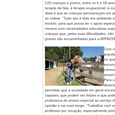
120 crianças e jovens, entre os 6 e 18 an
terapia da fala, à terapia ocupacional, à oc
ideia é que as crianças permaneçam em a
as rodeia. “Tudo isto é feito em ambiente e
horário, para que possa ter o apoio especia
mesmo com necessidades educativas espec
crianças que, pelas suas dificuldades, nã
graves são encaminhados para a APPACD
Com ma
popula
no que
escond
connos
encerr
Para o
desenv
permitido que a sociedade em geral encar
capazes, que podem ser felizes e que pode
professora do ensino especial ao serviço
opinião e vai mais longe. “Trabalhar com 
professor por vocação, especialmente por