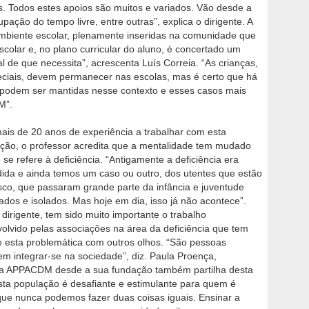
os. Todos estes apoios são muitos e variados. Vão desde a
upação do tempo livre, entre outras”, explica o dirigente. A
mbiente escolar, plenamente inseridas na comunidade que
scolar e, no plano curricular do aluno, é concertado um
l de que necessita”, acrescenta Luís Correia. “As crianças,
iais, devem permanecer nas escolas, mas é certo que há
o podem ser mantidas nesse contexto e esses casos mais
M”.
is de 20 anos de experiência a trabalhar com esta
ção, o professor acredita que a mentalidade tem mudado
 se refere à deficiência. “Antigamente a deficiência era
ida e ainda temos um caso ou outro, dos utentes que estão
co, que passaram grande parte da infância e juventude
ados e isolados. Mas hoje em dia, isso já não acontece”.
 dirigente, tem sido muito importante o trabalho
olvido pelas associações na área da deficiência que tem
e esta problemática com outros olhos. “São pessoas
m integrar-se na sociedade”, diz. Paula Proença,
 da APPACDM desde a sua fundação também partilha desta
esta população é desafiante e estimulante para quem é
que nunca podemos fazer duas coisas iguais. Ensinar a