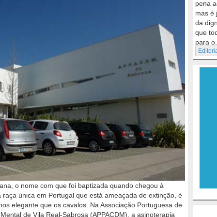
pena a
mas é 
da dig
que to
para o.
Editori
tana, o nome com que foi baptizada quando chegou à
ma raça única em Portugal que está ameaçada de extinção, é
enos elegante que os cavalos. Na Associação Portuguesa de
 Mental de Vila Real-Sabrosa (APPACDM), a asinoterapia