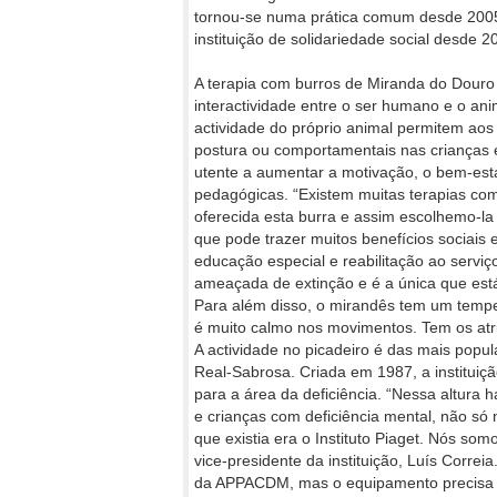
tornou-se numa prática comum desde 2005,
instituição de solidariedade social desde 2
A terapia com burros de Miranda do Douro
interactividade entre o ser humano e o ani
actividade do próprio animal permitem aos 
postura ou comportamentais nas crianças 
utente a aumentar a motivação, o bem-estar
pedagógicas. “Existem muitas terapias com
oferecida esta burra e assim escolhemo-la 
que pode trazer muitos benefícios sociais 
educação especial e reabilitação ao serviç
ameaçada de extinção e é a única que está
Para além disso, o mirandês tem um tempe
é muito calmo nos movimentos. Tem os atri
A actividade no picadeiro é das mais popu
Real-Sabrosa. Criada em 1987, a instituiçã
para a área da deficiência. “Nessa altura h
e crianças com deficiência mental, não só n
que existia era o Instituto Piaget. Nós som
vice-presidente da instituição, Luís Correia
da APPACDM, mas o equipamento precisa de