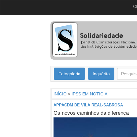
C
Fotogaleria
Inquérito
INÍCIO
>
IPSS EM NOTÍCIA
APPACDM DE VILA REAL-SABROSA
Os novos caminhos da diferença