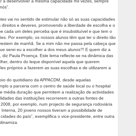
r a desenvolver a mesma capacidade mil vezes, sempre
nós”.
ntes vai no sentido de estimular não só as suas capacidades
direitos e deveres, promovendo a liberdade de escolha e o
ue cada um deles perceba que é insubstituível e que tem o
ões. Por exemplo, os nossos alunos têm que ter o direito tão
 vestem de manhã. Se a mim não me passa pela cabeça que
ue serei eu a escolher a dos meus alunos?! E quem diz a
 diz Paula Proença. Este lema reflecte-se na dinâmica das
lher, dentro do leque disponível aquela que querem
es próprios a fazerem as suas escolhas e de utilizarem a
poio do quotidiano da APPACDM, desde aquelas
lo a parceria com o centro de saúde local ou o hospital
 e média duração que permitem a realização de actividades
lidades das instituições recorrerem a outras fontes de
m 2008, por exemplo, num projecto de segurança rodoviária
o Interna, 20 jovens nossos tiveram a possibilidade de
cidades do país”, exemplifica o vice-presidente, entre outra
 dinamiza.