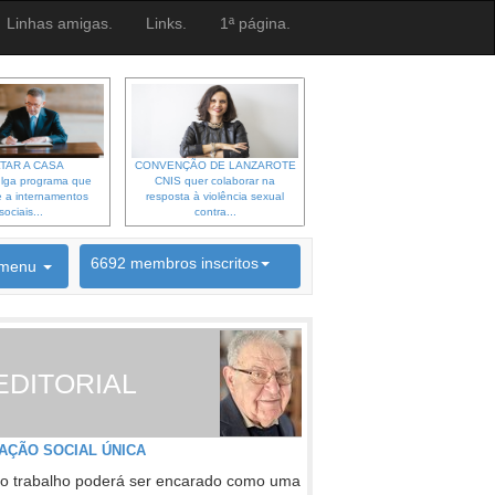
Linhas amigas.
Links.
1ª página.
TAR A CASA
CONVENÇÃO DE LANZAROTE
lga programa que
CNIS quer colaborar na
 a internamentos
resposta à violência sexual
sociais...
contra...
6692 membros inscritos
menu
INSCRIÇÃO NEWSLETTER
EDITORIAL
AÇÃO SOCIAL ÚNICA
o trabalho poderá ser encarado como uma