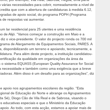
 várias necessidades para cobrir, nomeadamente a nível de
acredita que com a abertura de candidaturas à medida 6.12,
tegradas de apoio social, do programa POPH (Programa
a de respostas vai aumentar.
 um lar residencial para 25 utentes e uma residência
ho de Alijó. “Vamos começar a construção em Maio e a
 diz o vice-presidente. O valor do projecto ronda os 700 mil
rograma de Alargamento de Equipamentos Sociais, PARES. A
, disponibilizando um terreno e apoiando, tecnicamente, a
datura. Para além deste projecto, a instituição candidatou-
ertificação da qualidade em organizações da área da
om o sistema EQUASS (European Quality Assurance for Social
uma necessidade e também como uma exigência que a breve
iadoras. Além disso é um desafio para as organizações”, diz
de apoio nos agrupamentos escolares da região. “Esta
Regional de Educação do Norte e abrange os Agrupamentos
 da Sé), Diogo Cão de Vila Real e de Sabrosa, visando o
s educativas especiais e que o Ministério da Educação
apoio. Ao todo, com esta acção, estamos a apoiar mais de