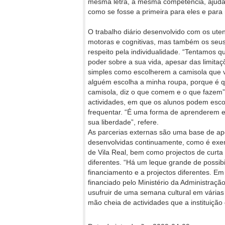
mesma letra, a mesma competência, ajuda
como se fosse a primeira para eles e para 
O trabalho diário desenvolvido com os ute
motoras e cognitivas, mas também os seus 
respeito pela individualidade. “Tentamos q
poder sobre a sua vida, apesar das limitaç
simples como escolherem a camisola que
alguém escolha a minha roupa, porque é q
camisola, diz o que comem e o que fazem”,
actividades, em que os alunos podem esco
frequentar. “É uma forma de aprenderem el
sua liberdade”, refere.
As parcerias externas são uma base de a
desenvolvidas continuamente, como é exemp
de Vila Real, bem como projectos de curta
diferentes. “Há um leque grande de possibi
financiamento e a projectos diferentes. E
financiado pelo Ministério da Administraçã
usufruir de uma semana cultural em várias 
mão cheia de actividades que a instituição