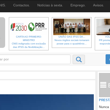
NIS.
Contactos.
Notícias à sexta.
Emprego.
Avisos.
CARTA AO PRIMEIRO-
UNIÃO DAS IPSS DA...
VOL
MINISTRO
Novos órgãos sociais tomaram
PR promu
CNIS indignada com exclusão
posse para o quadriénio...
responde
das IPSS da flexibilização...
PREST
Nunca 