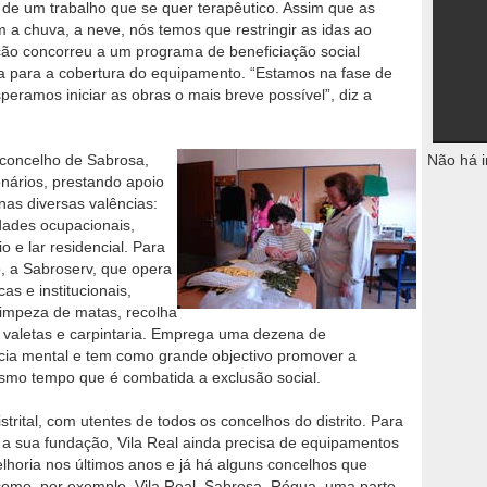
e de um trabalho que se quer terapêutico. Assim que as
 a chuva, a neve, nós temos que restringir as idas ao
uição concorreu a um programa de beneficiação social
 para a cobertura do equipamento. “Estamos na fase de
eramos iniciar as obras o mais breve possível”, diz a
concelho de Sabrosa,
Não há i
nários, prestando apoio
 nas diversas valências:
idades ocupacionais,
o e lar residencial. Para
, a Sabroserv, que opera
as e institucionais,
 limpeza de matas, recolha
 valetas e carpintaria. Emprega uma dezena de
ncia mental e tem como grande objectivo promover a
smo tempo que é combatida a exclusão social.
strital, com utentes de todos os concelhos do distrito. Para
e a sua fundação, Vila Real ainda precisa de equipamentos
lhoria nos últimos anos e já há alguns concelhos que
como, por exemplo, Vila Real, Sabrosa, Régua, uma parte