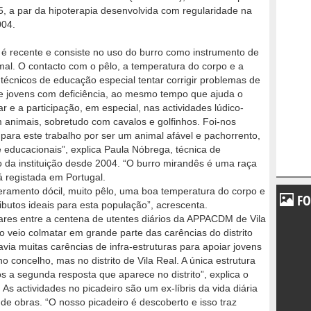
 a par da hipoterapia desenvolvida com regularidade na
004.
 é recente e consiste no uso do burro como instrumento de
mal. O contacto com o pêlo, a temperatura do corpo e a
técnicos de educação especial tentar corrigir problemas de
e jovens com deficiência, ao mesmo tempo que ajuda o
 e a participação, em especial, nas actividades lúdico-
 animais, sobretudo com cavalos e golfinhos. Foi-nos
para este trabalho por ser um animal afável e pachorrento,
e educacionais”, explica Paula Nóbrega, técnica de
o da instituição desde 2004. “O burro mirandês é uma raça
 registada em Portugal.
ramento dócil, muito pêlo, uma boa temperatura do corpo e
FO
butos ideais para esta população”, acrescenta.
lares entre a centena de utentes diários da APPACDM de Vila
o veio colmatar em grande parte das carências do distrito
avia muitas carências de infra-estruturas para apoiar jovens
o concelho, mas no distrito de Vila Real. A única estrutura
os a segunda resposta que aparece no distrito”, explica o
. As actividades no picadeiro são um ex-líbris da vida diária
 obras. “O nosso picadeiro é descoberto e isso traz