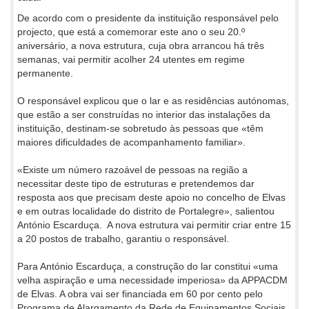
De acordo com o presidente da instituição responsável pelo
projecto, que está a comemorar este ano o seu 20.º
aniversário, a nova estrutura, cuja obra arrancou há três
semanas, vai permitir acolher 24 utentes em regime
permanente.
O responsável explicou que o lar e as residências autónomas,
que estão a ser construídas no interior das instalações da
instituição, destinam-se sobretudo às pessoas que «têm
maiores dificuldades de acompanhamento familiar».
«Existe um número razoável de pessoas na região a
necessitar deste tipo de estruturas e pretendemos dar
resposta aos que precisam deste apoio no concelho de Elvas
e em outras localidade do distrito de Portalegre», salientou
António Escarduça. A nova estrutura vai permitir criar entre 15
a 20 postos de trabalho, garantiu o responsável.
Para António Escarduça, a construção do lar constitui «uma
velha aspiração e uma necessidade imperiosa» da APPACDM
de Elvas. A obra vai ser financiada em 60 por cento pelo
Programa de Alargamento da Rede de Equipamentos Sociais