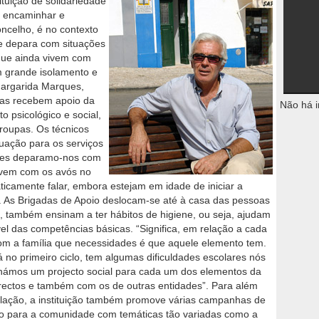
tituição de solidariedade
, encaminhar e
ncelho, é no contexto
e depara com situações
que ainda vivem com
m grande isolamento e
Margarida Marques,
ias recebem apoio da
Não há i
o psicológico e social,
 roupas. Os técnicos
ação para os serviços
ezes deparamo-nos com
vivem com os avós no
icamente falar, embora estejam em idade de iniciar a
ca. As Brigadas de Apoio deslocam-se até à casa das pessoas
, também ensinam a ter hábitos de higiene, ou seja, ajudam
vel das competências básicas. “Significa, em relação a cada
com a família que necessidades é que aquele elemento tem.
á no primeiro ciclo, tem algumas dificuldades escolares nós
hámos um projecto social para cada um dos elementos da
irectos e também com os de outras entidades”. Para além
ulação, a instituição também promove várias campanhas de
ão para a comunidade com temáticas tão variadas como a