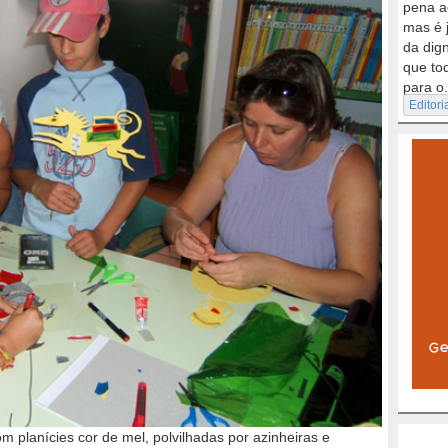
pena a
mas é 
da dig
que to
para o.
Editori
 planícies cor de mel, polvilhadas por azinheiras e