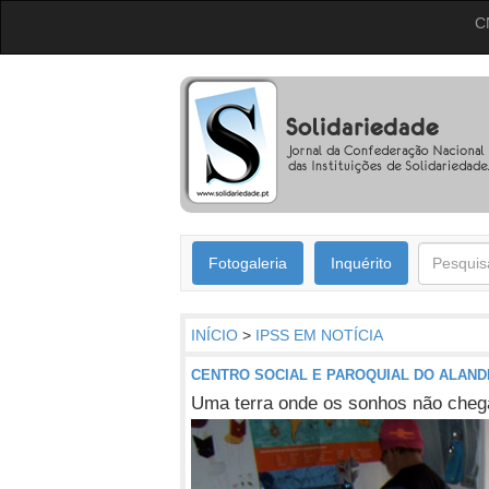
C
Fotogaleria
Inquérito
INÍCIO
>
IPSS EM NOTÍCIA
CENTRO SOCIAL E PAROQUIAL DO ALAND
Uma terra onde os sonhos não cheg