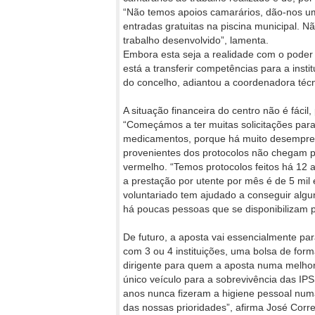
“Não temos apoios camarários, dão-nos um
entradas gratuitas na piscina municipal. N
trabalho desenvolvido”, lamenta.
Embora esta seja a realidade com o poder lo
está a transferir competências para a inst
do concelho, adiantou a coordenadora técn
A situação financeira do centro não é fáci
“Começámos a ter muitas solicitações par
medicamentos, porque há muito desemprego
provenientes dos protocolos não chegam p
vermelho. “Temos protocolos feitos há 12
a prestação por utente por mês é de 5 mil 
voluntariado tem ajudado a conseguir algun
há poucas pessoas que se disponibilizam pa
De futuro, a aposta vai essencialmente pa
com 3 ou 4 instituições, uma bolsa de for
dirigente para quem a aposta numa melhor 
único veículo para a sobrevivência das IP
anos nunca fizeram a higiene pessoal num
das nossas prioridades”, afirma José Corre