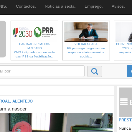
NIS.
Contactos.
Notícias à sexta.
Emprego.
Avisos.
CARTA AO PRIMEIRO-
VOLTAR A CASA
CONVENÇÃ
MINISTRO
PR promulga programa que
CNIS qu
CNIS indignada com exclusão
responde a internamentos
resposta 
das IPSS da flexibilização...
sociais...
ROAL, ALENTEJO
am a nascer
PREST
Nunca 