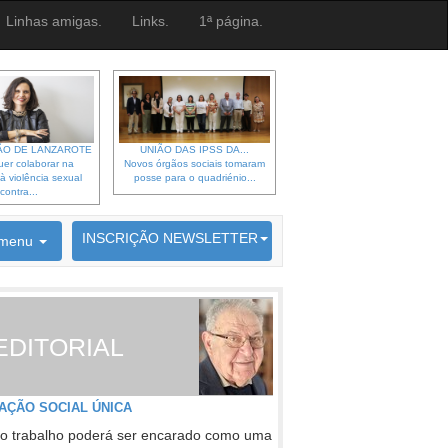
Linhas amigas.
Links.
1ª página.
O DE LANZAROTE
UNIÃO DAS IPSS DA...
er colaborar na
Novos órgãos sociais tomaram
à violência sexual
posse para o quadriénio...
contra...
6692 membros inscritos
INSCRIÇÃO NEWSLETTER
menu
EDITORIAL
AÇÃO SOCIAL ÚNICA
o trabalho poderá ser encarado como uma