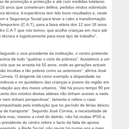
as de promoção e protecção e até com medidas tutelares
 a 16 anos que cometeram delitos, pedidos vindos sobretudo
a técnica. A experiência tem tido bons resultados e, neste
m a Segurança Social para levar a cabo a transformação
emporário (C.A.T), para a faixa etária dos 12 aos 18 anos.
ro C.A.T que nós temos, que acolhe crianças em risco até
écnica e logisticamente para esse tipo de trabalho”,
Segundo o vice-presidente da instituição, o centro pretende
acima de tudo “quebrar o ciclo de pobreza”. Assistimos a um
ciclo que se arrasta há 50 anos, onde as gerações actuais
são incultas e tão pobres como as anteriores”, afirma José
Correia. O dirigente dá como exemplo a disparidade na
vivência e no quotidiano das crianças e jovens da região em
relação aos dos meios urbanos. “Até há pouco tempo 90 por
cento dos miúdos destas aldeias não tinham acesso a nada
e nem tinham perspectivas”, lamenta e refere o caso
mpanhada pela instituição que no período de férias deixou
a de transporte”. Segundo José Correia, a necessidade de
tária mas, mesmo a nível do distrito, não há muitas IPSS a
e-presidente do centro refere o facto da falta de apoios
r exemplo, a Rede Social, não reunir há quase ano e meio.