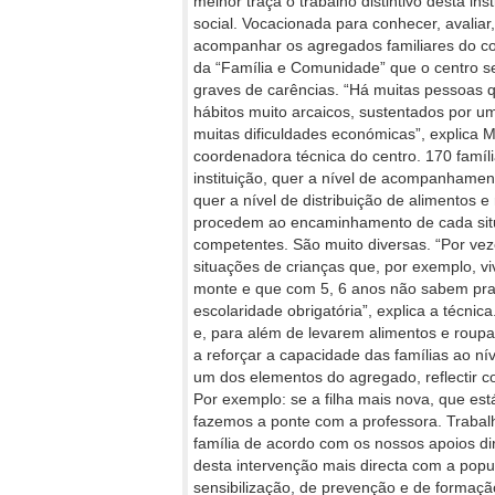
melhor traça o trabalho distintivo desta ins
social. Vocacionada para conhecer, avaliar
acompanhar os agregados familiares do co
da “Família e Comunidade” que o centro s
graves de carências. “Há muitas pessoas 
hábitos muito arcaicos, sustentados por u
muitas dificuldades económicas”, explica 
coordenadora técnica do centro. 170 famíl
instituição, quer a nível de acompanhament
quer a nível de distribuição de alimentos e
procedem ao encaminhamento de cada situ
competentes. São muito diversas. “Por v
situações de crianças que, por exemplo, 
monte e que com 5, 6 anos não sabem prat
escolaridade obrigatória”, explica a técni
e, para além de levarem alimentos e roupa
a reforçar a capacidade das famílias ao ní
um dos elementos do agregado, reflectir 
Por exemplo: se a filha mais nova, que est
fazemos a ponte com a professora. Trabal
família de acordo com os nossos apoios d
desta intervenção mais directa com a pop
sensibilização, de prevenção e de formaç