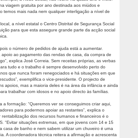
a viagem gratuita por ano destinada aos miúdos e
ão temos mais nada nem qualquer interligação a nível de
cal, a nível estatal o Centro Distrital de Segurança Social
ituição para que esta assegure grande parte da acção social
ica.
l, pois o número de pedidos de ajuda está a aumentar.
a apoio ao pagamento das rendas de casa, da compra de
”, explica José Correia. Sem receitas próprias, as verbas
ara tudo e o trabalho é sempre desenvolvido perto do
 anos que nunca foram renegociados e há situações em que
escudos”, exemplifica o vice-presidente. O projecto de
s apoios, mas a maioria deles é na área da infância e ainda
ra trabalhar com idosos e no apoio directo às famílias.
ra a formação: “Queremos ver se conseguimos criar aqui,
madores para podermos apoiar as restantes”, explica o
rentabilização dos recursos humanos e financeiros é o
SS. “Evitar situações extremas, em que jovens com 14 e 15
a casa de banho e nem sabem utilizar um chuveiro é uma
ia. A coordenadora técnica reitera a afirmação e acrescenta