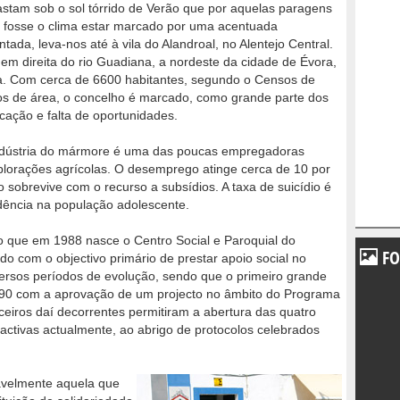
stam sob o sol tórrido de Verão que por aquelas paragens
 fosse o clima estar marcado por uma acentuada
ada, leva-nos até à vila do Alandroal, no Alentejo Central.
em direita do rio Guadiana, a nordeste da cidade de Évora,
a. Com cerca de 6600 habitantes, segundo o Censos de
os de área, o concelho é marcado, como grande parte dos
ficação e falta de oportunidades.
ndústria do mármore é uma das poucas empregadoras
lorações agrícolas. O desemprego atinge cerca de 10 por
 sobrevive com o recurso a subsídios. A taxa de suicídio é
dência na população adolescente.
 que em 1988 nasce o Centro Social e Paroquial do
FO
ado com o objectivo primário de prestar apoio social no
ersos períodos de evolução, sendo que o primeiro grande
de 90 com a aprovação de um projecto no âmbito do Programa
ceiros daí decorrentes permitiram a abertura das quatro
activas actualmente, ao abrigo de protocolos celebrados
avelmente aquela que