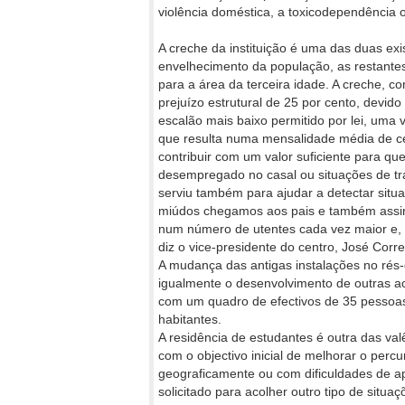
violência doméstica, a toxicodependência o
A creche da instituição é uma das duas ex
envelhecimento da população, as restantes
para a área da terceira idade. A creche,
prejuízo estrutural de 25 por cento, devi
escalão mais baixo permitido por lei, uma 
que resulta numa mensalidade média de c
contribuir com um valor suficiente para 
desempregado no casal ou situações de tr
serviu também para ajudar a detectar situa
miúdos chegamos aos pais e também assim 
num número de utentes cada vez maior e, 
diz o vice-presidente do centro, José Corre
A mudança das antigas instalações no rés-d
igualmente o desenvolvimento de outras ac
com um quadro de efectivos de 35 pessoas
habitantes.
A residência de estudantes é outra das va
com o objectivo inicial de melhorar o perc
geograficamente ou com dificuldades de 
solicitado para acolher outro tipo de sit