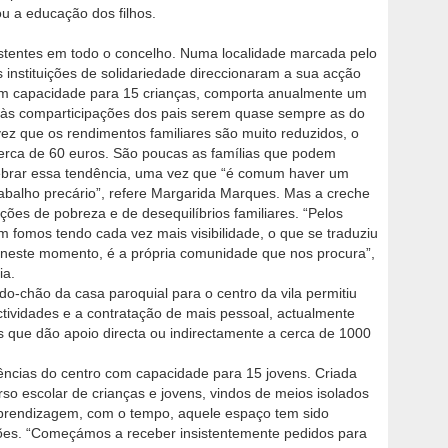
u a educação dos filhos.
istentes em todo o concelho. Numa localidade marcada pelo
 instituições de solidariedade direccionaram a sua acção
 com capacidade para 15 crianças, comporta anualmente um
do às comparticipações dos pais serem quase sempre as do
vez que os rendimentos familiares são muito reduzidos, o
erca de 60 euros. São poucas as famílias que podem
quebrar essa tendência, uma vez que “é comum haver um
abalho precário”, refere Margarida Marques. Mas a creche
ções de pobreza e de desequilíbrios familiares. “Pelos
fomos tendo cada vez mais visibilidade, o que se traduziu
neste momento, é a própria comunidade que nos procura”,
ia.
o-chão da casa paroquial para o centro da vila permitiu
tividades e a contratação de mais pessoal, actualmente
 que dão apoio directa ou indirectamente a cerca de 1000
lências do centro com capacidade para 15 jovens. Criada
urso escolar de crianças e jovens, vindos de meios isolados
aprendizagem, com o tempo, aquele espaço tem sido
uações. “Começámos a receber insistentemente pedidos para