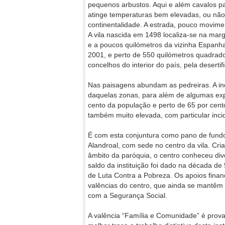
pequenos arbustos. Aqui e além cavalos pa
atinge temperaturas bem elevadas, ou não
continentalidade. A estrada, pouco moviment
A vila nascida em 1498 localiza-se na marg
e a poucos quilómetros da vizinha Espanh
2001, e perto de 550 quilómetros quadrad
concelhos do interior do país, pela deserti
Nas paisagens abundam as pedreiras. A i
daquelas zonas, para além de algumas exp
cento da população e perto de 65 por cento
também muito elevada, com particular inci
É com esta conjuntura como pano de fundo
Alandroal, com sede no centro da vila. Cri
âmbito da paróquia, o centro conheceu div
saldo da instituição foi dado na década 
de Luta Contra a Pobreza. Os apoios finan
valências do centro, que ainda se mantêm 
com a Segurança Social.
A valência “Família e Comunidade” é prov