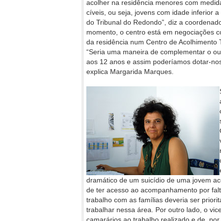
acolher na residência menores com medid
cíveis, ou seja, jovens com idade inferior
do Tribunal do Redondo”, diz a coordenador
momento, o centro está em negociações co
da residência num Centro de Acolhimento T
“Seria uma maneira de complementar o out
aos 12 anos e assim poderíamos dotar-nos t
explica Margarida Marques.
dramático de um suicídio de uma jovem aco
de ter acesso ao acompanhamento por falt
trabalho com as famílias deveria ser priori
trabalhar nessa área. Por outro lado, o vic
camarários ao trabalho realizado e de, po