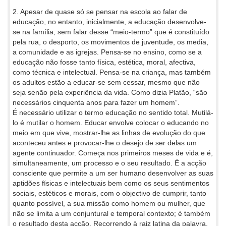
2. Apesar de quase só se pensar na escola ao falar de
educação, no entanto, inicialmente, a educação desenvolve-
se na família, sem falar desse “meio-termo” que é constituído
pela rua, o desporto, os movimentos de juventude, os media,
a comunidade e as igrejas. Pensa-se no ensino, como se a
educação não fosse tanto física, estética, moral, afectiva,
como técnica e intelectual. Pensa-se na criança, mas também
os adultos estão a educar-se sem cessar, mesmo que não
seja senão pela experiência da vida. Como dizia Platão, “são
necessários cinquenta anos para fazer um homem”.
É necessário utilizar o termo educação no sentido total. Mutilá-
lo é mutilar o homem. Educar envolve colocar o educando no
meio em que vive, mostrar-lhe as linhas de evolução do que
aconteceu antes e provocar-lhe o desejo de ser delas um
agente continuador. Começa nos primeiros meses de vida e é,
simultaneamente, um processo e o seu resultado. É a acção
consciente que permite a um ser humano desenvolver as suas
aptidões físicas e intelectuais bem como os seus sentimentos
sociais, estéticos e morais, com o objectivo de cumprir, tanto
quanto possível, a sua missão como homem ou mulher, que
não se limita a um conjuntural e temporal contexto; é também
o resultado desta acção. Recorrendo à raiz latina da palavra,