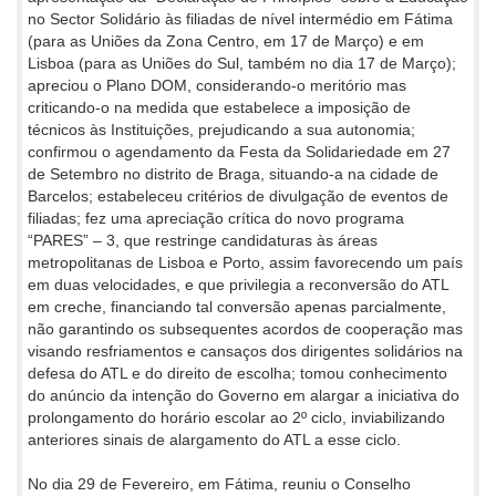
no Sector Solidário às filiadas de nível intermédio em Fátima
(para as Uniões da Zona Centro, em 17 de Março) e em
Lisboa (para as Uniões do Sul, também no dia 17 de Março);
apreciou o Plano DOM, considerando-o meritório mas
criticando-o na medida que estabelece a imposição de
técnicos às Instituições, prejudicando a sua autonomia;
confirmou o agendamento da Festa da Solidariedade em 27
de Setembro no distrito de Braga, situando-a na cidade de
Barcelos; estabeleceu critérios de divulgação de eventos de
filiadas; fez uma apreciação crítica do novo programa
“PARES” – 3, que restringe candidaturas às áreas
metropolitanas de Lisboa e Porto, assim favorecendo um país
em duas velocidades, e que privilegia a reconversão do ATL
em creche, financiando tal conversão apenas parcialmente,
não garantindo os subsequentes acordos de cooperação mas
visando resfriamentos e cansaços dos dirigentes solidários na
defesa do ATL e do direito de escolha; tomou conhecimento
do anúncio da intenção do Governo em alargar a iniciativa do
prolongamento do horário escolar ao 2º ciclo, inviabilizando
anteriores sinais de alargamento do ATL a esse ciclo.
No dia 29 de Fevereiro, em Fátima, reuniu o Conselho