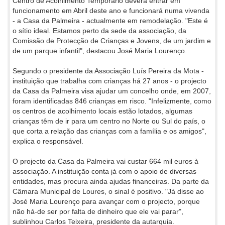
Centro de Acolhimento Temporário deverá entrar em
funcionamento em Abril deste ano e funcionará numa vivenda
- a Casa da Palmeira - actualmente em remodelação. "Este é
o sítio ideal. Estamos perto da sede da associação, da
Comissão de Protecção de Crianças e Jovens, de um jardim e
de um parque infantil", destacou José Maria Lourenço.
Segundo o presidente da Associação Luís Pereira da Mota -
instituição que trabalha com crianças há 27 anos - o projecto
da Casa da Palmeira visa ajudar um concelho onde, em 2007,
foram identificadas 846 crianças em risco. "Infelizmente, como
os centros de acolhimento locais estão lotados, algumas
crianças têm de ir para um centro no Norte ou Sul do país, o
que corta a relação das crianças com a família e os amigos",
explica o responsável.
O projecto da Casa da Palmeira vai custar 664 mil euros à
associação. A instituição conta já com o apoio de diversas
entidades, mas procura ainda ajudas financeiras. Da parte da
Câmara Municipal de Loures, o sinal é positivo. "Já disse ao
José Maria Lourenço para avançar com o projecto, porque
não há-de ser por falta de dinheiro que ele vai parar",
sublinhou Carlos Teixeira, presidente da autarquia.