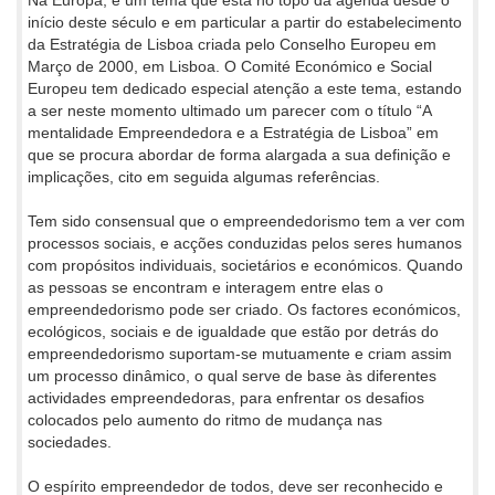
Na Europa, é um tema que está no topo da agenda desde o
início deste século e em particular a partir do estabelecimento
da Estratégia de Lisboa criada pelo Conselho Europeu em
Março de 2000, em Lisboa. O Comité Económico e Social
Europeu tem dedicado especial atenção a este tema, estando
a ser neste momento ultimado um parecer com o título “A
mentalidade Empreendedora e a Estratégia de Lisboa” em
que se procura abordar de forma alargada a sua definição e
implicações, cito em seguida algumas referências.
Tem sido consensual que o empreendedorismo tem a ver com
processos sociais, e acções conduzidas pelos seres humanos
com propósitos individuais, societários e económicos. Quando
as pessoas se encontram e interagem entre elas o
empreendedorismo pode ser criado. Os factores económicos,
ecológicos, sociais e de igualdade que estão por detrás do
empreendedorismo suportam-se mutuamente e criam assim
um processo dinâmico, o qual serve de base às diferentes
actividades empreendedoras, para enfrentar os desafios
colocados pelo aumento do ritmo de mudança nas
sociedades.
O espírito empreendedor de todos, deve ser reconhecido e