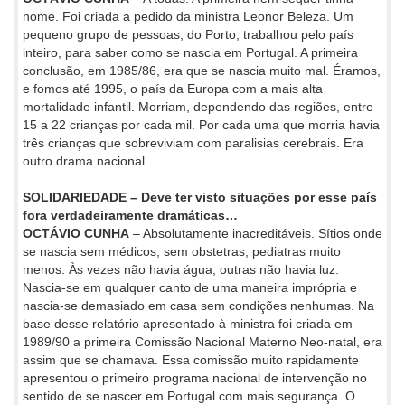
nome. Foi criada a pedido da ministra Leonor Beleza. Um
pequeno grupo de pessoas, do Porto, trabalhou pelo país
inteiro, para saber como se nascia em Portugal. A primeira
conclusão, em 1985/86, era que se nascia muito mal. Éramos,
e fomos até 1995, o país da Europa com a mais alta
mortalidade infantil. Morriam, dependendo das regiões, entre
15 a 22 crianças por cada mil. Por cada uma que morria havia
três crianças que sobreviviam com paralisias cerebrais. Era
outro drama nacional.
SOLIDARIEDADE – Deve ter visto situações por esse país
fora verdadeiramente dramáticas…
OCTÁVIO CUNHA
– Absolutamente inacreditáveis. Sítios onde
se nascia sem médicos, sem obstetras, pediatras muito
menos. Às vezes não havia água, outras não havia luz.
Nascia-se em qualquer canto de uma maneira imprópria e
nascia-se demasiado em casa sem condições nenhumas. Na
base desse relatório apresentado à ministra foi criada em
1989/90 a primeira Comissão Nacional Materno Neo-natal, era
assim que se chamava. Essa comissão muito rapidamente
apresentou o primeiro programa nacional de intervenção no
sentido de se nascer em Portugal com mais segurança. O