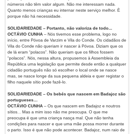
números não têm valor algum. Não me interessam nada.
Quanto menos crianças eu internar neste serviço melhor. È
porque não há necessidade.
SOLIDARIEDADE – Portanto, não valoriza de todo...
OCTÁVIO CUNHA
– Nós tivemos esse problema, logo no
início, entre Póvoa de Varzim e Vila do Conde. Os cidadãos de
Vila do Conde não queriam ir nascer à Póvoa. Diziam que os
de lá eram “polacos”. Não queriam que os filhos fossem
“polacos”. Nós, nessa altura, propusemos à Assembleia da
República uma legislação que permite desde então a qualquer
cidadão português não só escolher o local onde se nasce
mas, se nasce longe da sua pequena aldeia e quer registar o
filho naquele sítio pode fazê-lo.
SOLIDARIEDADE – Os bebés que nascem em Badajoz são
portugueses…
OCTÁVIO CUNHA
– Os que nascem em Badajoz e noutros
sítios... Mas a mim isso não me preocupa. O que me
preocupa é que uma criança nasça mal. Que não tenha
condições para nascer e que uma mãe possa morrer durante
o parto. Isso é que não pode acontecer. Badajoz, num raio de