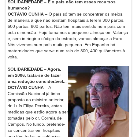
SOLIDARIEDADE – E o país não tem esses recursos
humanos?
OCTÁVIO CUNHA
– O país só tem se concentrar os meios,
de maneira a que não existam hospitais a terem 300 partos,
600 partos, 800 partos. Não tem mais sentido num país com
esta dimensão. Hoje tomamos o pequeno-almoço em Valença
e, sem infringir o códiga da estrada, vamos almoçar a Faro.
Nós vivemos num país muito pequeno. Em Espanha há
maternidades que serve num raio de 300, 400 quilómetros à
volta.
SOLIDARIEDADE – Agora,
em 2006, trata-se de fazer
uma redução considerável...
OCTÁVIO CUNHA
– A
Comissão Nacional já tinha
proposto ao ministro anterior,
dr. Luís Filipe Pereira, estas
medidas que estão agora a ser
tomadas pelo dr. Correia de
Campos. No fundo, pretende-
se concentrar em hospitais
que têm todas as valências,