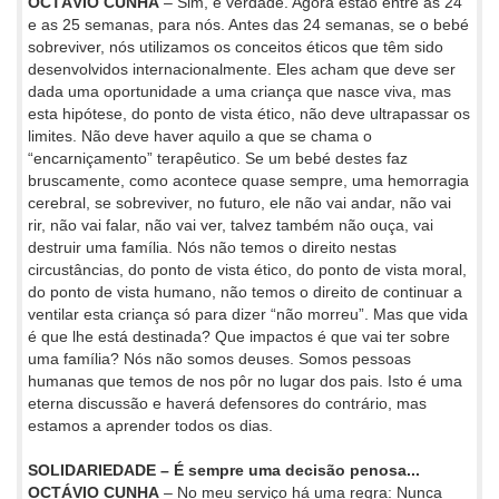
OCTÁVIO CUNHA
– Sim, é verdade. Agora estão entre as 24
e as 25 semanas, para nós. Antes das 24 semanas, se o bebé
sobreviver, nós utilizamos os conceitos éticos que têm sido
desenvolvidos internacionalmente. Eles acham que deve ser
dada uma oportunidade a uma criança que nasce viva, mas
esta hipótese, do ponto de vista ético, não deve ultrapassar os
limites. Não deve haver aquilo a que se chama o
“encarniçamento” terapêutico. Se um bebé destes faz
bruscamente, como acontece quase sempre, uma hemorragia
cerebral, se sobreviver, no futuro, ele não vai andar, não vai
rir, não vai falar, não vai ver, talvez também não ouça, vai
destruir uma família. Nós não temos o direito nestas
circustâncias, do ponto de vista ético, do ponto de vista moral,
do ponto de vista humano, não temos o direito de continuar a
ventilar esta criança só para dizer “não morreu”. Mas que vida
é que lhe está destinada? Que impactos é que vai ter sobre
uma família? Nós não somos deuses. Somos pessoas
humanas que temos de nos pôr no lugar dos pais. Isto é uma
eterna discussão e haverá defensores do contrário, mas
estamos a aprender todos os dias.
SOLIDARIEDADE – É sempre uma decisão penosa...
OCTÁVIO CUNHA
– No meu serviço há uma regra: Nunca