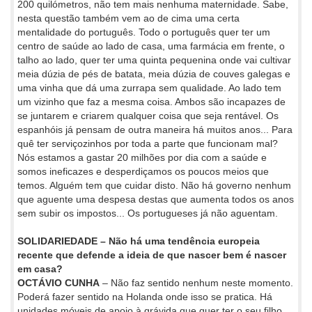
200 quilómetros, não tem mais nenhuma maternidade. Sabe,
nesta questão também vem ao de cima uma certa
mentalidade do português. Todo o português quer ter um
centro de saúde ao lado de casa, uma farmácia em frente, o
talho ao lado, quer ter uma quinta pequenina onde vai cultivar
meia dúzia de pés de batata, meia dúzia de couves galegas e
uma vinha que dá uma zurrapa sem qualidade. Ao lado tem
um vizinho que faz a mesma coisa. Ambos são incapazes de
se juntarem e criarem qualquer coisa que seja rentável. Os
espanhóis já pensam de outra maneira há muitos anos... Para
quê ter serviçozinhos por toda a parte que funcionam mal?
Nós estamos a gastar 20 milhões por dia com a saúde e
somos ineficazes e desperdiçamos os poucos meios que
temos. Alguém tem que cuidar disto. Não há governo nenhum
que aguente uma despesa destas que aumenta todos os anos
sem subir os impostos... Os portugueses já não aguentam.
SOLIDARIEDADE – Não há uma tendência europeia
recente que defende a ideia de que nascer bem é nascer
em casa?
OCTÁVIO CUNHA
– Não faz sentido nenhum neste momento.
Poderá fazer sentido na Holanda onde isso se pratica. Há
unidades móveis de apoio à grávida que quer ter o seu filho