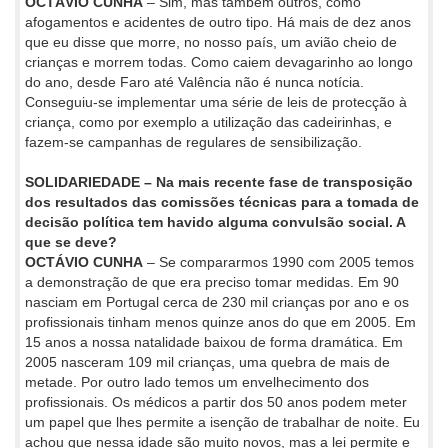
OCTÁVIO CUNHA
– Sim, mas também outros, como
afogamentos e acidentes de outro tipo. Há mais de dez anos
que eu disse que morre, no nosso país, um avião cheio de
crianças e morrem todas. Como caiem devagarinho ao longo
do ano, desde Faro até Valência não é nunca notícia.
Conseguiu-se implementar uma série de leis de protecção à
criança, como por exemplo a utilização das cadeirinhas, e
fazem-se campanhas de regulares de sensibilização.
SOLIDARIEDADE – Na mais recente fase de transposição
dos resultados das comissões técnicas para a tomada de
decisão política tem havido alguma convulsão social. A
que se deve?
OCTÁVIO CUNHA
– Se compararmos 1990 com 2005 temos
a demonstração de que era preciso tomar medidas. Em 90
nasciam em Portugal cerca de 230 mil crianças por ano e os
profissionais tinham menos quinze anos do que em 2005. Em
15 anos a nossa natalidade baixou de forma dramática. Em
2005 nasceram 109 mil crianças, uma quebra de mais de
metade. Por outro lado temos um envelhecimento dos
profissionais. Os médicos a partir dos 50 anos podem meter
um papel que lhes permite a isenção de trabalhar de noite. Eu
achou que nessa idade são muito novos, mas a lei permite e