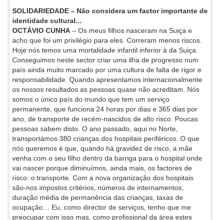
SOLIDARIEDADE – Não considera um factor importante de
identidade cultural...
OCTÁVIO CUNHA
– Os meus filhos nasceram na Suiça e
acho que foi um privilégio para eles. Correram menos riscos.
Hoje nós temos uma mortalidade infantil inferior à da Suiça.
Conseguimos neste sector criar uma ilha de progresso num
país ainda muito marcado por uma cultura de falta de rigor e
responsabilidade. Quando apresentamos internacionalmente
os nossos resultados as pessoas quase não acreditam. Nós
somos o único país do mundo que tem um serviço
permanente, que funciona 24 horas por dias e 365 dias por
ano, de transporte de recém-nascidos de alto risco. Poucas
pessoas sabem disto. O ano passado, aqui no Norte,
transportámos 380 crianças dos hospitais periféricos. O que
nós queremos é que, quando há gravidez de risco, a mãe
venha com o seu filho dentro da barriga para o hospital onde
vai nascer porque diminuímos, ainda mais, os factores de
risco: o transporte. Com a nova organização dos hospitais
são-nos impostos critérios, números de internamentos,
duração média de permanência das crianças, taxas de
ocupação… Eu, como director de serviços, tenho que me
preocupar com isso mas, como profissional da área estes