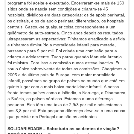
programa foi aceite e executado. Encerraram-se mais de 150
sítios onde se nascia sem condições e criaram-se 45
hospitais, divididos em duas categorias: os de apoio perinatal,
os distritais, e os de apoio perinatal diferenciado, os hospitais
centrais. Gastou-se qualquer coisa correspondente a um
quilómetro de auto-estrada. Cinco anos depois os resultados
ultrapassaram as expectativas: Tínhamos erradicado a asfixia
e tínhamos diminuído a mortalidade infantil para metade,
passando para 9 por mil. Foi criada uma comissão para a
criança e adolescente. Tudo parou quando Manuela Arcanjo
foi ministra. Fora isso a comissão nunca esteve inactiva. Eu
sou o único sobrevivente de todas as comissões. Chegámos a
2005 e do último país da Europa, com maior mortalidade
infantil, passámos ao grupo de países no mundo que está em
quinto lugar com a mais baixa mortalidade infantil. À nossa
frente temos países como a Islândia, a Noruega, a Dinamarca,
a Suécia, os países nórdicos. Estamos a uma diferença
pequena. Eles têm uma taxa de 2,9/3 por mil e nós estamos
nos 3,8 por mil. Esta pequena diferença deve-se a uma causa
que persiste em Portugal que são os acidentes.
SOLIDARIEDADE – Sobretudo os acidentes de viação?