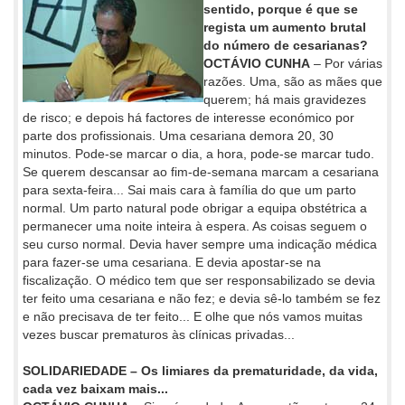
sentido, porque é que se
regista um aumento brutal
do número de cesarianas?
OCTÁVIO CUNHA
– Por várias
razões. Uma, são as mães que
querem; há mais gravidezes
de risco; e depois há factores de interesse económico por
parte dos profissionais. Uma cesariana demora 20, 30
minutos. Pode-se marcar o dia, a hora, pode-se marcar tudo.
Se querem descansar ao fim-de-semana marcam a cesariana
para sexta-feira... Sai mais cara à família do que um parto
normal. Um parto natural pode obrigar a equipa obstétrica a
permanecer uma noite inteira à espera. As coisas seguem o
seu curso normal. Devia haver sempre uma indicação médica
para fazer-se uma cesariana. E devia apostar-se na
fiscalização. O médico tem que ser responsabilizado se devia
ter feito uma cesariana e não fez; e devia sê-lo também se fez
e não precisava de ter feito... E olhe que nós vamos muitas
vezes buscar prematuros às clínicas privadas...
SOLIDARIEDADE – Os limiares da prematuridade, da vida,
cada vez baixam mais...