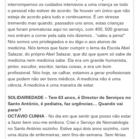
interrompemos os cuidados intensivos a uma criança se todo
o pessoal não estiver de acordo. Se houver um único que não
esteja de acordo pára tudo e continuamos. É um stresse
tremendo mas quando, passados uns anos, estas crianças
que foram prematuras aqui no serviço, com 400, 500 gramas
nos entram a correr pela sala nós dizemos...“valeu a pena!”
Nós somos uns privilegiados e eu digo-o aos alunos de
medicina. Nós temos que fazer cumprir o lema da Escola Abel
Salazar, do próprio Abel Salazar, que diz que quem só sabe de
medicina nem medicina sabe. Ela era um grande humanista,
pintor, escultor, escritor, tantas coisas, e era um bom
profissional. Nós hoje, se calhar, estamos a gerar profissionais
que podem não ser bons médicos. A medicina não é uma
ciência. A medicina é uma maneira de estar.
SOLIDARIEDADE – Tem 63 anos, é Director de Serviços no
Santo António, é pediatra, faz urgências… Quando vai
parar?
OCTÁVIO CUNHA
- No dia em que sentir que posso não estar
a fazer bem vou-me embora. Criei o Serviço de Neonatologia
no Santo António sozinho. Estive aqui dois anos sozinho, com
uma dúzia de enfermeiras, sem fins-de-semana. Sem férias.