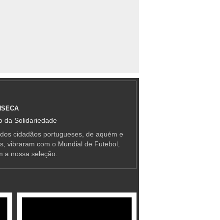
NSECA
 da Solidariedade
 dos cidadãos portugueses, de aquém e
as, vibraram com o Mundial de Futebol,
m a nossa seleção.