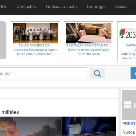
NIS.
Contactos.
Notícias à sexta.
Emprego.
Avisos.
UNIÃO DAS IPSS DA...
EXECUÇÃO DAS OBRAS DO...
CARTA
Novos órgãos sociais tomaram
Governo rejeita discriminação
posse para o quadriénio...
do sector social
CNIS indi
das IPSS d
 milhões
PREST
Nunca 