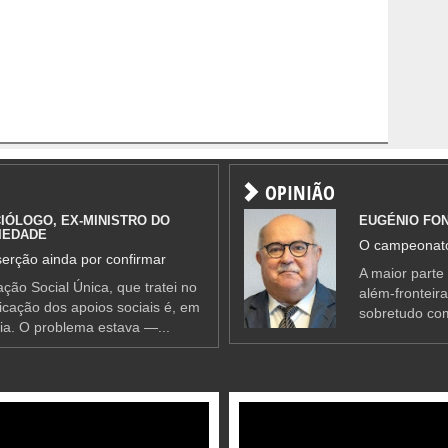
OPINIÃO
IÓLOGO, EX-MINISTRO DO
EUGÉNIO FO
IEDADE
O campeonato
erção ainda por confirmar
A maior parte
ção Social Única, que tratei no
além-fronteir
ificação dos apoios sociais é, em
sobretudo co
ia. O problema estava —...