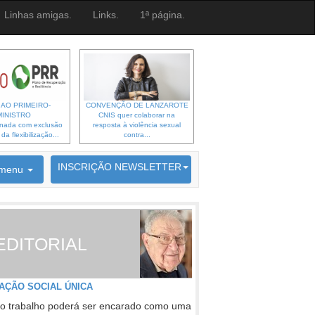
Linhas amigas.
Links.
1ª página.
 AO PRIMEIRO-
CONVENÇÃO DE LANZAROTE
MINISTRO
CNIS quer colaborar na
gnada com exclusão
resposta à violência sexual
a flexibilização...
contra...
6692 membros inscritos
INSCRIÇÃO NEWSLETTER
menu
EDITORIAL
AÇÃO SOCIAL ÚNICA
o trabalho poderá ser encarado como uma