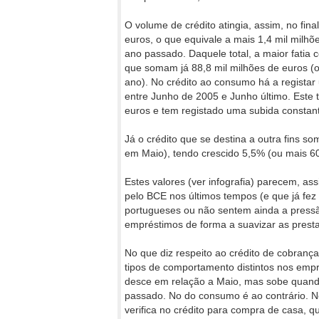
O volume de crédito atingia, assim, no fin
euros, o que equivale a mais 1,4 mil milh
ano passado. Daquele total, a maior fatia
que somam já 88,8 mil milhões de euros (
ano). No crédito ao consumo há a registar
entre Junho de 2005 e Junho último. Este t
euros e tem registado uma subida constan
Já o crédito que se destina a outra fins s
em Maio), tendo crescido 5,5% (ou mais 6
Estes valores (ver infografia) parecem, ass
pelo BCE nos últimos tempos (e que já fez 
portugueses ou não sentem ainda a pressã
empréstimos de forma a suavizar as prest
No que diz respeito ao crédito de cobrança
tipos de comportamento distintos nos empr
desce em relação a Maio, mas sobe quand
passado. No do consumo é ao contrário. N
verifica no crédito para compra de casa, q