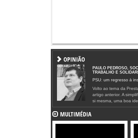
OPINIÃO
PAULO PEDROSO, SOC
TRABALHO E SOLIDAR
PSU: um regresso à ins
Volto ao tema da Presta
artigo anterior. A simpl
si mesma, uma boa ide
MULTIMÉDIA