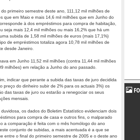
al do primeiro semestre deste ano, 111,12 mil milhões de
ões que em Maio e mais 14,6 mil milhões que em Junho do
 corresponde à dos empréstimos para compra de habitação,
ou seja mais 12,4 mil milhões ou mais 16,2% que há um
 uma subida de 1,58 mil milhões de euros (mais 17,1%)
ipo de empréstimos totaliza agora 10,78 mil milhões de
te desde Janeiro.
omava em Junho 11,52 mil milhões (contra 11,44 mil milhões
09 milhões) em relação a Junho do ano passado.
im, indicar que perante a subida das taxas de juro decidida
o preço do dinheiro subir de 2% para os actuais 3%) os
FO
o das taxas de juro ou estarão a renegociar os seus
ações mensais.
 duvidosa, os dados do Boletim Estatístico evidenciam dois
éstimos para compra de casa e outros fins, o malparado
o a comparação é feita com o mês homólogo do ano
este conjunto de subidas, a mais acentuada é a que se
ue entre o final do primeiro semestre de 2005 e o deste ano