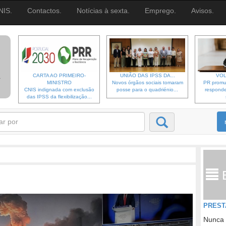
NIS.
Contactos.
Notícias à sexta.
Emprego.
Avisos.
CARTA AO PRIMEIRO-
UNIÃO DAS IPSS DA...
VOL
MINISTRO
Novos órgãos sociais tomaram
PR promu
CNIS indignada com exclusão
posse para o quadriénio...
responde
das IPSS da flexibilização...
PREST
Nunca 