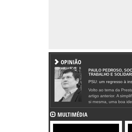
OPINIÃO
PAULO PEDROSO, SOC
TRABALHO E SOLIDAR
PSU: um regresso à ins
Volto ao tema da Presta
artigo anterior. A simpl
si mesma, uma boa ide
MULTIMÉDIA