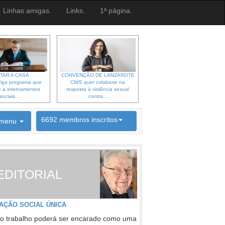
Linhas amigas.
Links.
1ª página.
TAR A CASA
CONVENÇÃO DE LANZAROTE
lga programa que
CNIS quer colaborar na
 a internamentos
resposta à violência sexual
sociais...
contra...
6692 membros inscritos
menu
INSCRIÇÃO NEWSLETTER
EDITORIAL
AÇÃO SOCIAL ÚNICA
o trabalho poderá ser encarado como uma