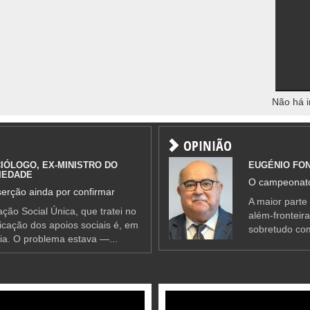
Não há i
OPINIÃO
IÓLOGO, EX-MINISTRO DO
EUGÉNIO FO
IEDADE
O campeonato
erção ainda por confirmar
A maior parte
ção Social Única, que tratei no
além-fronteir
ificação dos apoios sociais é, em
sobretudo co
ia. O problema estava —...