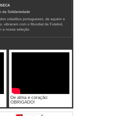
NSECA
 da Solidariedade
 dos cidadãos portugueses, de aquém e
as, vibraram com o Mundial de Futebol,
m a nossa seleção.
De alma e coração:
OBRIGADO!