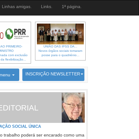
Linhas amigas.
Links.
1ª página.
 AO PRIMEIRO-
UNIÃO DAS IPSS DA...
MINISTRO
Novos órgãos sociais tomaram
gnada com exclusão
posse para o quadriénio...
a flexibilização...
6692 membros inscritos
INSCRIÇÃO NEWSLETTER
menu
EDITORIAL
AÇÃO SOCIAL ÚNICA
o trabalho poderá ser encarado como uma