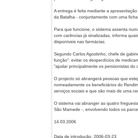
A entrega é feita mediante a apresentação
da Batalha - conjuntamente com uma ficha q
Para que funcione, o sistema assenta num
com carências já sinalizadas, informa qu
disponíveis nas farmácias.
Segundo Carlos Agostinho, chefe de gabine
função": evitar os desperdícios de medica
"ajudar principalmente os pensionistas do 
O projecto só abrangerá pessoas que este
nomeadamente os beneficiários do Rendime
serviços sociais e que são mais de uma cen
O sistema vai abranger as quatro freguesia
São Mamede -, envolvendo todos os parceir
14.03.2006
Data de introdução: 2006-03-23