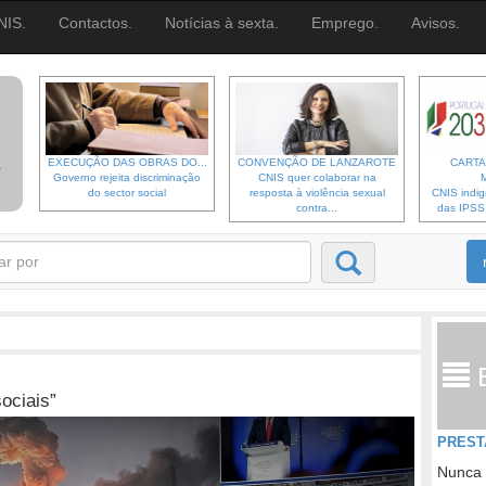
NIS.
Contactos.
Notícias à sexta.
Emprego.
Avisos.
EXECUÇÃO DAS OBRAS DO...
CONVENÇÃO DE LANZAROTE
CARTA
Governo rejeita discriminação
CNIS quer colaborar na
do sector social
resposta à violência sexual
CNIS indi
contra...
das IPSS d
ociais”
PREST
Nunca 