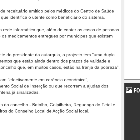
 de receituário emitido pelos médicos do Centro de Saúde
ue identifica o utente como beneficiário do sistema.
a rede informática que, além de conter os casos de pessoas
ais os medicamentos entregues por munícipes que existem
te do presidente da autarquia, o projecto tem "uma dupla
mentos que estão ainda dentro dos prazos de validade e
concelho que, em muitos casos, estão na franja da pobreza".
jam "efectivamente em carência económica",
nto Social de Inserção ou que recorrem a ajudas dos
FO
tena já sinalizadas.
s do concelho - Batalha, Golpilheira, Reguengo do Fetal e
os do Conselho Local de Acção Social local.