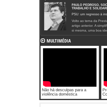
PAULO PEDROSO, SOC
TRABALHO E SOLIDAR
PSU: um regresso à ins
Volto ao tema da Presta
artigo anterior. A simpl
si mesma, uma boa ide
MULTIMÉDIA
Não há desculpas para a
Pr
violência doméstica
Co