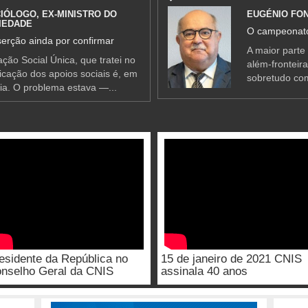
IÓLOGO, EX-MINISTRO DO
EUGÉNIO FO
IEDADE
O campeonato
erção ainda por confirmar
A maior parte
ção Social Única, que tratei no
além-fronteir
ificação dos apoios sociais é, em
sobretudo co
ia. O problema estava —...
esidente da República no
15 de janeiro de 2021 CNIS
nselho Geral da CNIS
assinala 40 anos