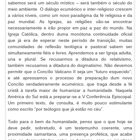
sabemos será um século místico – será também o século do
meio ambiente. O diálogo ecuménico e inter-religioso crescem
a vários níveis, como um novo paradigma da fé religiosa e da
paz mundial. As Igrejas, as religiões vão-se encontrar
necessariamente e irão propor em paz a paz do mundo. Na
Igreja Católica, dentro duma monótona continuidade oficial
que já era de esperar neste período de transição, muitas
comunidades de reflexão teológica e pastoral sabem ser
simultaneamente fiéis e livres. Aprendemos a ser Igreja adulta,
una e plural. Se recusarmos a ditadura do relativismo,
também recusamos a ditadura do dogmatismo. Não devemos
permitir que o Concílio Vaticano II seja um “futuro esquecido”;
e até apressamos o processo de preparação dum novo
Concílio verdadeiramente ecuménico, que traga desde a fé
cristã à tarefa maior de humanizar a humanidade. Naquela
América do Sul está a preparar-se a V Conferência Episcopal.
Um primeiro texto, de consulta, é muito pouco estimulante
como escrito “por teólogos que já estão no céu”.
Tudo para o bem da humanidade, penso que o que hoje se
deve pedir, sobretudo, é um testemunho coerente, uma
proximidade samaritana, uma presença profética, que acabe