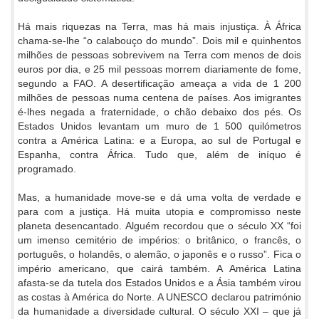
Há mais riquezas na Terra, mas há mais injustiça. À África
chama-se-lhe “o calabouço do mundo”. Dois mil e quinhentos
milhões de pessoas sobrevivem na Terra com menos de dois
euros por dia, e 25 mil pessoas morrem diariamente de fome,
segundo a FAO. A desertificação ameaça a vida de 1 200
milhões de pessoas numa centena de países. Aos imigrantes
é-lhes negada a fraternidade, o chão debaixo dos pés. Os
Estados Unidos levantam um muro de 1 500 quilómetros
contra a América Latina: e a Europa, ao sul de Portugal e
Espanha, contra África. Tudo que, além de iníquo é
programado.
Mas, a humanidade move-se e dá uma volta de verdade e
para com a justiça. Há muita utopia e compromisso neste
planeta desencantado. Alguém recordou que o século XX “foi
um imenso cemitério de impérios: o britânico, o francês, o
português, o holandês, o alemão, o japonês e o russo”. Fica o
império americano, que cairá também. A América Latina
afasta-se da tutela dos Estados Unidos e a Ásia também virou
as costas à América do Norte. A UNESCO declarou património
da humanidade a diversidade cultural. O século XXI – que já