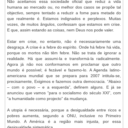
Não aceitamos essa sociedade oficial que reduz a vida
humana ao mercado ou, no melhor dos casos se propõe tal
objectivo, sempre tentado a reduzir a fome para metade do
que realmente é. Estamos indignados e perplexos. Muitas
vozes, de muitos ângulos, confessam que estamos em crise.
E que, assim estando as coisas, nem Deus nos pode valer.
Estar em crise, no entanto, não é necessariamente uma
desgraça. A crise é a febre do espírito. Onde há febre há vida,
porque os mortos não têm febre. Não se trata de ignorar a
realidade. Há que assumi-la e transformá-la radicalmente.
Agora já não nos conformamos em proclamar que outro
mundo é possível; é fezável e fazemo-lo. A Agenda latino-
americana mundial que se prepara para 2007 intitula-se,
precisamente, Exigimos e fazemos outra democracia. “Abaixo
– com o povo – e a esquerda”, definem alguns. E já se
anunciou que vamos “para o socialismo do século XXI”, com
“a humanidade como projecto” da mudança.
A utopia é necessária, porque a desigualdade entre ricos e
pobres aumenta, segundo a ONU, inclusive no Primeiro
Mundo. A América é a região mais injusta, por essa
desigualdade sistemática.