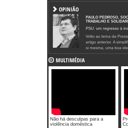
OPINIÃO
PAULO PEDROSO, SOC
TRABALHO E SOLIDAR
PSU: um regresso à ins
Volto ao tema da Presta
artigo anterior. A simpl
si mesma, uma boa ide
MULTIMÉDIA
Não há desculpas para a
Pr
violência doméstica
Co