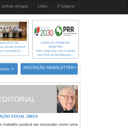
Linhas amigas.
Links.
1ª página.
DAS IPSS DA...
CARTA AO PRIMEIRO-
os sociais tomaram
MINISTRO
ra o quadriénio...
CNIS indignada com exclusão
das IPSS da flexibilização...
6692 membros inscritos
INSCRIÇÃO NEWSLETTER
menu
EDITORIAL
AÇÃO SOCIAL ÚNICA
o trabalho poderá ser encarado como uma