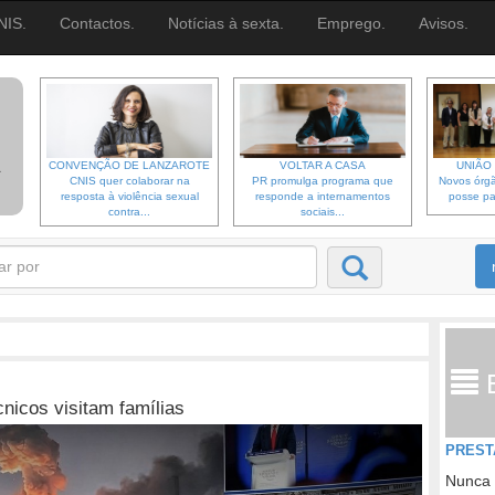
NIS.
Contactos.
Notícias à sexta.
Emprego.
Avisos.
CONVENÇÃO DE LANZAROTE
VOLTAR A CASA
UNIÃO 
CNIS quer colaborar na
PR promulga programa que
Novos órgã
resposta à violência sexual
responde a internamentos
posse pa
contra...
sociais...
nicos visitam famílias
PREST
Nunca 