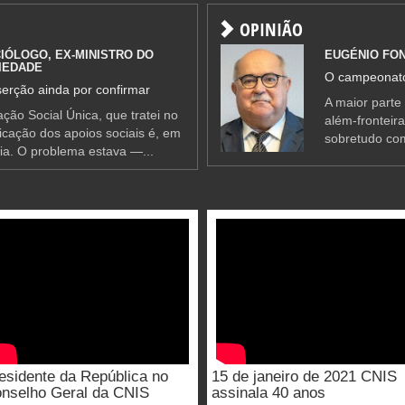
OPINIÃO
IÓLOGO, EX-MINISTRO DO
EUGÉNIO FO
IEDADE
O campeonato
erção ainda por confirmar
A maior parte
ção Social Única, que tratei no
além-fronteir
ificação dos apoios sociais é, em
sobretudo co
ia. O problema estava —...
esidente da República no
15 de janeiro de 2021 CNIS
nselho Geral da CNIS
assinala 40 anos