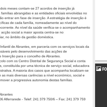
 dois meses contam-se 27 acordos de inserção já
 famílias abrangidas e as entidades oficiais envolvidas no
ão entrar em fase de inserção. A estratégia de inserção é
cíficas de cada família, nomeadamente ao nível do
ecorrente. Ao nível da saúde verifica-se o acompanhamento
 acção social a maior aposta centra-se no
ar, no âmbito da gestão doméstica.
fantil de Abrantes, em parceria com os serviços locais da
nsáveis pelo desenvolvimento das acções de
Inserção para o concelho de Abrantes.
colo com os Centro Distrital de Segurança Social e conta
s, constituída por uma técnica de serviço social, educadora
FO
inistrativa. A maioria dos casos que acompanha localizam-se
 as mais diversas carências a nível económico, social e
romover a progressiva autonomia destas famílias.
Abrantes
06 Alferrarede - Telef: 241 379 750/6 – Fax: 241 379 759