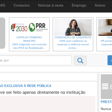
NIS.
Contactos.
Notícias à sexta.
Emprego.
Avisos.
CARTA AO PRIMEIRO-
CONVENÇÃO DE LANZAROTE
VOL
MINISTRO
CNIS quer colaborar na
PR promu
CNIS indignada com exclusão
resposta à violência sexual
responde
das IPSS da flexibilização...
contra...
ÃO EXCLUSIVA À REDE PÚBLICA
e ser feito apenas diretamente na instituição
PREST
Nunca 