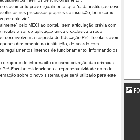
s regulamentos internos de funcionamento”.
o documento prevê, igualmente, que “cada instituição deve
 recolhidos nos processos próprios de inscrição, bem como
s por esta via”.
ralmente” pelo MECI ao portal, “sem articulação prévia com
trículas a ser de aplicação única e exclusiva à rede
ia que desenvolvem a resposta de Educação Pré-Escolar devem
 apenas diretamente na instituição, de acordo com
tivos regulamentos internos de funcionamento, informando os
 o reporte de informação de caracterização das crianças
Pré-Escolar, evidenciando a representatividade da rede
formação sobre o novo sistema que será utilizado para este
FO