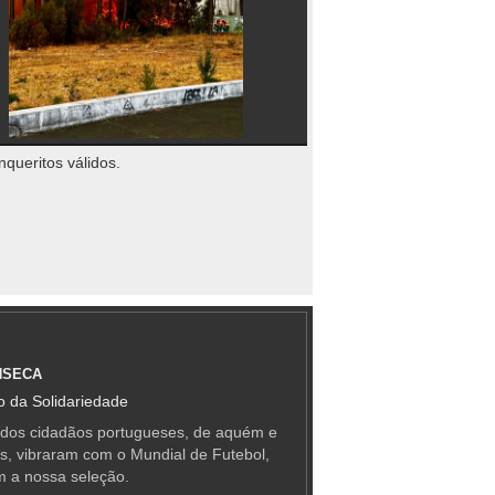
nqueritos válidos.
NSECA
 da Solidariedade
 dos cidadãos portugueses, de aquém e
as, vibraram com o Mundial de Futebol,
m a nossa seleção.