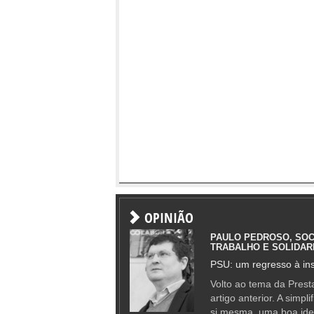
OPINIÃO
PAULO PEDROSO, SOC
TRABALHO E SOLIDAR
PSU: um regresso à ins
Volto ao tema da Presta
artigo anterior. A simpl
si mesma, uma boa ide