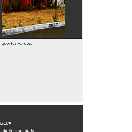
nqueritos válidos.
NSECA
 da Solidariedade