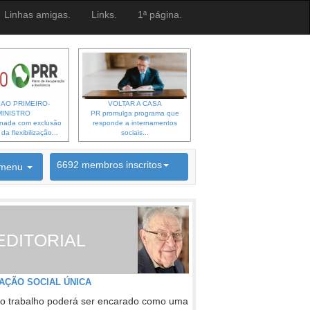
Linhas amigas.
Links.
1ª página.
 AO PRIMEIRO-
VOLTAR A CASA
MINISTRO
PR promulga programa que
gnada com exclusão
responde a internamentos
a flexibilização...
sociais...
6692 membros inscritos
menu
INSCRIÇÃO NEWSLETTER
EDITORIAL
AÇÃO SOCIAL ÚNICA
o trabalho poderá ser encarado como uma