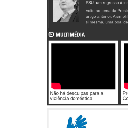
PSU: um regresso à ins
Volto ao tema da Presta
artigo anterior. A simpl
si mesma, uma boa ide
MULTIMÉDIA
Não há desculpas para a
Pr
violência doméstica
Co