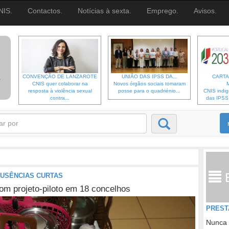
NIS.
Contactos.
Notícias à sexta.
Emprego.
Avisos.
CONVENÇÃO DE LANZAROTE
UNIÃO DAS IPSS DA...
CARTA
CNIS quer colaborar na
Novos órgãos sociais tomaram
resposta à violência sexual
posse para o quadriénio...
CNIS indi
contra...
das IPSS d
USÊNCIAS CURTAS
om projeto-piloto em 18 concelhos
PREST
Nunca 