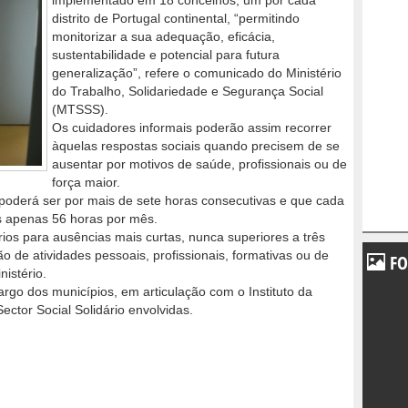
implementado em 18 concelhos, um por cada
distrito de Portugal continental, “permitindo
monitorizar a sua adequação, eficácia,
sustentabilidade e potencial para futura
generalização”, refere o comunicado do Ministério
do Trabalho, Solidariedade e Segurança Social
(MTSSS).
Os cuidadores informais poderão assim recorrer
àquelas respostas sociais quando precisem de se
ausentar por motivos de saúde, profissionais ou de
força maior.
poderá ser por mais de sete horas consecutivas e que cada
s apenas 56 horas por mês.
os para ausências mais curtas, nunca superiores a três
o de atividades pessoais, profissionais, formativas ou de
FO
nistério.
cargo dos municípios, em articulação com o Instituto da
ector Social Solidário envolvidas.