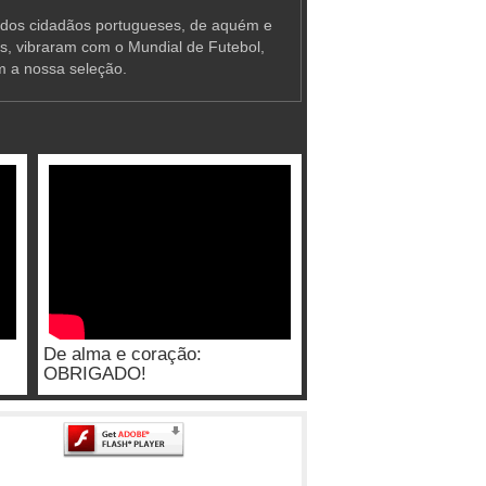
 dos cidadãos portugueses, de aquém e
as, vibraram com o Mundial de Futebol,
m a nossa seleção.
De alma e coração:
OBRIGADO!