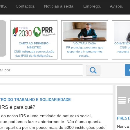
NIS.
Contactos.
Notícias à sexta.
Emprego.
Avisos.
CARTA AO PRIMEIRO-
VOLTAR A CASA
CONVENÇÃ
MINISTRO
PR promulga programa que
CNIS qu
CNIS indignada com exclusão
responde a internamentos
resposta 
das IPSS da flexibilização...
sociais...
TRO DO TRABALHO E SOLIDARIEDADE
 IRS é para quê?
do nosso IRS a uma entidade de natureza social,
PREST
do que podíamos fazer anteriormente. Não é uma quantia
Nunca 
er repartida por um pouco mais de 5000 instituições pode