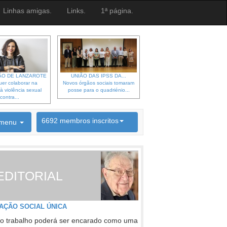
Linhas amigas.
Links.
1ª página.
O DE LANZAROTE
UNIÃO DAS IPSS DA...
er colaborar na
Novos órgãos sociais tomaram
à violência sexual
posse para o quadriénio...
contra...
6692 membros inscritos
menu
INSCRIÇÃO NEWSLETTER
EDITORIAL
AÇÃO SOCIAL ÚNICA
o trabalho poderá ser encarado como uma