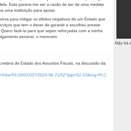
dela. Esta parece-me ser a razão de ser de uma medida
lha uma instituição para apoiar.
irva para mitigar os efeitos negativos de um Estado que
erviços que tem o dever de garantir e escolheu prestar
. Quero fazê-la para que sejam reforçadas com a minha
julgamento pessoal, o merecem.
Não há i
retária de Estado dos Assuntos Fiscais, na discussão da
go/r3/dar/01/16/01/027/2024-06-21/52?pgs=52-53&org=PLC