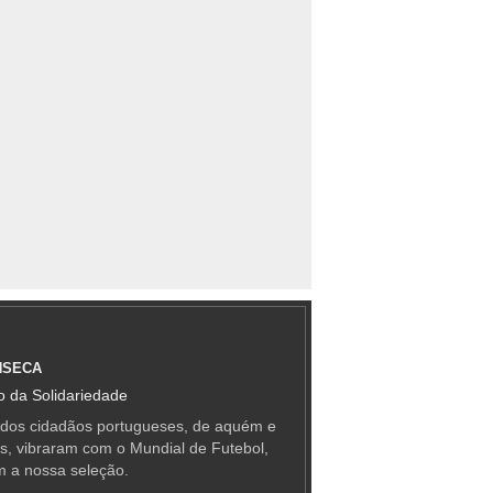
NSECA
 da Solidariedade
 dos cidadãos portugueses, de aquém e
as, vibraram com o Mundial de Futebol,
m a nossa seleção.