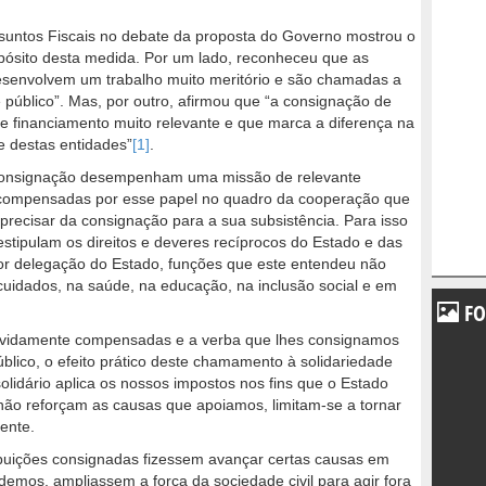
ssuntos Fiscais no debate da proposta do Governo mostrou o
opósito desta medida. Por um lado, reconheceu que as
desenvolvem um trabalho muito meritório e são chamadas a
 público”. Mas, por outro, afirmou que “a consignação de
de financiamento muito relevante e que marca a diferença na
e destas entidades”
[1]
.
 consignação desempenham uma missão de relevante
 compensadas por esse papel no quadro da cooperação que
recisar da consignação para a sua subsistência. Para isso
estipulam os direitos e deveres recíprocos do Estado e das
or delegação do Estado, funções que este entendeu não
idados, na saúde, na educação, na inclusão social e em
FO
devidamente compensadas e a verba que lhes consignamos
úblico, o efeito prático deste chamamento à solidariedade
solidário aplica os nossos impostos nos fins que o Estado
não reforçam as causas que apoiamos, limitam-se a tornar
iente.
tribuições consignadas fizessem avançar certas causas em
demos, ampliassem a força da sociedade civil para agir fora