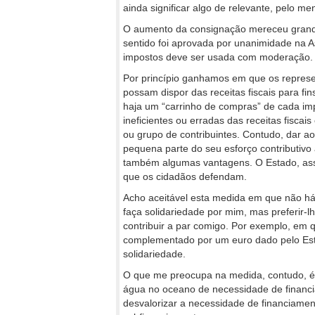
ainda significar algo de relevante, pelo m
O aumento da consignação mereceu grande 
sentido foi aprovada por unanimidade na 
impostos deve ser usada com moderação
Por princípio ganhamos em que os represen
possam dispor das receitas fiscais para fi
haja um “carrinho de compras” de cada imp
ineficientes ou erradas das receitas fiscai
ou grupo de contribuintes. Contudo, dar ao
pequena parte do seu esforço contributivo
também algumas vantagens. O Estado, assim
que os cidadãos defendam.
Acho aceitável esta medida em que não há
faça solidariedade por mim, mas preferir-
contribuir a par comigo. Por exemplo, em 
complementado por um euro dado pelo Est
solidariedade.
O que me preocupa na medida, contudo, é o
água no oceano de necessidade de financi
desvalorizar a necessidade de financiame