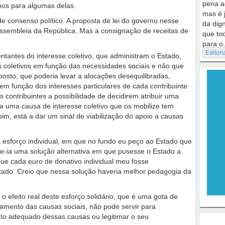
pena a
enos para algumas delas.
mas é 
consenso político. A proposta de lei do governo nesse
da dig
Assembleia da República. Mas a consignação de receitas de
que to
.
para o.
Editori
tantes do interesse coletivo, que administram o Estado,
ns coletivos em função das necessidades sociais e não que
osto, que poderia levar a alocações desequilibradas,
s em função dos interesses particulares de cada contribuinte
s contribuintes a possibilidade de decidirem atribuir uma
 a uma causa de interesse coletivo que os mobilize tem
, está a dar um sinal de viabilização do apoio a causas
 esforço individual, em que no fundo eu peço ao Estado que
lhe-ia uma solução alternativa em que pusesse o Estado a
que cada euro de donativo individual meu fosse
ado. Creio que nessa solução haveria melhor pedagogia da
 efeito real deste esforço solidário, que é uma gota de
amento das causas sociais, não pode servir para
nto adequado dessas causas ou legitimar o seu