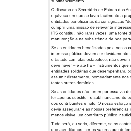
subfinanciamento.
O discurso da Secretária de Estado dos A
equívoco em que se lavra facilmente a pr
entidades beneficiárias da consignação “
cumprir uma missão de relevante interesse
IRS constitui, não raras vezes, uma fonte 
manutenção e na subsistência de boa part
Se as entidades beneficiadas pela nossa
interesse público devem ser devidamente
o Estado com elas estabelece, não devem p
deve haver – e até há – instrumentos que 
entidades solidárias que desempenham, p
assumir diretamente, nomeadamente nos cu
tantos outros domínios.
Se as entidades não forem por essa via 
for apenas substituir o subfinanciamento p
dos contribuintes é nulo. O nosso esforço 
devia assegurar e as nossas preferências 
menos visível um contributo público insufic
Tudo será, ou seria, diferente, se as con
que acreditamos, certos valores que defen