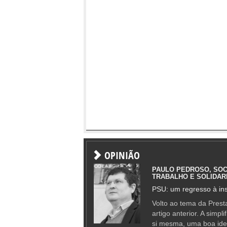
OPINIÃO
PAULO PEDROSO, SOC
TRABALHO E SOLIDAR
PSU: um regresso à ins
Volto ao tema da Presta
artigo anterior. A simpl
si mesma, uma boa ide