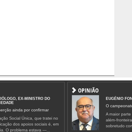
OPINIÃO
IÓLOGO, EX-MINISTRO DO
EUGÉNIO FO
IEDADE
O campeonato
erção ainda por confirmar
A maior parte
ção Social Única, que tratei no
além-fronteir
ificação dos apoios sociais é, em
sobretudo co
ia. O problema estava —...