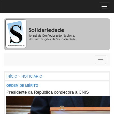
Toggl
naviga
Toggle
navigati
INÍCIO
>
NOTICIÁRIO
ORDEM DE MÉRITO
Presidente da República condecora a CNIS