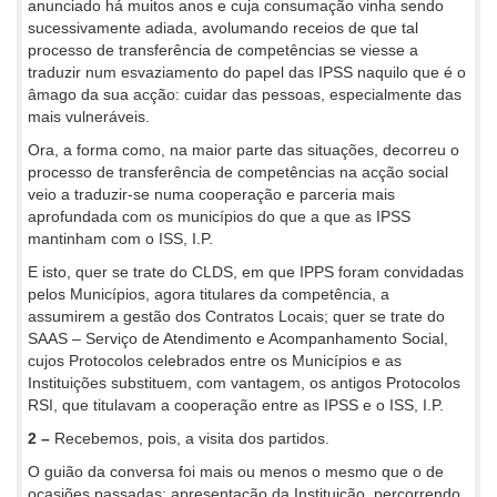
anunciado há muitos anos e cuja consumação vinha sendo
sucessivamente adiada, avolumando receios de que tal
processo de transferência de competências se viesse a
traduzir num esvaziamento do papel das IPSS naquilo que é o
âmago da sua acção: cuidar das pessoas, especialmente das
mais vulneráveis.
Ora, a forma como, na maior parte das situações, decorreu o
processo de transferência de competências na acção social
veio a traduzir-se numa cooperação e parceria mais
aprofundada com os municípios do que a que as IPSS
mantinham com o ISS, I.P.
E isto, quer se trate do CLDS, em que IPPS foram convidadas
pelos Municípios, agora titulares da competência, a
assumirem a gestão dos Contratos Locais; quer se trate do
SAAS – Serviço de Atendimento e Acompanhamento Social,
cujos Protocolos celebrados entre os Municípios e as
Instituições substituem, com vantagem, os antigos Protocolos
RSI, que titulavam a cooperação entre as IPSS e o ISS, I.P.
2 –
Recebemos, pois, a visita dos partidos.
O guião da conversa foi mais ou menos o mesmo que o de
ocasiões passadas: apresentação da Instituição, percorrendo