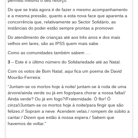
permitiu mesmo o seu reforço.
Do que se trata agora é de fazer o mesmo acompanhamento
e a mesma pressão, quanto a esta nova face que aparenta a
concorrência que, relativamente ao Sector Solidário, as
instâncias do poder estão sempre prontas a promover.
Do atendimento de crianças até aos três anos e dos mais
velhos em lares, são as IPSS quem mais sabe.
Como as comunidades também sabem …
3
– Este é o último número do Solidariedade até ao Natal.
Com os votos de Bom Natal, aqui fica um poema de David
Mourão-Ferreira:
“Juntam-se os mortos hoje à noite/ juntam-se à roda de uma
árvore/ainda verde ou já em fogo/para chorar a nossa falta//
Ainda verde? Ou já em fogo?/Fraternidade: Ó flor! Ó
cinza!/Juntam-se os mortos hoje à noite/para fingir que são
felizes.// Sopram a neve. Acendem velas./ rompem de súbito a
cantar:/ Dizem que estão à nossa espera./ Sabem que
havemos de voltar.”