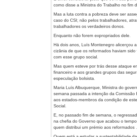
como disse a Ministra do Trabalho no fim
Mas a luta contra a pobreza deve ser ass
caso do CSI; não pelos trabalhadores, at
trabalhadores os verdadeiros donos.
Enquanto não forem expropriados dele.
Há dois anos, Luís Montenegro alicerçou 
cizânia de que os reformados haviam sido 
com esse grupo social.
Mas quem esteve por trás desse ataque ent
financeiro e aos grandes grupos das segur
especulação bolsista.
Maria Luís Albuquerque, Ministra do govern
semana passada a intenção da Comissão E
aos estados-membros da condição de este
Social.
E, no passado fim de semana, o regressa
na chefia do Governo que acabou o tempo
quem distribui um prémio aos reformados
Quem está a estudar a sustentabilidade da