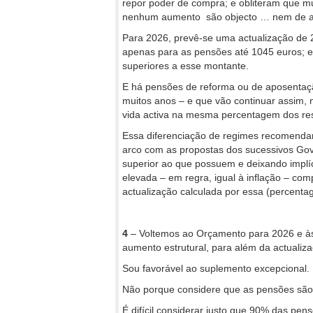
repor poder de compra; e obliteram que m
nenhum aumento são objecto … nem de au
Para 2026, prevê-se uma actualização de 2
apenas para as pensões até 1045 euros; e 
superiores a esse montante.
E há pensões de reforma ou de aposentaç
muitos anos – e que vão continuar assim, n
vida activa na mesma percentagem dos res
Essa diferenciação de regimes recomendar
arco com as propostas dos sucessivos Go
superior ao que possuem e deixando implíc
elevada – em regra, igual à inflação – c
actualização calculada por essa (percenta
4
– Voltemos ao Orçamento para 2026 e às
aumento estrutural, para além da actualiz
Sou favorável ao suplemento excepcional.
Não porque considere que as pensões são 
É difícil considerar justo que 90% das pen