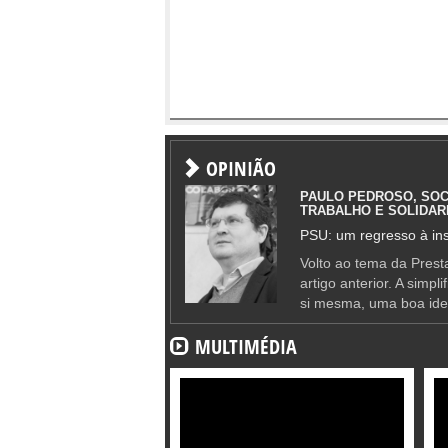
OPINIÃO
PAULO PEDROSO, SOC
TRABALHO E SOLIDAR
PSU: um regresso à ins
Volto ao tema da Presta
artigo anterior. A simpl
si mesma, uma boa ide
MULTIMÉDIA