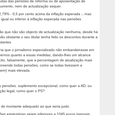
uitas das pensões de reforma ou de aposentação de
mento, nem de actualização sequer.
,79% - 0,5 por cento acima da inflação esperada -, mas
igual ou inferior à inflação esperada nas pensões
ão que não são objecto de actualização nenhuma, desde há
ão obstante o seu titular tenha feito os descontos durante a
tantes.
ia que o jornalismo especializado não embandeirasse em
vernos quanto a essas medidas, dando-lhes um alcance
ito, falsamente, que a percentagem de atualização mais
ompreende todas pensões, como se todas tivessem a
gem) mais elevada.
 pensões: suplemento excepcional, como quer a AD; ou
ação legal, como quer o PS?
de montante adequado ao que seria justo.
sões estatutárias sejam inferiores a 1045 euros mensais,