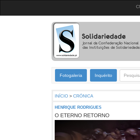
C
Fotogaleria
Inquérito
INÍCIO
>
CRÓNICA
HENRIQUE RODRIGUES
O ETERNO RETORNO