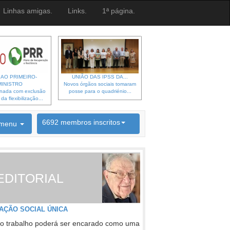
Linhas amigas.
Links.
1ª página.
 AO PRIMEIRO-
UNIÃO DAS IPSS DA...
MINISTRO
Novos órgãos sociais tomaram
gnada com exclusão
posse para o quadriénio...
a flexibilização...
6692 membros inscritos
menu
INSCRIÇÃO NEWSLETTER
EDITORIAL
AÇÃO SOCIAL ÚNICA
o trabalho poderá ser encarado como uma