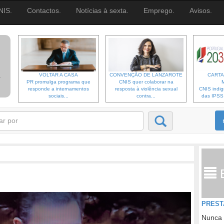
NIS.
Contactos.
Notícias à sexta.
Emprego.
Avisos.
VOLTAR A CASA
CONVENÇÃO DE LANZAROTE
CARTA
PR promulga programa que
CNIS quer colaborar na
responde a internamentos
resposta à violência sexual
CNIS indi
sociais...
contra...
das IPSS d
PREST
Nunca 