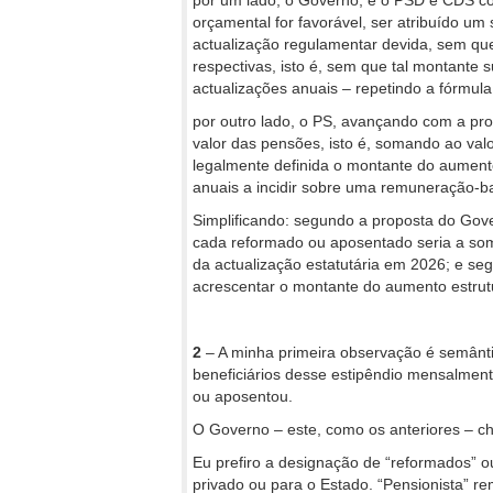
por um lado, o Governo, e o PSD e CDS co
orçamental for favorável, ser atribuído um
actualização regulamentar devida, sem que
respectivas, isto é, sem que tal montante 
actualizações anuais – repetindo a fórmul
por outro lado, o PS, avançando com a pr
valor das pensões, isto é, somando ao val
legalmente definida o montante do aument
anuais a incidir sobre uma remuneração-ba
Simplificando: segundo a proposta do Gov
cada reformado ou aposentado seria a so
da actualização estatutária em 2026; e se
acrescentar o montante do aumento estrutu
2
– A minha primeira observação é semânti
beneficiários desse estipêndio mensalment
ou aposentou.
O Governo – este, como os anteriores – c
Eu prefiro a designação de “reformados” 
privado ou para o Estado. “Pensionista” r