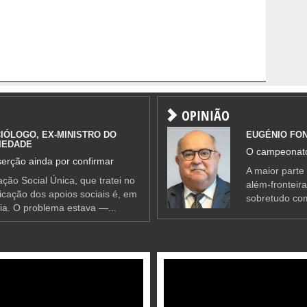
OPINIÃO
IÓLOGO, EX-MINISTRO DO
EUGÉNIO FO
IEDADE
O campeonato
erção ainda por confirmar
A maior parte
ção Social Única, que tratei no
além-fronteir
ificação dos apoios sociais é, em
sobretudo co
ia. O problema estava —...