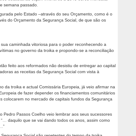
 de semana passado.
egurada pelo Estado –através do seu Orçamento, como é o
ravés do Orçamento da Segurança Social, de que são os
a sua caminhada vitoriosa para o poder reconhecendo a
vítimas no governo da troika e propondo-se a reconciliação
ão feito aos reformados não desistiu de entregar ao capital
adoras as receitas da Segurança Social com vista à
o da troika e actual Comissária Europeia, já veio afirmar na
uropeia de fazer depender os financiamentos comunitários
s colocarem no mercado de capitais fundos da Segurança
do Pedro Passos Coelho veio lembrar aos seus sucessores
 “… daquilo que se vai dando todos os anos, assim como
 …”
 Segurança Social são repetentes do tempo da troika.