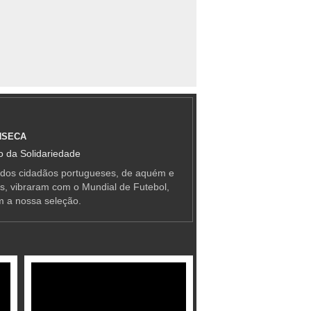
NSECA
 da Solidariedade
 dos cidadãos portugueses, de aquém e
as, vibraram com o Mundial de Futebol,
m a nossa seleção.