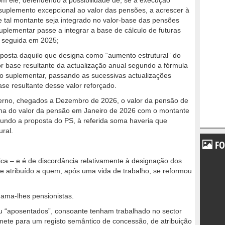
m ele, defendendo a possibilidade de, se a execução
 suplemento excepcional ao valor das pensões, a acrescer à
 tal montante seja integrado no valor-base das pensões
suplementar passe a integrar a base de cálculo de futuras
a seguida em 2025;
oposta daquilo que designa como “aumento estrutural” do
or base resultante da actualização anual segundo a fórmula
o suplementar, passando as sucessivas actualizações
se resultante desse valor reforçado.
erno, chegados a Dezembro de 2026, o valor da pensão de
ma do valor da pensão em Janeiro de 2026 com o montante
gundo a proposta do PS, à referida soma haveria que
ral.
FO
ca – e é de discordância relativamente à designação dos
e atribuído a quem, após uma vida de trabalho, se reformou
hama-lhes pensionistas.
ou “aposentados”, consoante tenham trabalhado no sector
emete para um registo semântico de concessão, de atribuição