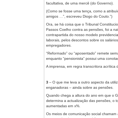
facultativa, de uma mercê (do Governo).
(Como se fosse uma tença, como a atribuí
amigos …”, escreveu Diogo do Couto.”)
Ora, se há coisa que o Tribunal Constituc
Passos Coelho contra as pensões, foi a nat
contrapartida do nosso modelo previdencial
laborais, pelos descontos sobre os salário
empregadores.
“Reformado” ou “aposentado” remete seman
enquanto “pensionista” possui uma conota
A imprensa, em regra transcritora acrítica
3
– O que me leva a outro aspecto da util
enganadoras – ainda sobre as pensões.
Quando chega a altura do ano em que o Go
determina a actualização das pensões, o t
aumentadas em x%.
Os meios de comunicação social chamam a