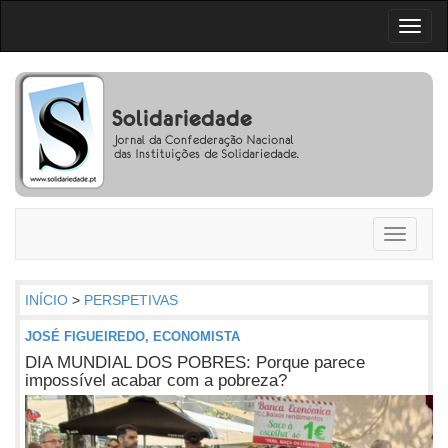
Toggl
naviga
Toggle
navigati
INÍCIO
>
PERSPETIVAS
JOSÉ FIGUEIREDO, ECONOMISTA
DIA MUNDIAL DOS POBRES: Porque parece
impossível acabar com a pobreza?