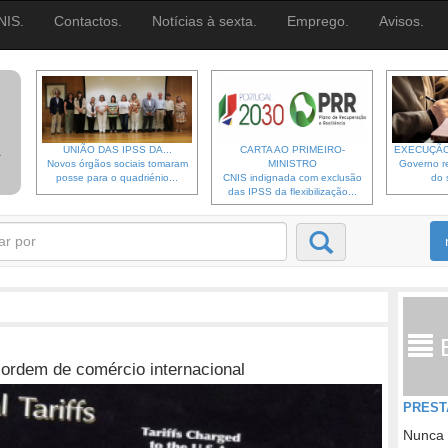
NIS.
Contactos.
Notícias à sexta.
Emprego.
Avisos.
UNIÃO DAS IPSS DA...
CARTA AO PRIMEIRO-
EXECUÇÃO
Novos órgãos sociais tomaram
MINISTRO
Governo re
posse para o quadriénio...
CNIS indignada com exclusão
do 
das IPSS da flexibilização...
 ordem de comércio internacional
PREST
Nunca 