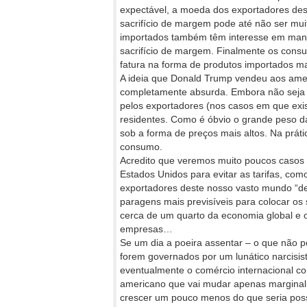
expectável, a moeda dos exportadores des
sacrifício de margem pode até não ser mui
importados também têm interesse em mante
sacrifício de margem. Finalmente os cons
fatura na forma de produtos importados ma
A ideia que Donald Trump vendeu aos amer
completamente absurda. Embora não seja po
pelos exportadores (nos casos em que exist
residentes. Como é óbvio o grande peso d
sob a forma de preços mais altos. Na práti
consumo.
Acredito que veremos muito poucos caso
Estados Unidos para evitar as tarifas, c
exportadores deste nosso vasto mundo “d
paragens mais previsíveis para colocar os
cerca de um quarto da economia global e 
empresas…
Se um dia a poeira assentar – o que não 
forem governados por um lunático narcisi
eventualmente o comércio internacional c
americano que vai mudar apenas marginal
crescer um pouco menos do que seria poss