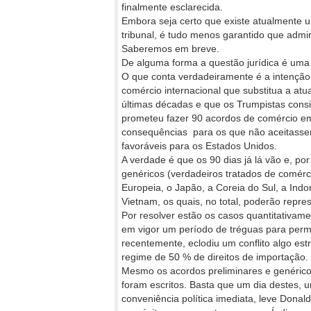
finalmente esclarecida.
Embora seja certo que existe atualmente u
tribunal, é tudo menos garantido que admi
Saberemos em breve.
De alguma forma a questão jurídica é uma 
O que conta verdadeiramente é a intenção
comércio internacional que substitua a atu
últimas décadas e que os Trumpistas cons
prometeu fazer 90 acordos de comércio em
consequências para os que não aceitasse
favoráveis para os Estados Unidos.
A verdade é que os 90 dias já lá vão e, po
genéricos (verdadeiros tratados de comérc
Europeia, o Japão, a Coreia do Sul, a Indon
Vietnam, os quais, no total, poderão repr
Por resolver estão os casos quantitativam
em vigor um período de tréguas para permi
recentemente, eclodiu um conflito algo es
regime de 50 % de direitos de importação.
Mesmo os acordos preliminares e genéric
foram escritos. Basta que um dia destes, u
conveniência política imediata, leve Donald