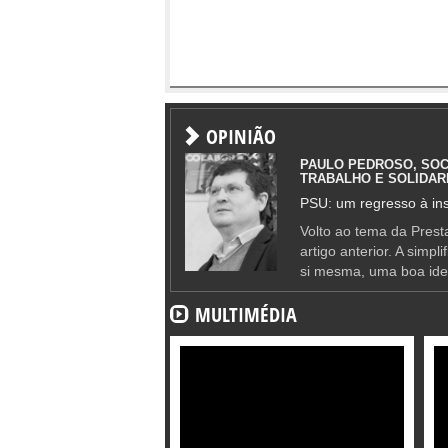
OPINIÃO
PAULO PEDROSO, SOC
TRABALHO E SOLIDAR
PSU: um regresso à ins
Volto ao tema da Presta
artigo anterior. A simpl
si mesma, uma boa ide
MULTIMÉDIA