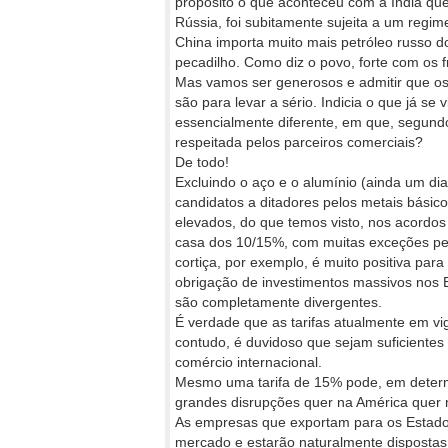
propósito o que aconteceu com a Índia qu
Rússia, foi subitamente sujeita a um regim
China importa muito mais petróleo russo do
pecadilho. Como diz o povo, forte com os f
Mas vamos ser generosos e admitir que os 
são para levar a sério. Indicia o que já 
essencialmente diferente, em que, segundo 
respeitada pelos parceiros comerciais?
De todo!
Excluindo o aço e o alumínio (ainda um di
candidatos a ditadores pelos metais básico
elevados, do que temos visto, nos acordos 
casa dos 10/15%, com muitas exceções pel
cortiça, por exemplo, é muito positiva par
obrigação de investimentos massivos nos E
são completamente divergentes.
É verdade que as tarifas atualmente em v
contudo, é duvidoso que sejam suficientes
comércio internacional.
Mesmo uma tarifa de 15% pode, em determi
grandes disrupções quer na América quer 
As empresas que exportam para os Estado
mercado e estarão naturalmente dispostas