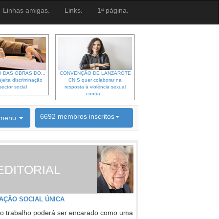
Linhas amigas.
Links.
1ª página.
 DAS OBRAS DO...
CONVENÇÃO DE LANZAROTE
jeita discriminação
CNIS quer colaborar na
sector social
resposta à violência sexual
contra...
6692 membros inscritos
menu
INSCRIÇÃO NEWSLETTER
EDITORIAL
AÇÃO SOCIAL ÚNICA
o trabalho poderá ser encarado como uma