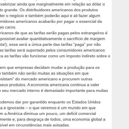
valorizar ainda que marginalmente em relação ao dólar o
to grande. Os distribuidores americanos dos produtos
r o negócio e também poderão aqui e ali fazer algum
umidores americanos acabarão por pagar o essencial da
is caros.
icanos de que as tarifas serão pagas pelos estrangeiros é
ssível avaliar quantitativamente o sacrifício de margem
a!), essa será a única parte das tarifas “paga” por não
as tarifas será suportado pelos consumidores americanos
ca as tarifas vão funcionar como um imposto indireto sobre o
s em que empresas decidam mudar a produção para os
omo também não serão muitas as situações em que
esistam” do mercado americano e procurem outras
 seus produtos. A economia americana continua a valer
o seu mercado interno é demasiado importante para muitas
podemos dar por garantido enquanto os Estados Unidos
sta e ignorante – o que veremos é um mundo em que
om a América diminua um pouco, um deficit comercial
mente e, para desgraça de todos, uma economia global a
ível em circunstâncias mais avisadas.