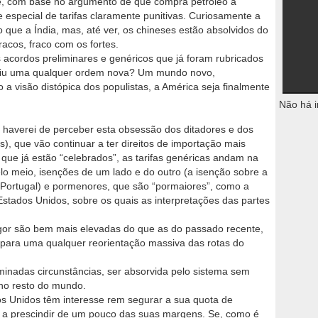
e, com base no argumento de que compra petróleo à
e especial de tarifas claramente punitivas. Curiosamente a
 que a Índia, mas, até ver, os chineses estão absolvidos do
racos, fraco com os fortes.
acordos preliminares e genéricos que já foram rubricados
se viu uma qualquer ordem nova? Um mundo novo,
a visão distópica dos populistas, a América seja finalmente
Não há i
a haverei de perceber esta obsessão dos ditadores e dos
s), que vão continuar a ter direitos de importação mais
que já estão “celebrados”, as tarifas genéricas andam na
o meio, isenções de um lado e do outro (a isenção sobre a
a Portugal) e pormenores, que são “pormaiores”, como a
stados Unidos, sobre os quais as interpretações das partes
igor são bem mais elevadas do que as do passado recente,
 para uma qualquer reorientação massiva das rotas do
nadas circunstâncias, ser absorvida pelo sistema sem
no resto do mundo.
s Unidos têm interesse rem segurar a sua quota de
 a prescindir de um pouco das suas margens. Se, como é