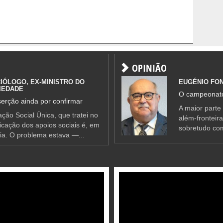
OPINIÃO
IÓLOGO, EX-MINISTRO DO
EUGÉNIO FO
IEDADE
O campeonato
erção ainda por confirmar
A maior parte
ção Social Única, que tratei no
além-fronteir
ificação dos apoios sociais é, em
sobretudo co
ia. O problema estava —...