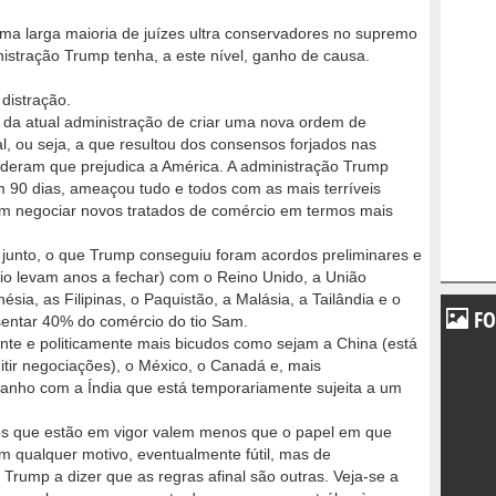
ma larga maioria de juízes ultra conservadores no supremo
nistração Trump tenha, a este nível, ganho de causa.
distração.
 da atual administração de criar uma nova ordem de
al, ou seja, a que resultou dos consensos forjados nas
ideram que prejudica a América. A administração Trump
 90 dias, ameaçou tudo e todos com as mais terríveis
m negociar novos tratados de comércio em termos mais
r junto, o que Trump conseguiu foram acordos preliminares e
io levam anos a fechar) com o Reino Unido, a União
ésia, as Filipinas, o Paquistão, a Malásia, a Tailândia e o
FO
esentar 40% do comércio do tio Sam.
ente e politicamente mais bicudos como sejam a China (está
tir negociações), o México, o Canadá e, mais
tranho com a Índia que está temporariamente sujeita a um
os que estão em vigor valem menos que o papel em que
m qualquer motivo, eventualmente fútil, mas de
 Trump a dizer que as regras afinal são outras. Veja-se a