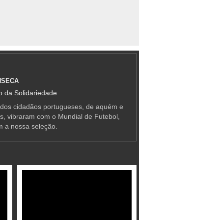
NSECA
 da Solidariedade
 dos cidadãos portugueses, de aquém e
as, vibraram com o Mundial de Futebol,
m a nossa seleção.