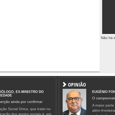
Não há i
OPINIÃO
IÓLOGO, EX-MINISTRO DO
EUGÉNIO FO
IEDADE
O campeonato
erção ainda por confirmar
A maior parte
ção Social Única, que tratei no
além-fronteir
ificação dos apoios sociais é, em