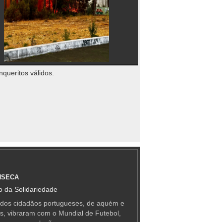
nqueritos válidos.
NSECA
 da Solidariedade
 dos cidadãos portugueses, de aquém e
as, vibraram com o Mundial de Futebol,