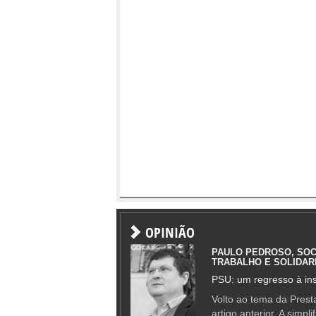
OPINIÃO
PAULO PEDROSO, SOC
TRABALHO E SOLIDAR
PSU: um regresso à ins
Volto ao tema da Presta
artigo anterior. A simpl