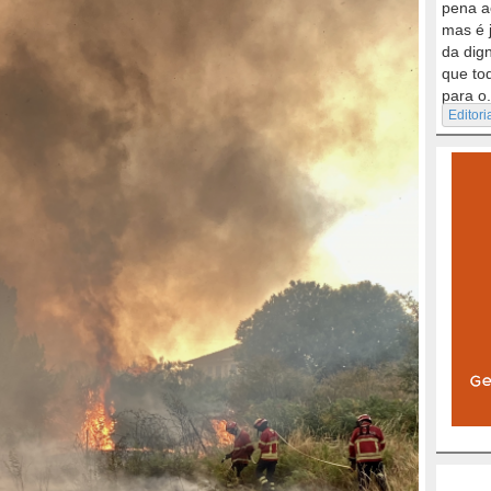
pena a
mas é 
da dig
que to
para o.
Editori