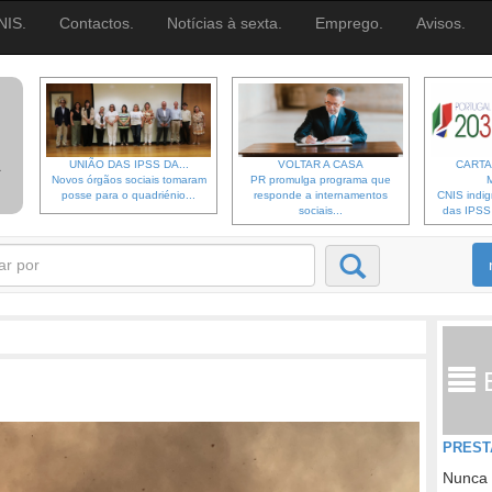
NIS.
Contactos.
Notícias à sexta.
Emprego.
Avisos.
UNIÃO DAS IPSS DA...
VOLTAR A CASA
CARTA
Novos órgãos sociais tomaram
PR promulga programa que
posse para o quadriénio...
responde a internamentos
CNIS indi
sociais...
das IPSS d
PREST
Nunca 