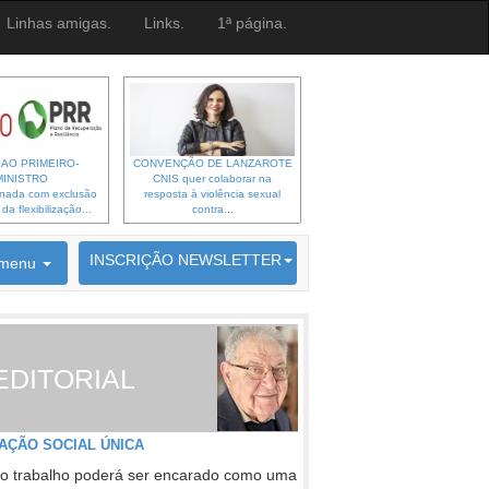
Linhas amigas.
Links.
1ª página.
 AO PRIMEIRO-
CONVENÇÃO DE LANZAROTE
MINISTRO
CNIS quer colaborar na
gnada com exclusão
resposta à violência sexual
a flexibilização...
contra...
6692 membros inscritos
INSCRIÇÃO NEWSLETTER
menu
EDITORIAL
AÇÃO SOCIAL ÚNICA
o trabalho poderá ser encarado como uma