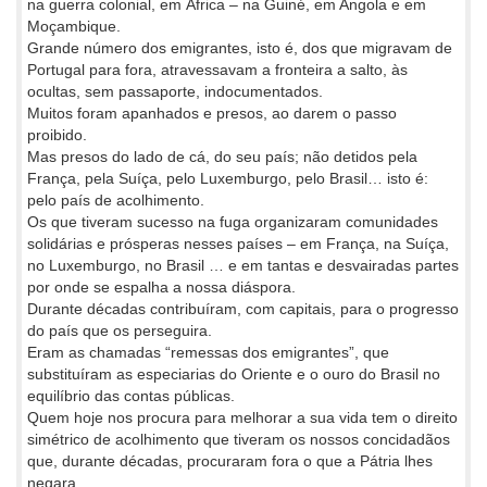
na guerra colonial, em África – na Guiné, em Angola e em
Moçambique.
Grande número dos emigrantes, isto é, dos que migravam de
Portugal para fora, atravessavam a fronteira a salto, às
ocultas, sem passaporte, indocumentados.
Muitos foram apanhados e presos, ao darem o passo
proibido.
Mas presos do lado de cá, do seu país; não detidos pela
França, pela Suíça, pelo Luxemburgo, pelo Brasil… isto é:
pelo país de acolhimento.
Os que tiveram sucesso na fuga organizaram comunidades
solidárias e prósperas nesses países – em França, na Suíça,
no Luxemburgo, no Brasil … e em tantas e desvairadas partes
por onde se espalha a nossa diáspora.
Durante décadas contribuíram, com capitais, para o progresso
do país que os perseguira.
Eram as chamadas “remessas dos emigrantes”, que
substituíram as especiarias do Oriente e o ouro do Brasil no
equilíbrio das contas públicas.
Quem hoje nos procura para melhorar a sua vida tem o direito
simétrico de acolhimento que tiveram os nossos concidadãos
que, durante décadas, procuraram fora o que a Pátria lhes
negara.