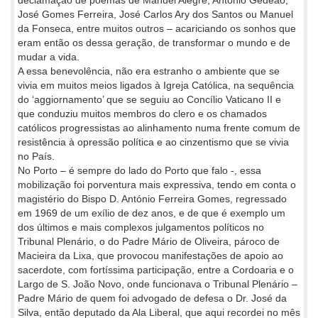
declamação de poemas de Manuel Alegre, António Gedeão,
José Gomes Ferreira, José Carlos Ary dos Santos ou Manuel
da Fonseca, entre muitos outros – acariciando os sonhos que
eram então os dessa geração, de transformar o mundo e de
mudar a vida.
A essa benevolência, não era estranho o ambiente que se
vivia em muitos meios ligados à Igreja Católica, na sequência
do ‘aggiornamento’ que se seguiu ao Concílio Vaticano II e
que conduziu muitos membros do clero e os chamados
católicos progressistas ao alinhamento numa frente comum de
resistência à opressão política e ao cinzentismo que se vivia
no País.
No Porto – é sempre do lado do Porto que falo -, essa
mobilização foi porventura mais expressiva, tendo em conta o
magistério do Bispo D. António Ferreira Gomes, regressado
em 1969 de um exílio de dez anos, e de que é exemplo um
dos últimos e mais complexos julgamentos políticos no
Tribunal Plenário, o do Padre Mário de Oliveira, pároco de
Macieira da Lixa, que provocou manifestações de apoio ao
sacerdote, com fortíssima participação, entre a Cordoaria e o
Largo de S. João Novo, onde funcionava o Tribunal Plenário –
Padre Mário de quem foi advogado de defesa o Dr. José da
Silva, então deputado da Ala Liberal, que aqui recordei no mês