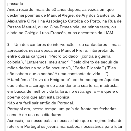
passado.
Ainda recordo, mais de 50 anos depois, as vezes em que
declamei poemas de Manuel Alegre, de Ary dos Santos ou de
Alexandre O’Neill na Associação Católica do Porto, na Rua de
Passos Manuel, ou no Cine-Ermesinde, na minha terra, ou
ainda no Colégio Luso-Francês, nuns encontros da LIAM.
3
– Um dos cantores de intervenção – ou cantautores – mais
apreciados nessa época era Manuel Freire, interpretando,
entre outras canções, “Pedro Soldado” (contra a guerra
colonial), “Lutaremos, meu amor” (“pelo direito de seguir de
mãos dadas na solidão nocturna”), “Pedra Filosofal” (“Eles
não sabem que o sonho/ é uma constante da vida …”).
E também a “Trova do Emigrante”, em homenagem àqueles
que tinham a coragem de abandonar a sua terra, madrasta,
em busca de melhor vida lá fora, no estrangeiro – e que é o
poema com que abri esta crónica.
Não era fácil sair então de Portugal.
Portugal era, nesse tempo, um país de fronteiras fechadas,
como é de uso nas ditaduras.
Acrescia, no nosso país, a necessidade que o regime tinha de
reter em Portugal os jovens mancebos, necessários para lutar