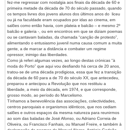
fez-me regressar com nostalgia aos finais da década de 60 e
primeira metade da década de 70 do século passado, quando
os tempos livres dos jovens alunos dos últimos anos do liceu
ou já na faculdade eram ocupados por idas ao cinema, em
salões como então havia, com plateia e balcão – e mesmo 2º
balcão e galeria -, ou em encontros em que se diziam poemas
ou se cantavam baladas, da chamada “canção de protesto”,
alimentando o entusiasmo juvenil numa causa comum a muita
gente, a de marcar a distância e combater um regime
opressor, inimigo das liberdades.
Como já referi algumas vezes, ao longo destas crónicas “à
moda do Porto” que aqui vou desfiando há cerca de 20 anos,
tratou-se de uma década prodigiosa, essa que fez a transição
da década de 60 para a de 70 do século XX, que antecedeu,
preparou e antecipou a Revolução que nos restituiu a
liberdade, a meio da década, em 1974, e que corresponde,
grosso modo, ao período do Marcelismo.
Tínhamos a benevolência das associações, colectividades,
centros paroquiais e organismos idênticos, que nos cediam
salões e outros espaços da mesma natureza para reunirmos
ao som das baladas de José Afonso, ou Adriano Correia de
Oliveira, ou Francisco Fanhais, ou Manuel Freire, e também à