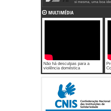
si mesma, uma boa ide
MULTIMÉDIA
Não há desculpas para a
Pr
violência doméstica
Co