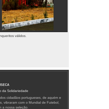
nqueritos válidos.
NSECA
 da Solidariedade
 dos cidadãos portugueses, de aquém e
as, vibraram com o Mundial de Futebol,
m a nossa seleção.