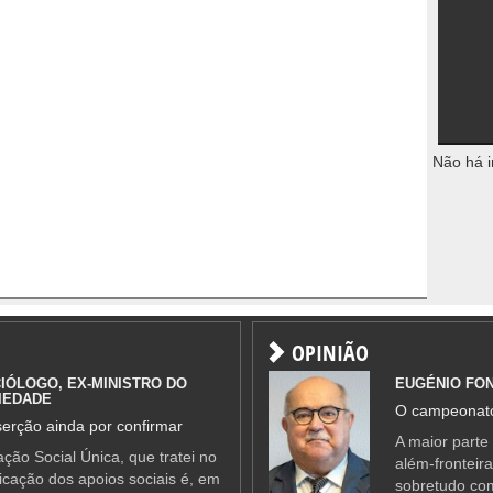
Não há i
OPINIÃO
IÓLOGO, EX-MINISTRO DO
EUGÉNIO FO
IEDADE
O campeonato
erção ainda por confirmar
A maior parte
ção Social Única, que tratei no
além-fronteir
ificação dos apoios sociais é, em
sobretudo co