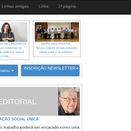
Linhas amigas.
Links.
1ª página.
O DE LANZAROTE
UNIÃO DAS IPSS DA...
er colaborar na
Novos órgãos sociais tomaram
à violência sexual
posse para o quadriénio...
contra...
6692 membros inscritos
INSCRIÇÃO NEWSLETTER
menu
EDITORIAL
AÇÃO SOCIAL ÚNICA
o trabalho poderá ser encarado como uma