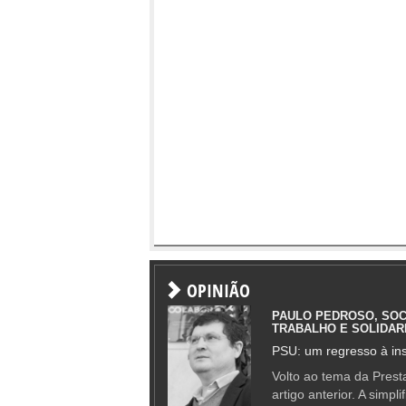
OPINIÃO
PAULO PEDROSO, SOC
TRABALHO E SOLIDAR
PSU: um regresso à ins
Volto ao tema da Presta
artigo anterior. A simpl