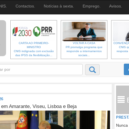
NIS.
Contactos.
Notícias à sexta.
Emprego.
Avisos.
CARTA AO PRIMEIRO-
VOLTAR A CASA
CONVENÇÃ
MINISTRO
PR promulga programa que
CNIS qu
CNIS indignada com exclusão
responde a internamentos
resposta 
das IPSS da flexibilização...
sociais...
26
 em Amarante, Viseu, Lisboa e Beja
PREST
Nunca 