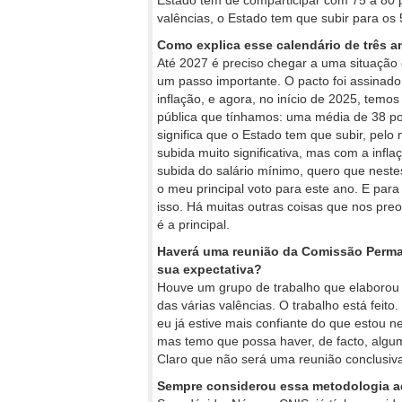
Estado tem de comparticipar com 75 a 80 p
valências, o Estado tem que subir para os 
Como explica esse calendário de três 
Até 2027 é preciso chegar a uma situação 
um passo importante. O pacto foi assinad
inflação, e agora, no início de 2025, tem
pública que tínhamos: uma média de 38 por
significa que o Estado tem que subir, pel
subida muito significativa, mas com a infla
subida do salário mínimo, quero que neste
o meu principal voto para este ano. E par
isso. Há muitas outras coisas que nos pre
é a principal.
Haverá uma reunião da Comissão Permane
sua expectativa?
Houve um grupo de trabalho que elaborou 
das várias valências. O trabalho está feito
eu já estive mais confiante do que estou
mas temo que possa haver, de facto, alguma
Claro que não será uma reunião conclusi
Sempre considerou essa metodologia a