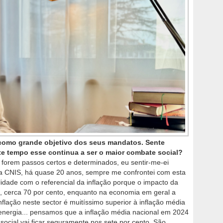
 como grande objetivo dos seus mandatos. Sente
te tempo esse continua a ser o maior combate social?
 forem passos certos e determinados, eu sentir-me-ei
da CNIS, há quase 20 anos, sempre me confrontei com esta
lidade com o referencial da inflação porque o impacto da
e, cerca 70 por cento, enquanto na economia em geral a
nflação neste sector é muitíssimo superior à inflação média
 energia... pensamos que a inflação média nacional em 2024
 social vai ficar seguramente nos sete por cento. São