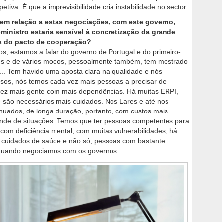
iva. É que a imprevisibilidade cria instabilidade no sector.
 em relação a estas negociações, com este governo,
-ministro estaria sensível à concretização da grande
s do pacto de cooperação?
os, estamos a falar do governo de Portugal e do primeiro-
zes e de vários modos, pessoalmente também, tem mostrado
... Tem havido uma aposta clara na qualidade e nós
osos, nós temos cada vez mais pessoas a precisar de
vez mais gente com mais dependências. Há muitas ERPI,
e são necessários mais cuidados. Nos Lares e até nos
inuados, de longa duração, portanto, com custos mais
nde de situações. Temos que ter pessoas competentes para
 com deficiência mental, com muitas vulnerabilidades; há
 cuidados de saúde e não só, pessoas com bastante
r quando negociamos com os governos.