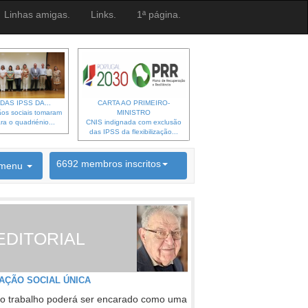
Linhas amigas.
Links.
1ª página.
DAS IPSS DA...
CARTA AO PRIMEIRO-
os sociais tomaram
MINISTRO
ra o quadriénio...
CNIS indignada com exclusão
das IPSS da flexibilização...
6692 membros inscritos
menu
INSCRIÇÃO NEWSLETTER
EDITORIAL
AÇÃO SOCIAL ÚNICA
o trabalho poderá ser encarado como uma