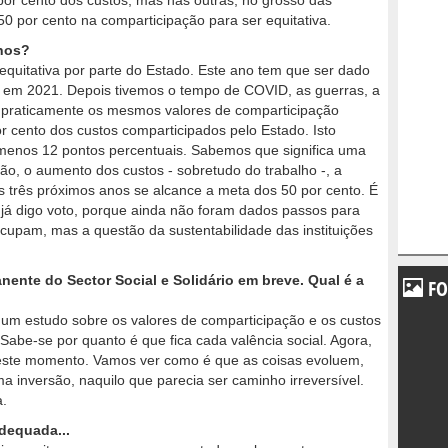
or cento dos custos, mas nas outras, no grosso das
50 por cento na comparticipação para ser equitativa.
anos?
equitativa por parte do Estado. Este ano tem que ser dado
o em 2021. Depois tivemos o tempo de COVID, as guerras, a
os praticamente os mesmos valores de comparticipação
 cento dos custos comparticipados pelo Estado. Isto
o menos 12 pontos percentuais. Sabemos que significa uma
ção, o aumento dos custos - sobretudo do trabalho -, a
s três próximos anos se alcance a meta dos 50 por cento. É
a já digo voto, porque ainda não foram dados passos para
ocupam, mas a questão da sustentabilidade das instituições
nte do Sector Social e Solidário em breve. Qual é a
FO
um estudo sobre os valores de comparticipação e os custos
. Sabe-se por quanto é que fica cada valência social. Agora,
 neste momento. Vamos ver como é que as coisas evoluem,
 inversão, naquilo que parecia ser caminho irreversível.
va.
dequada...