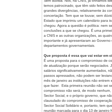
Sem dúvida. Nós, na CNIS, já tínhamos id
temos patrocinado, que têm sido feitos de
grandes divergências, relativamente às co
concertação. Tem que se louvar, sem dúvid
Estado que imprimiu um calendário para is
chegou. Agora a questão é política: nem 
conclusões a que se chegou. É uma primei
a CNIS e as outras organizações, as quatr
importante e já apresentaram ao Governo
departamentos governamentais.
Que proposta é essa que vai estar em 
É uma proposta para o compromisso de co
de atualização porque serão negociados. J
salários significativamente aumentados, nã
passos apressados, não podem ser levianos
mês de janeiro as instituições não entre
que fazer. Esta primeira reunião não sei s
compromisso não será, de modo nenhum, co
Sector Social, e o próprio governo, que nã
clausulado do compromisso de cooperação.
Sector Social Solidário e, portanto, tem q
reunião marcada para o dia 13 de janeiro 