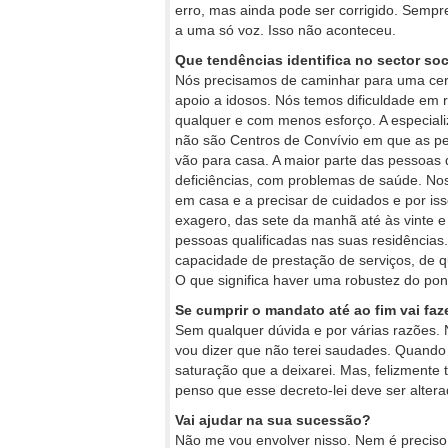
erro, mas ainda pode ser corrigido. Semp
a uma só voz. Isso não aconteceu.
Que tendências identifica no sector soci
Nós precisamos de caminhar para uma cert
apoio a idosos. Nós temos dificuldade em 
qualquer e com menos esforço. A especial
não são Centros de Convívio em que as pe
vão para casa. A maior parte das pessoa
deficiências, com problemas de saúde. No
em casa e a precisar de cuidados e por is
exagero, das sete da manhã até às vinte e 
pessoas qualificadas nas suas residências.
capacidade de prestação de serviços, de 
O que significa haver uma robustez do pont
Se cumprir o mandato até ao fim vai faz
Sem qualquer dúvida e por várias razões.
vou dizer que não terei saudades. Quando
saturação que a deixarei. Mas, felizment
penso que esse decreto-lei deve ser altera
Vai ajudar na sua sucessão?
Não me vou envolver nisso. Nem é preciso