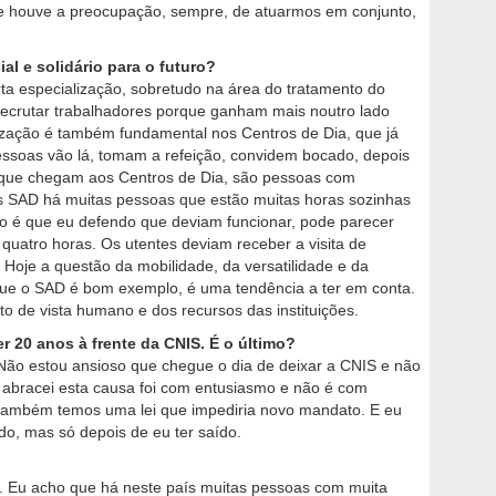
re houve a preocupação, sempre, de atuarmos em conjunto,
al e solidário para o futuro?
a especialização, sobretudo na área do tratamento do
recrutar trabalhadores porque ganham mais noutro lado
ização é também fundamental nos Centros de Dia, que já
ssoas vão lá, tomam a refeição, convidem bocado, depois
s que chegam aos Centros de Dia, são pessoas com
s SAD há muitas pessoas que estão muitas horas sozinhas
so é que eu defendo que deviam funcionar, pode parecer
quatro horas. Os utentes deviam receber a visita de
 Hoje a questão da mobilidade, da versatilidade e da
que o SAD é bom exemplo, é uma tendência a ter em conta.
o de vista humano e dos recursos das instituições.
er 20 anos à frente da CNIS. É o último?
 Não estou ansioso que chegue o dia de deixar a CNIS e não
 abracei esta causa foi com entusiasmo e não é com
e também temos uma lei que impediria novo mandato. E eu
do, mas só depois de eu ter saído.
. Eu acho que há neste país muitas pessoas com muita