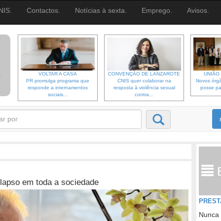
NIS.
Contactos.
Notícias à sexta.
Emprego.
Avisos.
VOLTAR A CASA
CONVENÇÃO DE LANZAROTE
UNIÃO 
PR promulga programa que
CNIS quer colaborar na
Novos órgã
responde a internamentos
resposta à violência sexual
posse pa
sociais...
contra...
olapso em toda a sociedade
PREST
Nunca 