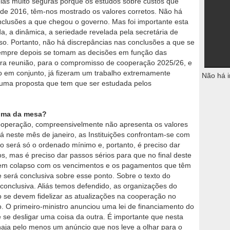
eias muito seguras porque os estudos sobre custos que
sde 2016, têm-nos mostrado os valores corretos. Não há
nclusões a que chegou o governo. Mas foi importante esta
a, a dinâmica, a seriedade revelada pela secretária de
so. Portanto, não há discrepâncias nas conclusões a que se
sempre depois se tomam as decisões em função das
ra reunião, para o compromisso de cooperação 2025/26, e
o em conjunto, já fizeram um trabalho extremamente
Não há i
 uma proposta que tem que ser estudada pelos
cima da mesa?
operação, compreensivelmente não apresenta os valores
á neste mês de janeiro, as Instituições confrontam-se com
o será só o ordenado mínimo e, portanto, é preciso dar
, mas é preciso dar passos sérios para que no final deste
m em colapso com os vencimentos e os pagamentos que têm
e será conclusiva sobre esse ponto. Sobre o texto do
nclusiva. Aliás temos defendido, as organizações do
o se devem fidelizar as atualizações na cooperação no
 O primeiro-ministro anunciou uma lei de financiamento do
ue se desligar uma coisa da outra. É importante que nesta
haja pelo menos um anúncio que nos leve a olhar para o