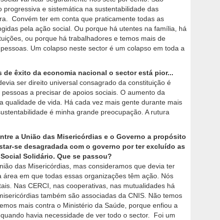
progressiva e sistemática na sustentabilidade das
ura. Convém ter em conta que praticamente todas as
ngidas pela ação social. Ou porque há utentes na família, há
ituições, ou porque há trabalhadores e temos mais de
e pessoas. Um colapso neste sector é um colapso em toda a
de êxito da economia nacional o sector está pior...
via ser direito universal consagrado da constituição é
 pessoas a precisar de apoios sociais. O aumento da
a qualidade de vida. Há cada vez mais gente durante mais
 sustentabilidade é minha grande preocupação. A rutura
tre a União das Misericórdias e o Governo a propósito
star-se desagradada com o governo por ter excluído as
Social Solidário. Que se passou?
ião das Misericórdias, mas consideramos que devia ter
uma área em que todas essas organizações têm ação. Nós
ais. Nas CERCI, nas cooperativas, nas mutualidades há
 misericórdias também são associadas da CNIS. Não temos
remos mais contra o Ministério da Saúde, porque enfiou a
 quando havia necessidade de ver todo o sector. Foi um