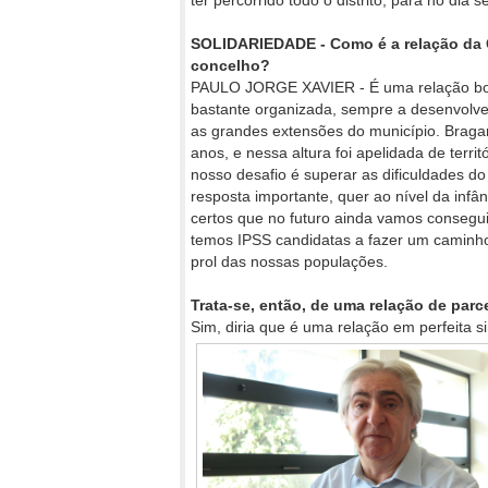
ter percorrido todo o distrito, para no dia 
SOLIDARIEDADE - Como é a relação da 
concelho?
PAULO JORGE XAVIER - É uma relação boa.
bastante organizada, sempre a desenvolve
as grandes extensões do município. Brag
anos, e nessa altura foi apelidada de territ
nosso desafio é superar as dificuldades d
resposta importante, quer ao nível da infâ
certos que no futuro ainda vamos consegu
temos IPSS candidatas a fazer um caminho
prol das nossas populações.
Trata-se, então, de uma relação de parc
Sim, diria que é uma relação em perfeita 