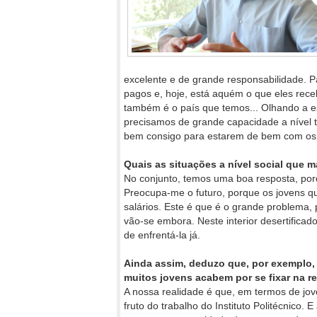
excelente e de grande responsabilidade. 
pagos e, hoje, está aquém o que eles rece
também é o país que temos... Olhando a es
precisamos de grande capacidade a nível té
bem consigo para estarem de bem com os 
Quais as situações a nível social que
No conjunto, temos uma boa resposta, por
Preocupa-me o futuro, porque os jovens q
salários. Este é que é o grande problema
vão-se embora. Neste interior desertificad
de enfrentá-la já.
Ainda assim, deduzo que, por exemplo, à
muitos jovens acabem por se fixar na r
A nossa realidade é que, em termos de jo
fruto do trabalho do Instituto Politécnico.