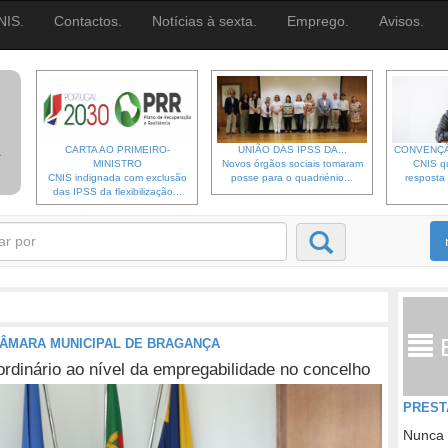
NIS.
Contactos.
Notícias à sexta.
Emprego.
Avisos.
CARTA AO PRIMEIRO-
UNIÃO DAS IPSS DA...
CONVENÇÃ
MINISTRO
Novos órgãos sociais tomaram
CNIS qu
CNIS indignada com exclusão
posse para o quadriénio...
resposta 
das IPSS da flexibilização...
CÂMARA MUNICIPAL DE BRAGANÇA
ordinário ao nível da empregabilidade no concelho
PREST
Nunca 