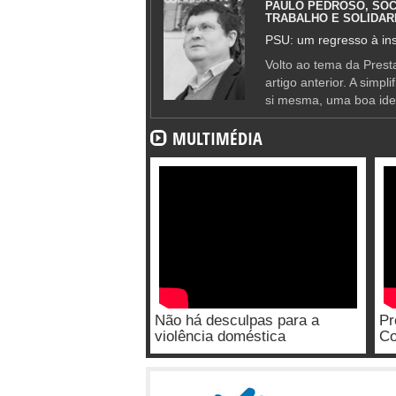
PAULO PEDROSO, SOC
TRABALHO E SOLIDAR
PSU: um regresso à ins
Volto ao tema da Presta
artigo anterior. A simpl
si mesma, uma boa ide
MULTIMÉDIA
Não há desculpas para a
Pr
violência doméstica
Co