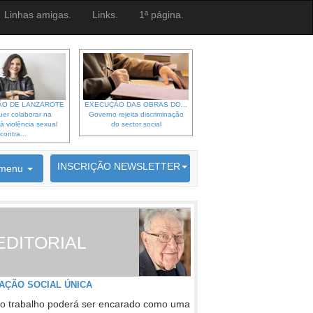
Linhas amigas.
Links.
1ª página.
O DE LANZAROTE
EXECUÇÃO DAS OBRAS DO...
er colaborar na
Governo rejeita discriminação
à violência sexual
do sector social
contra...
6692 membros inscritos
INSCRIÇÃO NEWSLETTER
menu
EDITORIAL
AÇÃO SOCIAL ÚNICA
o trabalho poderá ser encarado como uma