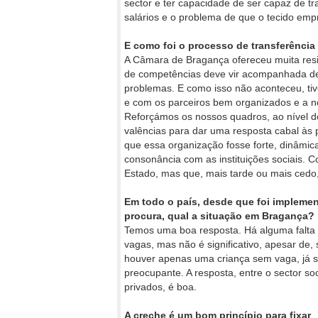
sector e ter capacidade de ser capaz de tr
salários e o problema de que o tecido emp
E como foi o processo de transferência
A Câmara de Bragança ofereceu muita resis
de competências deve vir acompanhada de
problemas. E como isso não aconteceu, tive
e com os parceiros bem organizados e a n
Reforçámos os nossos quadros, ao nível d
valências para dar uma resposta cabal às p
que essa organização fosse forte, dinâmic
consonância com as instituições sociais. 
Estado, mas que, mais tarde ou mais cedo,
Em todo o país, desde que foi implemen
procura, qual a situação em
Bragança?
Temos uma boa resposta. Há alguma falta
vagas, mas não é significativo, apesar de, 
houver apenas uma criança sem vaga, já s
preocupante. A resposta, entre o sector soc
privados, é boa.
A creche é um bom princípio para fixar