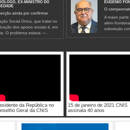
IÓLOGO, EX-MINISTRO DO
EUGÉNIO FO
IEDADE
O campeonato
erção ainda por confirmar
A maior parte
ção Social Única, que tratei no
além-fronteir
ificação dos apoios sociais é, em
sobretudo co
ia. O problema estava —...
esidente da República no
15 de janeiro de 2021 CNIS
nselho Geral da CNIS
assinala 40 anos