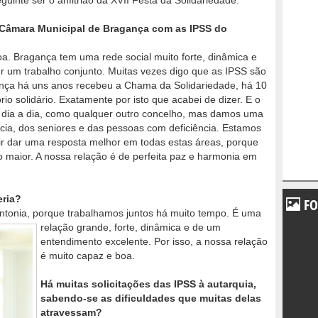
seguinte ser o anfitrião da XVII Festa da Solidariedade.
Câmara Municipal de Bragança com as IPSS do
 Bragança tem uma rede social muito forte, dinâmica e
r um trabalho conjunto. Muitas vezes digo que as IPSS são
ança há uns anos recebeu a Chama da Solidariedade, há 10
ório solidário. Exatamente por isto que acabei de dizer. E o
o dia a dia, como qualquer outro concelho, mas damos uma
ncia, dos seniores e das pessoas com deficiência. Estamos
ir dar uma resposta melhor em todas estas áreas, porque
 maior. A nossa relação é de perfeita paz e harmonia em
eria?
FO
sintonia, porque trabalhamos juntos há muito tempo. É uma
relação grande, forte, dinâmica e
de um
entendimento excelente. Por isso, a nossa relação
é muito capaz e boa.
Há muitas solicitações das IPSS à autarquia,
sabendo-se as dificuldades que muitas delas
atravessam?