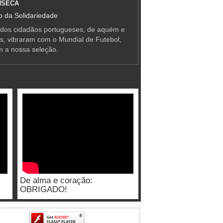
NSECA
 da Solidariedade
 dos cidadãos portugueses, de aquém e
as, vibraram com o Mundial de Futebol,
m a nossa seleção.
De alma e coração:
OBRIGADO!