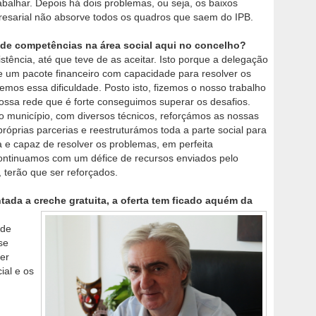
abalhar. Depois há dois problemas, ou seja, os baixos
resarial não absorve todos os quadros que saem do IPB.
 de competências na área social aqui no concelho?
tência, até que teve de as aceitar. Isto porque a delegação
 um pacote financeiro com capacidade para resolver os
mos essa dificuldade. Posto isto, fizemos o nosso trabalho
ossa rede que é forte conseguimos superar os desafios.
o município, com diversos técnicos, reforçámos as nossas
róprias parcerias e reestruturámos toda a parte social para
a e capaz de resolver os problemas, em perfeita
Continuamos com um défice de recursos enviados pelo
 terão que ser reforçados.
tada a creche gratuita, a oferta tem ficado aquém da
 de
se
er
ial e os