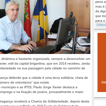
pena a
mas é 
da dig
que to
para o.
Editori
e, dinâmica e bastante organizada, sempre a desenvolver um
vier, edil da capital brigantina, que em 2014 recebeu, ainda
lidariedade na sua passagem pela cidade no caminho de
nça defende que a cidade é uma terra solidária, cheia de
número de voluntários” que existe.
o município e as IPSS, Paulo Jorge Xavier destaca a
e emprego e na fixação de jovens, provavelmente o maior
 Bragança receberá a Chama da Solidariedade, depois desta