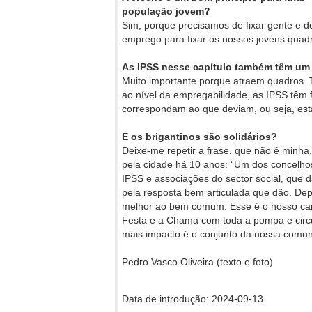
população jovem?
Sim, porque precisamos de fixar gente e de
emprego para fixar os nossos jovens quad
As IPSS nesse capítulo também têm um
Muito importante porque atraem quadros. T
ao nível da empregabilidade, as IPSS têm f
correspondam ao que deviam, ou seja, es
E os brigantinos são solidários?
Deixe-me repetir a frase, que não é minh
pela cidade há 10 anos: “Um dos concelhos
IPSS e associações do sector social, que
pela resposta bem articulada que dão. Dep
melhor ao bem comum. Esse é o nosso cari
Festa e a Chama com toda a pompa e circun
mais impacto é o conjunto da nossa comun
Pedro Vasco Oliveira (texto e foto)
Data de introdução: 2024-09-13