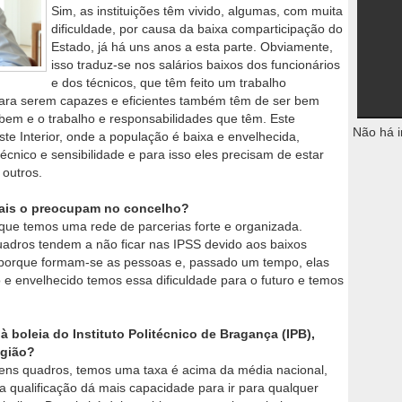
Sim, as instituições têm vivido, algumas, com muita
dificuldade, por causa da baixa comparticipação do
Estado, já há uns anos a esta parte. Obviamente,
isso traduz-se nos salários baixos dos funcionários
e dos técnicos, que têm feito um trabalho
Para serem capazes e eficientes também têm de ser bem
bem e o trabalho e responsabilidades que têm. Este
Não há i
te Interior, onde a população é baixa e envelhecida,
cnico e sensibilidade e para isso eles precisam de estar
outros.
 mais o preocupam no concelho?
que temos uma rede de parcerias forte e organizada.
uadros tendem a não ficar nas IPSS devido aos baixos
, porque formam-se as pessoas e, passado um tempo, elas
o e envelhecido temos essa dificuldade para o futuro e temos
 boleia do Instituto Politécnico de Bragança (IPB),
egião?
vens quadros, temos uma taxa é acima da média nacional,
 E a qualificação dá mais capacidade para ir para qualquer