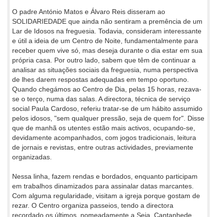
O padre António Matos e Álvaro Reis disseram ao
SOLIDARIEDADE que ainda não sentiram a premência de um
Lar de Idosos na freguesia. Todavia, consideram interessante
e útil a ideia de um Centro de Noite, fundamentalmente para
receber quem vive só, mas deseja durante o dia estar em sua
própria casa. Por outro lado, sabem que têm de continuar a
analisar as situações sociais da freguesia, numa perspectiva
de lhes darem respostas adequadas em tempo oportuno.
Quando chegámos ao Centro de Dia, pelas 15 horas, rezava-
se o terço, numa das salas. A directora, técnica de serviço
social Paula Cardoso, referiu tratar-se de um hábito assumido
pelos idosos, "sem qualquer pressão, seja de quem for". Disse
que de manhã os utentes estão mais activos, ocupando-se,
devidamente acompanhados, com jogos tradicionais, leitura
de jornais e revistas, entre outras actividades, previamente
organizadas.
Nessa linha, fazem rendas e bordados, enquanto participam
em trabalhos dinamizados para assinalar datas marcantes.
Com alguma regularidade, visitam a igreja porque gostam de
rezar. O Centro organiza passeios, tendo a directora
recordado os últimos, nomeadamente a Seia, Cantanhede,