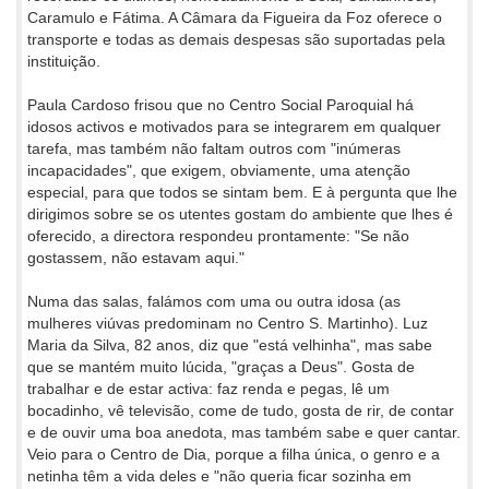
Caramulo e Fátima. A Câmara da Figueira da Foz oferece o
transporte e todas as demais despesas são suportadas pela
instituição.
Paula Cardoso frisou que no Centro Social Paroquial há
idosos activos e motivados para se integrarem em qualquer
tarefa, mas também não faltam outros com "inúmeras
incapacidades", que exigem, obviamente, uma atenção
especial, para que todos se sintam bem. E à pergunta que lhe
dirigimos sobre se os utentes gostam do ambiente que lhes é
oferecido, a directora respondeu prontamente: "Se não
gostassem, não estavam aqui."
Numa das salas, falámos com uma ou outra idosa (as
mulheres viúvas predominam no Centro S. Martinho). Luz
Maria da Silva, 82 anos, diz que "está velhinha", mas sabe
que se mantém muito lúcida, "graças a Deus". Gosta de
trabalhar e de estar activa: faz renda e pegas, lê um
bocadinho, vê televisão, come de tudo, gosta de rir, de contar
e de ouvir uma boa anedota, mas também sabe e quer cantar.
Veio para o Centro de Dia, porque a filha única, o genro e a
netinha têm a vida deles e "não queria ficar sozinha em