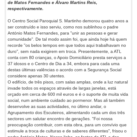
de Matos Fernandes e Álvaro Martins Reis,
respectivamente.
O Centro Social Paroquial S. Martinho demorou quatro anos a
ser construído e isso serviu, como nos sublinhou o padre
António Matos Fernandes, para "unir as pessoas e gerar
comunidade". De tal modo assim foi, que ainda hoje há quem
recorde "os belos tempos em que todos aqui trabalhavam no
duro", sem nada exigirem em troca. Presentemente, a ATL
conta com 80 crianças, o Apoio Domiciliário presta serviços a
37 idosos e o Centro de Dia a 34, embora para cada uma
destas últimas valências o acordo com a Segurança Social
considere apenas 30 utentes.
O edifício, de três pisos, com salas amplas, onde a luz natural
invade todos os espaços através de largas janelas, está
orçado em cerca de 600 mil euros e é o suporte de muita vida
social, num ambiente cuidado ao pormenor. Mas ali também
desenvolve as suas actividades, no último andar, o
Agrupamento dos Escuteiros, alimentando cada um dos três
sectores um salutar encontro de gerações. "Foi nossa
preocupação contribuir, com esta obra, para um convívio que
estimule a troca de culturas e de saberes diferentes", frisou o
padre António Matos. Nessa linha, as festas do ATL e dos