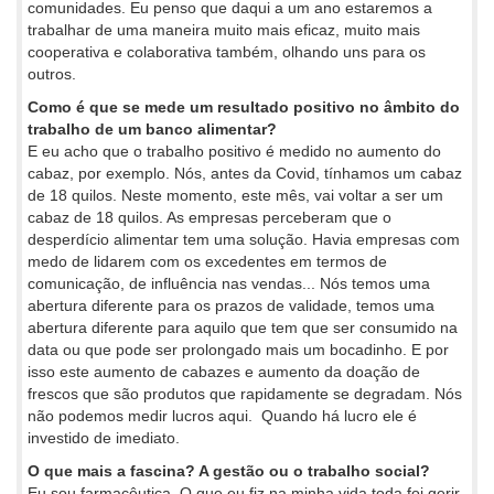
comunidades. Eu penso que daqui a um ano estaremos a
trabalhar de uma maneira muito mais eficaz, muito mais
cooperativa e colaborativa também, olhando uns para os
outros.
Como é que se mede um resultado positivo no âmbito do
trabalho de um banco alimentar?
E eu acho que o trabalho positivo é medido no aumento do
cabaz, por exemplo. Nós, antes da Covid, tínhamos um cabaz
de 18 quilos. Neste momento, este mês, vai voltar a ser um
cabaz de 18 quilos. As empresas perceberam que o
desperdício alimentar tem uma solução. Havia empresas com
medo de lidarem com os excedentes em termos de
comunicação, de influência nas vendas... Nós temos uma
abertura diferente para os prazos de validade, temos uma
abertura diferente para aquilo que tem que ser consumido na
data ou que pode ser prolongado mais um bocadinho. E por
isso este aumento de cabazes e aumento da doação de
frescos que são produtos que rapidamente se degradam. Nós
não podemos medir lucros aqui. Quando há lucro ele é
investido de imediato.
O que mais a fascina? A gestão ou o trabalho social?
Eu sou farmacêutica. O que eu fiz na minha vida toda foi gerir