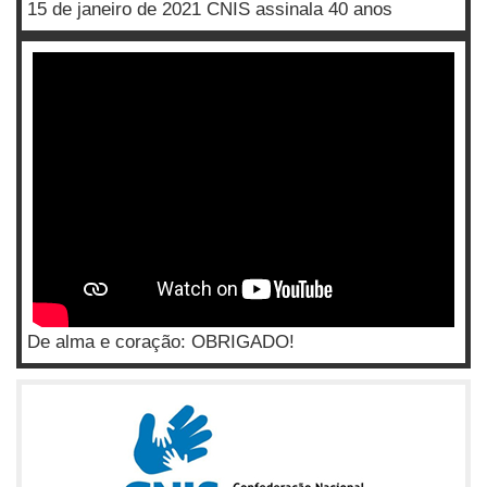
15 de janeiro de 2021 CNIS assinala 40 anos
De alma e coração: OBRIGADO!