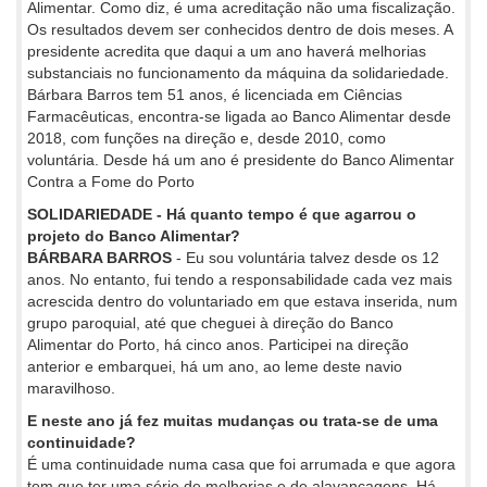
Alimentar. Como diz, é uma acreditação não uma fiscalização.
Os resultados devem ser conhecidos dentro de dois meses. A
presidente acredita que daqui a um ano haverá melhorias
substanciais no funcionamento da máquina da solidariedade.
Bárbara Barros tem 51 anos, é licenciada em Ciências
Farmacêuticas, encontra-se ligada ao Banco Alimentar desde
2018, com funções na direção e, desde 2010, como
voluntária. Desde há um ano é presidente do Banco Alimentar
Contra a Fome do Porto
SOLIDARIEDADE - Há quanto tempo é que agarrou o
projeto do Banco Alimentar?
BÁRBARA BARROS
- Eu sou voluntária talvez desde os 12
anos. No entanto, fui tendo a responsabilidade cada vez mais
acrescida dentro do voluntariado em que estava inserida, num
grupo paroquial, até que cheguei à direção do Banco
Alimentar do Porto, há cinco anos. Participei na direção
anterior e embarquei, há um ano, ao leme deste navio
maravilhoso.
E neste ano já fez muitas mudanças ou trata-se de uma
continuidade?
É uma continuidade numa casa que foi arrumada e que agora
tem que ter uma série de melhorias e de alavancagens. Há