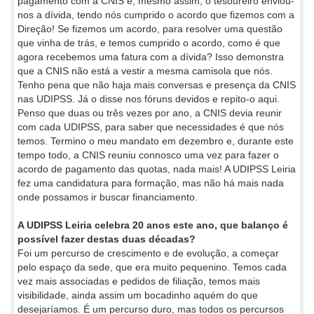
pagamento com a CNIS e, mesmo assim, o tesoureiro enviou-
nos a dívida, tendo nós cumprido o acordo que fizemos com a
Direção! Se fizemos um acordo, para resolver uma questão
que vinha de trás, e temos cumprido o acordo, como é que
agora recebemos uma fatura com a dívida? Isso demonstra
que a CNIS não está a vestir a mesma camisola que nós.
Tenho pena que não haja mais conversas e presença da CNIS
nas UDIPSS. Já o disse nos fóruns devidos e repito-o aqui.
Penso que duas ou três vezes por ano, a CNIS devia reunir
com cada UDIPSS, para saber que necessidades é que nós
temos. Termino o meu mandato em dezembro e, durante este
tempo todo, a CNIS reuniu connosco uma vez para fazer o
acordo de pagamento das quotas, nada mais! A UDIPSS Leiria
fez uma candidatura para formação, mas não há mais nada
onde possamos ir buscar financiamento.
A UDIPSS Leiria celebra 20 anos este ano, que balanço é
possível fazer destas duas décadas?
Foi um percurso de crescimento e de evolução, a começar
pelo espaço da sede, que era muito pequenino. Temos cada
vez mais associadas e pedidos de filiação, temos mais
visibilidade, ainda assim um bocadinho aquém do que
desejaríamos. É um percurso duro, mas todos os percursos