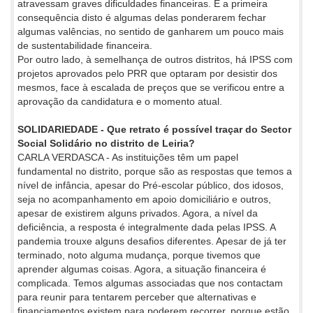
atravessam graves dificuldades financeiras. E a primeira
consequência disto é algumas delas ponderarem fechar
algumas valências, no sentido de ganharem um pouco mais
de sustentabilidade financeira.
Por outro lado, à semelhança de outros distritos, há IPSS com
projetos aprovados pelo PRR que optaram por desistir dos
mesmos, face à escalada de preços que se verificou entre a
aprovação da candidatura e o momento atual.
SOLIDARIEDADE - Que retrato é possível traçar do Sector
Social Solidário no distrito de Leiria?
CARLA VERDASCA - As instituições têm um papel
fundamental no distrito, porque são as respostas que temos a
nível de infância, apesar do Pré-escolar público, dos idosos,
seja no acompanhamento em apoio domiciliário e outros,
apesar de existirem alguns privados. Agora, a nível da
deficiência, a resposta é integralmente dada pelas IPSS. A
pandemia trouxe alguns desafios diferentes. Apesar de já ter
terminado, noto alguma mudança, porque tivemos que
aprender algumas coisas. Agora, a situação financeira é
complicada. Temos algumas associadas que nos contactam
para reunir para tentarem perceber que alternativas e
financiamentos existem para poderem recorrer, porque estão