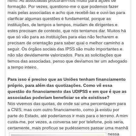
ritmo. As associadas procuram-nos muito para ações de
formação. Por vezes, questiono-me o que podemos fazer
mais pelas associadas e acho que recebê-las e ouvi-las para
clarificar algumas questões é fundamental, porque as
instituições, de tempos a tempos, mudam de dirigentes e
estes precisam de contexto, que nós tentamos dar. Muitos há
que só vão para as instituições para elas não fecharem e
precisam de orientação para saber qual o melhor caminho a
seguir. Os órgãos sociais das IPSS são muito importantes e
não são devidamente valorizados. Para as solicitações que
temos das associadas, penso que devíamos ter um advogado
a tempo inteiro.
Para isso é preciso que as Uniões tenham financiamento
próprio, para além das quotizações. Como vê essa
questão do financiamento das UDIPSS e em que é que as
associadas poderiam beneficiar se ele existisse?
Nós vivemos das quotas, de onde sai uma percentagem para
a CNIS, mas com outro financiamento, como já existiu por
parte do Estado, até poderíamos ir mais para o terreno. A mim
custa-me, por vezes, a conversa ser por telefone, pois seria,
certamente, mais profícuo se
pudéssemos passar uma manhã
nessa