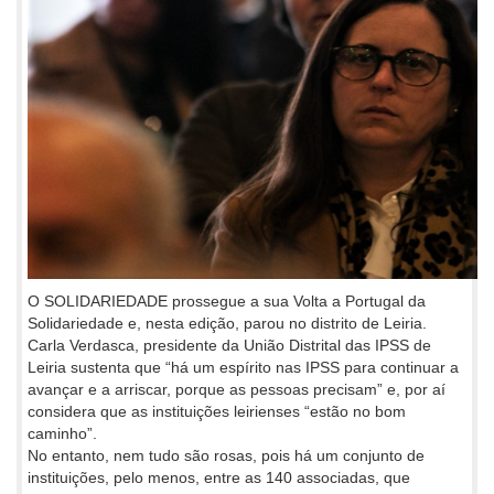
O SOLIDARIEDADE prossegue a sua Volta a Portugal da
Solidariedade e, nesta edição, parou no distrito de Leiria.
Carla Verdasca, presidente da União Distrital das IPSS de
Leiria sustenta que “há um espírito nas IPSS para continuar a
avançar e a arriscar, porque as pessoas precisam” e, por aí
considera que as instituições leirienses “estão no bom
caminho”.
No entanto, nem tudo são rosas, pois há um conjunto de
instituições, pelo menos, entre as 140 associadas, que