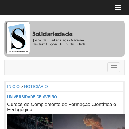
Toggl
naviga
Toggle
navigati
INÍCIO
>
NOTICIÁRIO
UNIVERSIDADE DE AVEIRO
Cursos de Complemento de Formação Científica e
Pedagógica