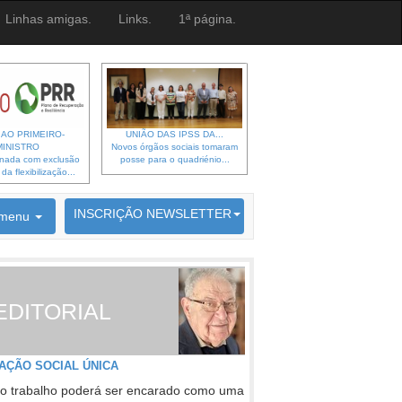
Linhas amigas.
Links.
1ª página.
 AO PRIMEIRO-
UNIÃO DAS IPSS DA...
MINISTRO
Novos órgãos sociais tomaram
gnada com exclusão
posse para o quadriénio...
a flexibilização...
6692 membros inscritos
INSCRIÇÃO NEWSLETTER
menu
EDITORIAL
AÇÃO SOCIAL ÚNICA
o trabalho poderá ser encarado como uma