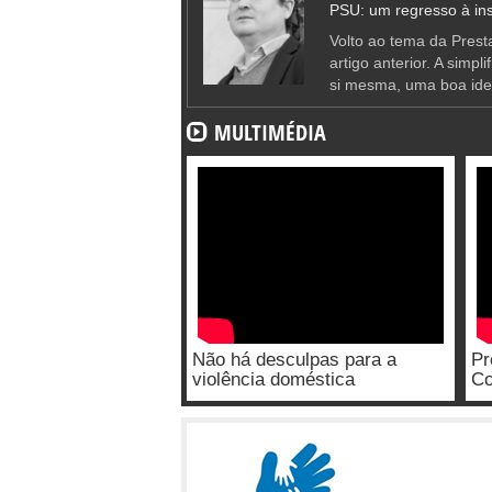
PSU: um regresso à ins
Volto ao tema da Presta
artigo anterior. A simpl
si mesma, uma boa ide
MULTIMÉDIA
Não há desculpas para a
Pr
violência doméstica
Co