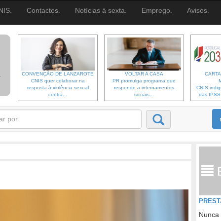
NIS.
Contactos.
Notícias à sexta.
Emprego.
Avisos.
CONVENÇÃO DE LANZAROTE
VOLTAR A CASA
CARTA
CNIS quer colaborar na
PR promulga programa que
resposta à violência sexual
responde a internamentos
CNIS indi
contra...
sociais...
das IPSS d
PREST
Nunca 