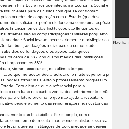
ções sem Fins Lucrativos que integram a Economia Social e
te insuficientes para os custos com que se confrontam.
 pelos acordos de cooperação com o Estado (que deve
 claramente insuficiente, porém ele funciona como uma espécie
tros financiamentos das Instituições são flutuantes ou
insuficientes são as comparticipações familiares porquanto
olidariedade Social leva-as necessariamente a privilegiar os
Não há i
 são, também, as doações individuais da comunidade
s subsídios de fundações e os apoios autárquicos.
nda os cerca de 38% dos custos médios das Instituições
ão ultrapassam os 33%...
tidas, vieram associar-se, nos últimos tempos,
lação que, no Sector Social Solidário, é muito superior à já
. Tal poderá tornar mais lento o processamento progressivo
 Estado. Para além de que o referencial para a
elecido com base nos custos verificados anteriormente e não
dos para o futuro próximo, o que não ajuda a respeitar o
ificativo peso e aumento das remunerações nos custos das
nanciamento das Instituições. Por exemplo, com o
res como fonte de receita; mas, sendo realistas, essa via
 e levar a que as Instituições de Solidariedade se desviem