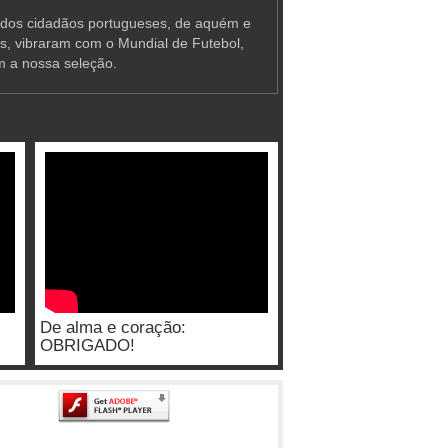
 dos cidadãos portugueses, de aquém e
as, vibraram com o Mundial de Futebol,
m a nossa seleção.
De alma e coração:
OBRIGADO!