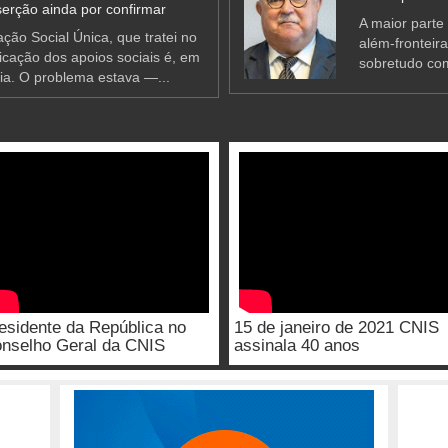
erção ainda por confirmar
A maior parte
ção Social Única, que tratei no
além-fronteir
ificação dos apoios sociais é, em
sobretudo co
ia. O problema estava —...
esidente da República no
15 de janeiro de 2021 CNIS
nselho Geral da CNIS
assinala 40 anos