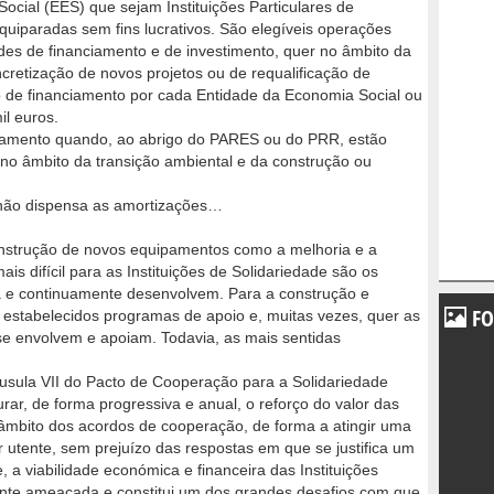
cial (EES) que sejam Instituições Particulares de
quiparadas sem fins lucrativos. São elegíveis operações
des de financiamento e de investimento, quer no âmbito da
cretização de novos projetos ou de requalificação de
 de financiamento por cada Entidade da Economia Social ou
l euros.
ciamento quando, ao abrigo do PARES ou do PRR, estão
no âmbito da transição ambiental e da construção ou
o não dispensa as amortizações…
onstrução de novos equipamentos como a melhoria e a
is difícil para as Instituições de Solidariedade são os
ia e continuamente desenvolvem. Para a construção e
FO
 estabelecidos programas de apoio e, muitas vezes, quer as
se envolvem e apoiam. Todavia, as mais sentidas
usula VII do Pacto de Cooperação para a Solidariedade
ar, de forma progressiva e anual, o reforço do valor das
 âmbito dos acordos de cooperação, de forma a atingir uma
r utente, sem prejuízo das respostas em que se justifica um
 a viabilidade económica e financeira das Instituições
mente ameaçada e constitui um dos grandes desafios com que