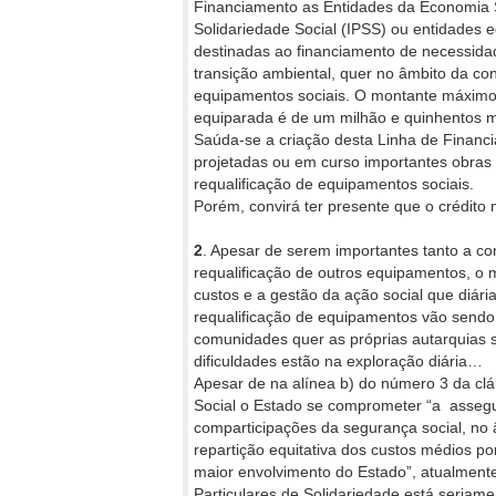
Financiamento as Entidades da Economia So
Solidariedade Social (IPSS) ou entidades e
destinadas ao financiamento de necessida
transição ambiental, quer no âmbito da con
equipamentos sociais. O montante máximo
equiparada é de um milhão e quinhentos mi
Saúda-se a criação desta Linha de Finan
projetadas ou em curso importantes obras 
requalificação de equipamentos sociais.
Porém, convirá ter presente que o crédit
2
. Apesar de serem importantes tanto a c
requalificação de outros equipamentos, o ma
custos e a gestão da ação social que diár
requalificação de equipamentos vão sendo
comunidades quer as próprias autarquias 
dificuldades estão na exploração diária…
Apesar de na alínea b) do número 3 da clá
Social o Estado se comprometer “a assegur
comparticipações da segurança social, no
repartição equitativa dos custos médios po
maior envolvimento do Estado”, atualmente,
Particulares de Solidariedade está seria