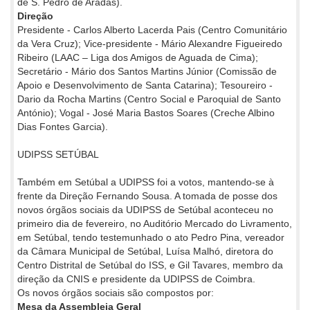
de S. Pedro de Aradas).
Direção
Presidente - Carlos Alberto Lacerda Pais (Centro Comunitário
da Vera Cruz); Vice-presidente - Mário Alexandre Figueiredo
Ribeiro (LAAC – Liga dos Amigos de Aguada de Cima);
Secretário - Mário dos Santos Martins Júnior (Comissão de
Apoio e Desenvolvimento de Santa Catarina); Tesoureiro -
Dario da Rocha Martins (Centro Social e Paroquial de Santo
António); Vogal - José Maria Bastos Soares (Creche Albino
Dias Fontes Garcia).
UDIPSS SETÚBAL
Também em Setúbal a UDIPSS foi a votos, mantendo-se à
frente da Direção Fernando Sousa. A tomada de posse dos
novos órgãos sociais da UDIPSS de Setúbal aconteceu no
primeiro dia de fevereiro, no Auditório Mercado do Livramento,
em Setúbal, tendo testemunhado o ato Pedro Pina, vereador
da Câmara Municipal de Setúbal, Luísa Malhó, diretora do
Centro Distrital de Setúbal do ISS, e Gil Tavares, membro da
direção da CNIS e presidente da UDIPSS de Coimbra.
Os novos órgãos sociais são compostos por:
Mesa da Assembleia Geral