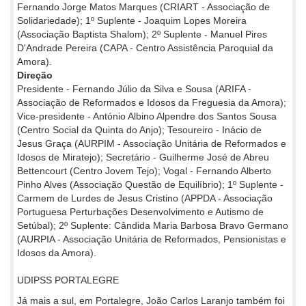
Fernando Jorge Matos Marques (CRIART - Associação de
Solidariedade); 1º Suplente - Joaquim Lopes Moreira
(Associação Baptista Shalom); 2º Suplente - Manuel Pires
D'Andrade Pereira (CAPA - Centro Assistência Paroquial da
Amora).
Direção
Presidente - Fernando Júlio da Silva e Sousa (ARIFA -
Associação de Reformados e Idosos da Freguesia da Amora);
Vice-presidente - António Albino Alpendre dos Santos Sousa
(Centro Social da Quinta do Anjo); Tesoureiro - Inácio de
Jesus Graça (AURPIM - Associação Unitária de Reformados e
Idosos de Miratejo); Secretário - Guilherme José de Abreu
Bettencourt (Centro Jovem Tejo); Vogal - Fernando Alberto
Pinho Alves (Associação Questão de Equilíbrio); 1º Suplente -
Carmem de Lurdes de Jesus Cristino (APPDA - Associação
Portuguesa Perturbações Desenvolvimento e Autismo de
Setúbal); 2º Suplente: Cândida Maria Barbosa Bravo Germano
(AURPIA - Associação Unitária de Reformados, Pensionistas e
Idosos da Amora).
UDIPSS PORTALEGRE
Já mais a sul, em Portalegre, João Carlos Laranjo também foi