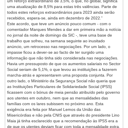
um reforço extraordinário de 3,5%, o que, no global, significa
uma atualização de 8,5% para estas três valências. Parte de
todos estes reforços extraordinários para 2023 ainda serão
recebidos, espera-se, ainda em dezembro de 2022.”
Este acordo, que teve um anúncio pouco comum - com o
comentador Marques Mendes a dar em primeira mão a notícia
no jornal da noite de domingo da SIC -, teve uma base de
trabalho que sofreu, na semana seguinte ao inusitado
anúncio, um retrocesso nas negociações. Por um lado, o
impasse ficou a dever-se ao facto de ter surgido uma
informação que não tinha sido considerada nas negociações.
Havia um pressuposto de que os aumentos salariais no Sector
Social seriam de 5,1%, o que levou as instituições a fazerem
marcha-atrás e apresentarem uma proposta conjunta. Por
outro lado, o Ministério da Segurança Social não queria que
as Instituições Particulares de Solidariedade Social (IPSS)
ficassem com o bónus de meia pensão atribuído pelo governo
aos utentes em outubro, nem que as mensalidades das
famílias com os lares subissem no próximo ano. Esta
exigência era feita por Manuel Lemos da União das
Misericórdias e não pela CNIS que através do presidente Lino
Maia já tinha esclarecido que a recomendação às IPSS era a
de que os utentes deviam ficar com toda a mensalidade extra.