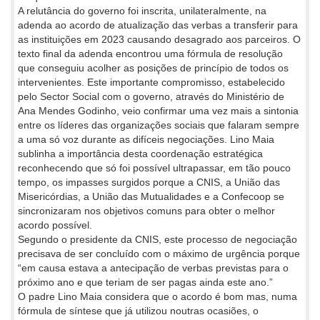
A relutância do governo foi inscrita, unilateralmente, na
adenda ao acordo de atualização das verbas a transferir para
as instituições em 2023 causando desagrado aos parceiros. O
texto final da adenda encontrou uma fórmula de resolução
que conseguiu acolher as posições de princípio de todos os
intervenientes. Este importante compromisso, estabelecido
pelo Sector Social com o governo, através do Ministério de
Ana Mendes Godinho, veio confirmar uma vez mais a sintonia
entre os líderes das organizações sociais que falaram sempre
a uma só voz durante as difíceis negociações. Lino Maia
sublinha a importância desta coordenação estratégica
reconhecendo que só foi possível ultrapassar, em tão pouco
tempo, os impasses surgidos porque a CNIS, a União das
Misericórdias, a União das Mutualidades e a Confecoop se
sincronizaram nos objetivos comuns para obter o melhor
acordo possível.
Segundo o presidente da CNIS, este processo de negociação
precisava de ser concluído com o máximo de urgência porque
“em causa estava a antecipação de verbas previstas para o
próximo ano e que teriam de ser pagas ainda este ano.”
O padre Lino Maia considera que o acordo é bom mas, numa
fórmula de síntese que já utilizou noutras ocasiões, o