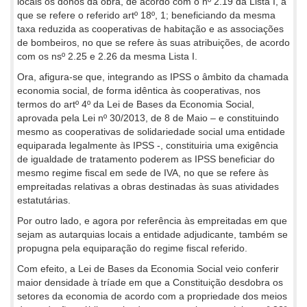
locais os donos da obra, de acordo com o nº 2.19 da Lista I, a
que se refere o referido artº 18º, 1; beneficiando da mesma
taxa reduzida as cooperativas de habitação e as associações
de bombeiros, no que se refere às suas atribuições, de acordo
com os nsº 2.25 e 2.26 da mesma Lista I.
Ora, afigura-se que, integrando as IPSS o âmbito da chamada
economia social, de forma idêntica às cooperativas, nos
termos do artº 4º da Lei de Bases da Economia Social,
aprovada pela Lei nº 30/2013, de 8 de Maio – e constituindo
mesmo as cooperativas de solidariedade social uma entidade
equiparada legalmente às IPSS -, constituiria uma exigência
de igualdade de tratamento poderem as IPSS beneficiar do
mesmo regime fiscal em sede de IVA, no que se refere às
empreitadas relativas a obras destinadas às suas atividades
estatutárias.
Por outro lado, e agora por referência às empreitadas em que
sejam as autarquias locais a entidade adjudicante, também se
propugna pela equiparação do regime fiscal referido.
Com efeito, a Lei de Bases da Economia Social veio conferir
maior densidade à tríade em que a Constituição desdobra os
setores da economia de acordo com a propriedade dos meios