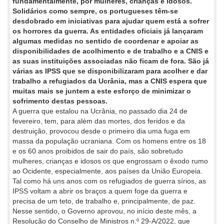
fundamentalmente, por mulheres, crianças e idosos.
Solidários como sempre, os portugueses têm-se
desdobrado em iniciativas para ajudar quem está a sofrer
os horrores da guerra. As entidades oficiais já lançaram
algumas medidas no sentido de coordenar e apoiar as
disponibilidades de acolhimento e de trabalho e a CNIS e
as suas instituições associadas não ficam de fora. São já
várias as IPSS que se disponibilizaram para acolher e dar
trabalho a refugiados da Ucrânia, mas a CNIS espera que
muitas mais se juntem a este esforço de minimizar o
sofrimento destas pessoas.
A guerra que estalou na Ucrânia, no passado dia 24 de
fevereiro, tem, para além das mortes, dos feridos e da
destruição, provocou desde o primeiro dia uma fuga em
massa da população ucraniana. Com os homens entre os 18
e os 60 anos proibidos de sair do país, são sobretudo
mulheres, crianças e idosos os que engrossam o êxodo rumo
ao Ocidente, especialmente, aos países da União Europeia.
Tal como há uns anos com os refugiados de guerra sírios, as
IPSS voltam a abrir os braços a quem foge da guerra e
precisa de um teto, de trabalho e, principalmente, de paz.
Nesse sentido, o Governo aprovou, no início deste mês, a
Resolução do Conselho de Ministros n.º 29-A/2022, que