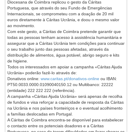
Diocesana de Coimbra replicou o gesto da Cáritas
Portuguesa, que através do seu Fundo de Emergências
Internacionais, se comprometeu com a doação de 20 mil
euros diretamente à Cáritas Ucrânia, e doou o mesmo valor
ao movimento.
Com este gesto, a Cáritas de Coimbra pretende garantir que
todas as pessoas tenham acesso à assistência humanitária e
assegurar que a Cáritas Ucrânia tem condições para continuar
o seu trabalho junto das pessoas afetadas, através da
distribuição de alimentos, água potável, abrigo seguro e kits
de higiene.
Todos os interessados em apoiar a campanha «Cáritas Ajuda
Ucrânia» poderão fazê-lo através de:
Donativos online:
www.caritas.pt/donativos-online
ou IBAN:
PT50.0033.0000.01090040150.12 ou Multibanco: 22222
(entidade) 222 222 222 (referência).
A campanha «Cáritas Ajuda Ucrânia» será apenas de recolha
de fundos e visa reforçar a capacidade de resposta da Cáritas
na Ucrânia e nos países fronteiriços e o eventual acolhimento
a famílias deslocadas em Portugal.
A Cáritas de Coimbra encontra-se disponível para estabelecer
o contacto entre os potenciais doadores e a Cáritas
Portuguesa, no caso de terem dificuldades em fazer chegar os