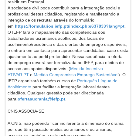
residir em Portugal.
A sociedade civil pode contribuir para a integração social e
profissional destes cidadãos, registando e manifestando a
intenção de os recrutar através do formulário
em
https://formularios.iefp.pt/index.php/637833?lang=pt
.
O IEFP fará o mapeamento das competências dos
trabalhadores ucranianos acolhidos, dos locais de
acolhimento/residência e das ofertas de emprego disponíveis,
e entrará em contacto para apresentar candidatos, caso exista
ajustamento ao perfil pretendido. Nessa sequência, a oferta
de emprego deverá ser formalizada ao IEFP, para efeitos de
acesso aos apoios disponíveis: (
Medida Incentivo
ATIVAR.PT
e
Medida Compromisso Emprego Sustentável
). O
IEFP organizará também cursos de
Português Língua de
Acolhimento
para facilitar a integração laboral destes
cidadãos. Qualquer questão pode ser direcionada
para
ofertasucrania@iefp.pt
.
CNIS ASSOCIA-SE
A CNIS, não podendo ficar indiferente à dimensão do drama
por que têm passado muitos ucranianos e ucranianas,
associa-se também a este esforço conjunto.