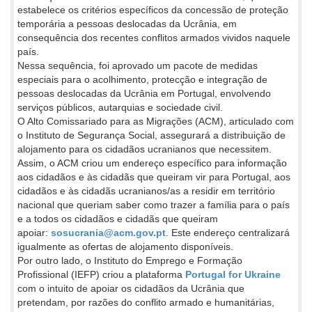
estabelece os critérios específicos da concessão de proteção
temporária a pessoas deslocadas da Ucrânia, em
consequência dos recentes conflitos armados vividos naquele
país.
Nessa sequência, foi aprovado um pacote de medidas
especiais para o acolhimento, protecção e integração de
pessoas deslocadas da Ucrânia em Portugal, envolvendo
serviços públicos, autarquias e sociedade civil.
O Alto Comissariado para as Migrações (ACM), articulado com
o Instituto de Segurança Social, assegurará a distribuição de
alojamento para os cidadãos ucranianos que necessitem.
Assim, o ACM criou um endereço específico para informação
aos cidadãos e às cidadãs que queiram vir para Portugal, aos
cidadãos e às cidadãs ucranianos/as a residir em território
nacional que queriam saber como trazer a família para o país
e a todos os cidadãos e cidadãs que queiram
apoiar:
sosucrania@acm.gov.pt
. Este endereço centralizará
igualmente as ofertas de alojamento disponíveis.
Por outro lado, o Instituto do Emprego e Formação
Profissional (IEFP) criou a plataforma
Portugal for Ukraine
com o intuito de apoiar os cidadãos da Ucrânia que
pretendam, por razões do conflito armado e humanitárias,