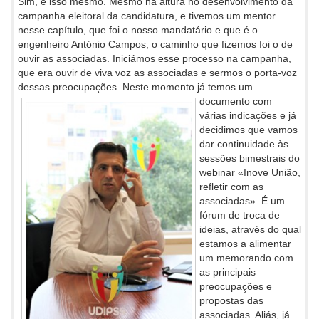
Sim, é isso mesmo. Mesmo na altura no desenvolvimento da
campanha eleitoral da candidatura, e tivemos um mentor
nesse capítulo, que foi o nosso mandatário e que é o
engenheiro António Campos, o caminho que fizemos foi o de
ouvir as associadas. Iniciámos esse processo na campanha,
que era ouvir de viva voz as associadas e sermos o porta-voz
dessas preocupações. Neste momento já temos
um
documento com
várias indicações e já
decidimos que vamos
dar continuidade às
sessões bimestrais do
webinar «Inove União,
refletir com as
associadas». É um
fórum de troca de
ideias, através do qual
estamos a alimentar
um memorando com
as principais
preocupações e
propostas das
associadas. Aliás, já