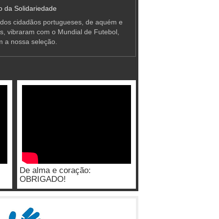
 da Solidariedade
 dos cidadãos portugueses, de aquém e
as, vibraram com o Mundial de Futebol,
m a nossa seleção.
De alma e coração:
OBRIGADO!