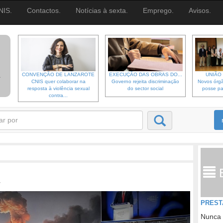
NIS.
Contactos.
Notícias à sexta.
Emprego.
Avisos.
CONVENÇÃO DE LANZAROTE
EXECUÇÃO DAS OBRAS DO...
UNIÃO 
CNIS quer colaborar na
Governo rejeita discriminação
Novos órgã
resposta à violência sexual
do sector social
posse pa
contra...
r
PREST
Nunca 