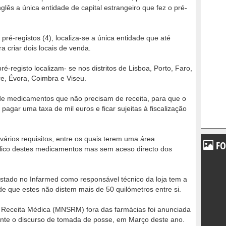
lês a única entidade de capital estrangeiro que fez o pré-
ré-registos (4), localiza-se a única entidade que até
ra criar dois locais de venda.
-registo localizam- se nos distritos de Lisboa, Porto, Faro,
re, Évora, Coimbra e Viseu.
de medicamentos que não precisam de receita, para que o
 pagar uma taxa de mil euros e ficar sujeitas à fiscalização
vários requisitos, entre os quais terem uma área
FO
lico destes medicamentos mas sem aceso directo dos
istado no Infarmed como responsável técnico da loja tem a
sde que estes não distem mais de 50 quilómetros entre si.
 Receita Médica (MNSRM) fora das farmácias foi anunciada
rante o discurso de tomada de posse, em Março deste ano.