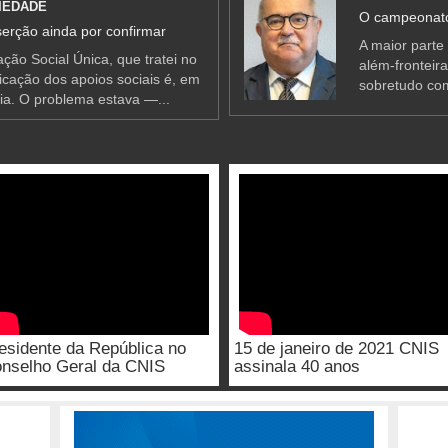
IEDADE
O campeonato
erção ainda por confirmar
A maior parte
ção Social Única, que tratei no
além-fronteir
ificação dos apoios sociais é, em
sobretudo co
ia. O problema estava —...
esidente da República no
15 de janeiro de 2021 CNIS
nselho Geral da CNIS
assinala 40 anos