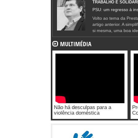
TRABALHO E SOLIDAR
PSU: um regresso à ins
Volto ao tema da Presta
artigo anterior. A simpl
si mesma, uma boa ide
MULTIMÉDIA
Não há desculpas para a
Pr
violência doméstica
Co