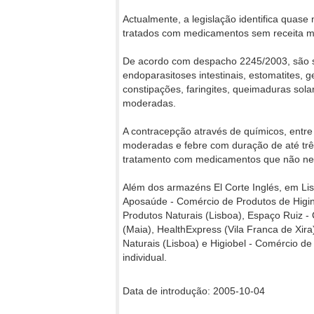
Actualmente, a legislação identifica qua
tratados com medicamentos sem receita m
De acordo com despacho 2245/2003, são s
endoparasitoses intestinais, estomatites, g
constipações, faringites, queimaduras sol
moderadas.
A contracepção através de químicos, entre
moderadas e febre com duração de até três
tratamento com medicamentos que não nec
Além dos armazéns El Corte Inglés, em Lis
Aposaúde - Comércio de Produtos de Higine
Produtos Naturais (Lisboa), Espaço Ruiz -
(Maia), HealthExpress (Vila Franca de Xir
Naturais (Lisboa) e Higiobel - Comércio d
individual.
Data de introdução: 2005-10-04