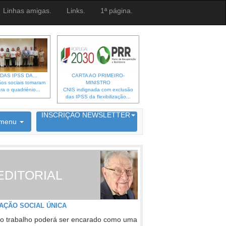
Linhas amigas.
Links.
1ª página.
DAS IPSS DA...
CARTA AO PRIMEIRO-
os sociais tomaram
MINISTRO
ra o quadriénio...
CNIS indignada com exclusão
das IPSS da flexibilização...
6692 membros inscritos
INSCRIÇÃO NEWSLETTER
menu
EDITORIAL
AÇÃO SOCIAL ÚNICA
o trabalho poderá ser encarado como uma