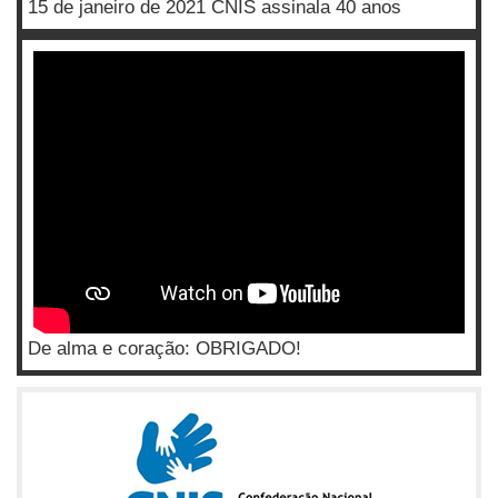
15 de janeiro de 2021 CNIS assinala 40 anos
De alma e coração: OBRIGADO!