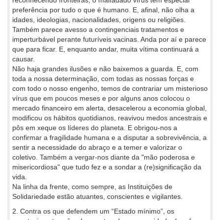
preferência por tudo o que é humano. E, afinal, não olha a
idades, ideologias, nacionalidades, origens ou religiões.
Também parece avesso a contingenciais tratamentos e
imperturbável perante futuríveis vacinas. Anda por aí e parece
que para ficar. E, enquanto andar, muita vítima continuará a
causar.
Não haja grandes ilusões e não baixemos a guarda. E, com
toda a nossa determinação, com todas as nossas forças e
com todo o nosso engenho, temos de contrariar um misterioso
vírus que em poucos meses e por alguns anos colocou o
mercado financeiro em alerta, desacelerou a economia global,
modificou os hábitos quotidianos, reavivou medos ancestrais e
pôs em xeque os líderes do planeta. E obrigou-nos a
confirmar a fragilidade humana e a disputar a sobrevivência, a
sentir a necessidade do abraço e a temer e valorizar o
coletivo. Também a vergar-nos diante da "mão poderosa e
misericordiosa" que tudo fez e a sondar a (re)significação da
vida.
Na linha da frente, como sempre, as Instituições de
Solidariedade estão atuantes, conscientes e vigilantes.
2. Contra os que defendem um “Estado mínimo”, os