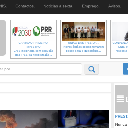
NIS.
Contactos.
Notícias à sexta.
Emprego.
Avisos.
CARTA AO PRIMEIRO-
UNIÃO DAS IPSS DA...
CONVENÇÃ
MINISTRO
Novos órgãos sociais tomaram
CNIS qu
CNIS indignada com exclusão
posse para o quadriénio...
resposta 
das IPSS da flexibilização...
PREST
Nunca 