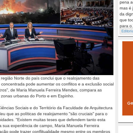
pena a
mas é 
da dig
que to
para o.
Editori
região Norte do país conclui que o realojamento das
oncentrada pode aumentar os conflitos e a exclusão social
utros", de Maria Manuela Ferreira Mendes, compara as
 zonas urbanas do Porto e em Espinho.
ências Sociais e do Território da Faculdade de Arquitectura
u que as políticas de realojamento "são cruciais" para o
nidades. "Existem muitas teses que defendem tanto esta
 sua experiência de campo, Maria Manuela Ferreira
ação pode trazer conflitualidade mesmo entre os membros