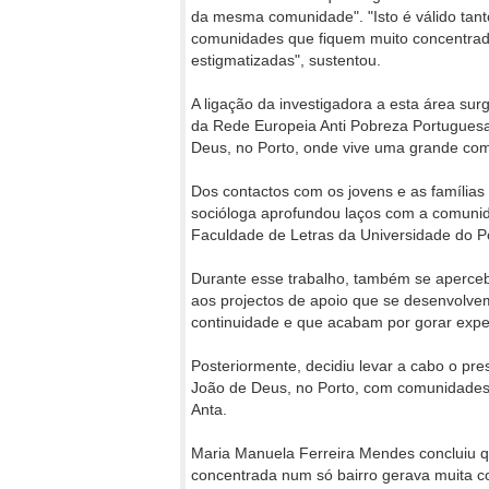
da mesma comunidade". "Isto é válido tant
comunidades que fiquem muito concentra
estigmatizadas", sustentou.
A ligação da investigadora a esta área su
da Rede Europeia Anti Pobreza Portuguesa
Deus, no Porto, onde vive uma grande co
Dos contactos com os jovens e as famílias
socióloga aprofundou laços com a comunid
Faculdade de Letras da Universidade do Po
Durante esse trabalho, também se aperce
aos projectos de apoio que se desenvolve
continuidade e que acabam por gorar expe
Posteriormente, decidiu levar a cabo o pr
João de Deus, no Porto, com comunidades 
Anta.
Maria Manuela Ferreira Mendes concluiu q
concentrada num só bairro gerava muita con