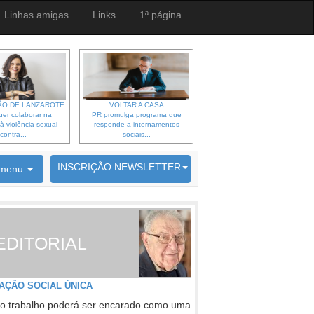
Linhas amigas.
Links.
1ª página.
O DE LANZAROTE
VOLTAR A CASA
er colaborar na
PR promulga programa que
à violência sexual
responde a internamentos
contra...
sociais...
6692 membros inscritos
INSCRIÇÃO NEWSLETTER
menu
EDITORIAL
AÇÃO SOCIAL ÚNICA
o trabalho poderá ser encarado como uma