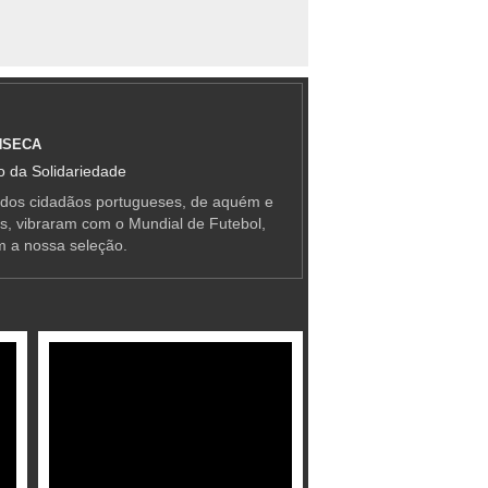
NSECA
 da Solidariedade
 dos cidadãos portugueses, de aquém e
as, vibraram com o Mundial de Futebol,
m a nossa seleção.