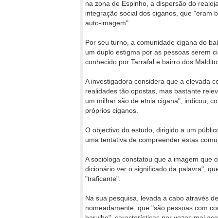
na zona de Espinho, a dispersão do realoja
integração social dos ciganos, que "eram
auto-imagem".
Por seu turno, a comunidade cigana do ba
um duplo estigma por as pessoas serem ci
conhecido por Tarrafal e bairro dos Maldit
A investigadora considera que a elevada c
realidades tão opostas, mas bastante rele
um milhar são de etnia cigana", indicou, 
próprios ciganos.
O objectivo do estudo, dirigido a um públic
uma tentativa de compreender estas comun
A socióloga constatou que a imagem que os
dicionário ver o significado da palavra", q
"traficante".
Na sua pesquisa, levada a cabo através de
nomeadamente, que "são pessoas com com
barulho", características por vezes mal a