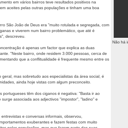
mento em vários bairros teve resultados positivos na
 bem aceites pelas outras populações e tinham uma boa
irro São João de Deus era "muito rotulada e segregada, com
ganas e viverem num bairro problemático, que até é
os", descreveu.
Não há i
oncentração é apenas um factor que explica as duas
vante. "Neste bairro, onde residem 3.000 pessoas, cerca de
comentando que a conflitualidade é frequente mesmo entre os
o geral, mas sobretudo aos especialistas da área social, é
idades, ainda hoje vistas com algum preconceito.
 portugueses têm dos ciganos é negativa: "Basta ir ao
ue surge associada aos adjectivos "impostor", "ladino" e
 entrevistas e conversas informais, observou,
portamentos exuberantes e fazem festas com muito
ceites pelas populações, mas que fazem parte das suas