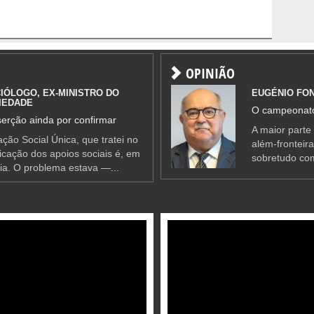
OPINIÃO
IÓLOGO, EX-MINISTRO DO
EUGÉNIO FO
IEDADE
O campeonato
erção ainda por confirmar
A maior parte
ção Social Única, que tratei no
além-fronteir
ificação dos apoios sociais é, em
sobretudo co
ia. O problema estava —...