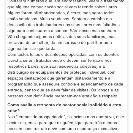
Contaram números que iam engrossando. Veem o tratamento
que alguma comunicação social vem fazendo sobre Lares.
Alguns foram ali abandonados, é certo; mas agora todos
estão saudosos. Muito saudosos. Sentem o carinho e a
dedicação dos trabalhadores nos seus Lares mas falta-lhes
algo para continuarem a sonhar. São idosos mas sonham.
Vão chegando algumas notícias dos seus familiares, mas
precisam de um olhar, de um sorriso e de partilhar uma
lágrima familiar que tarda...
Com testes feitos e desinfeções operadas, com os doentes
Covid a serem tratados onde o devem ser (e não é nos
respetivos Lares, que são residências coletivas) e a
distribuição de equipamentos de proteção individual, com
espaços destacados que garantam distanciamento e a
programação que assegure controle e agendamento de cada
entrada, penso que se deve falar de visitas. Os idosos e as
pessoas com deficiência merecem-nos gratidão e respeito…
Como avalia a resposta do sector social solidário a esta
crise?
Nos "tempos de prosperidade", silencioso mas operativo, este
sector diligencia para que ninguém fique para trás e todos
possam construir um devir com uma esperança mais ativa.