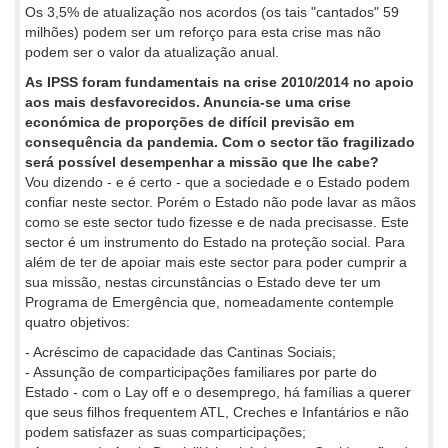
Os 3,5% de atualização nos acordos (os tais "cantados" 59
milhões) podem ser um reforço para esta crise mas não
podem ser o valor da atualização anual.
As IPSS foram fundamentais na crise 2010/2014 no apoio
aos mais desfavorecidos. Anuncia-se uma crise
económica de proporções de difícil previsão em
consequência da pandemia. Com o sector tão fragilizado
será possível desempenhar a missão que lhe cabe?
Vou dizendo - e é certo - que a sociedade e o Estado podem
confiar neste sector. Porém o Estado não pode lavar as mãos
como se este sector tudo fizesse e de nada precisasse. Este
sector é um instrumento do Estado na proteção social. Para
além de ter de apoiar mais este sector para poder cumprir a
sua missão, nestas circunstâncias o Estado deve ter um
Programa de Emergência que, nomeadamente contemple
quatro objetivos:
- Acréscimo de capacidade das Cantinas Sociais;
- Assunção de comparticipações familiares por parte do
Estado - com o Lay off e o desemprego, há famílias a querer
que seus filhos frequentem ATL, Creches e Infantários e não
podem satisfazer as suas comparticipações;