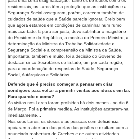
para uma certa estigmatização. Tanto os de idosos como os
residenciais, os Lares têm a proteção que as instituições e a
Segurança Social asseguram, porém, carecem também de
cuidados de saúde que a Saúde parecia ignorar. Creio bem
que agora estamos em condições de caminhar num rumo
mais acertado. E para ser justo, devo sublinhar o magistério
do Presidente da República, a mestria do Primeiro Ministro, a
determinação da Ministra do Trabalho Solidariedade e
Segurança Social e a compreensão da Ministra da Saúde.
Importante, também e muito, foi a decisão do Governo de
destacar cinco Secretários de Estado, um por cada região,
para a coordenação de respostas de Saúde, Segurança
Social, Autárquicas e Solidárias.
Defende que é preciso começar a pensar em criar
condições para voltar a permitir visitas aos idosos em lar.
Para quando e como?
As visitas nos Lares foram proibidas há dois meses - no dia 6
de Março. Foi a primeira medida. As instituições acataram-na
imediatamente…
Nos seus Lares, os idosos e as pessoas com deficiência
apoiaram a abertura das portas das prisões e exultam com a
anunciada reabertura de Creches e de outras atividades.