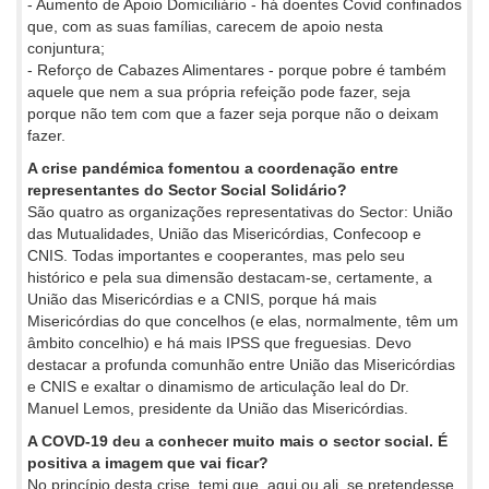
- Aumento de Apoio Domiciliário - há doentes Covid confinados
que, com as suas famílias, carecem de apoio nesta
conjuntura;
- Reforço de Cabazes Alimentares - porque pobre é também
aquele que nem a sua própria refeição pode fazer, seja
porque não tem com que a fazer seja porque não o deixam
fazer.
A crise pandémica fomentou a coordenação entre
representantes do Sector Social Solidário?
São quatro as organizações representativas do Sector: União
das Mutualidades, União das Misericórdias, Confecoop e
CNIS. Todas importantes e cooperantes, mas pelo seu
histórico e pela sua dimensão destacam-se, certamente, a
União das Misericórdias e a CNIS, porque há mais
Misericórdias do que concelhos (e elas, normalmente, têm um
âmbito concelhio) e há mais IPSS que freguesias. Devo
destacar a profunda comunhão entre União das Misericórdias
e CNIS e exaltar o dinamismo de articulação leal do Dr.
Manuel Lemos, presidente da União das Misericórdias.
A COVD-19 deu a conhecer muito mais o sector social. É
positiva a imagem que vai ficar?
No princípio desta crise, temi que, aqui ou ali, se pretendesse