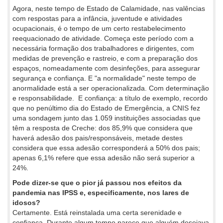
Agora, neste tempo de Estado de Calamidade, nas valências
com respostas para a infância, juventude e atividades
ocupacionais, é o tempo de um certo restabelecimento
reequacionado de atividade. Começa este período com a
necessária formação dos trabalhadores e dirigentes, com
medidas de prevenção e rastreio, e com a preparação dos
espaços, nomeadamente com desinfeções, para assegurar
segurança e confiança. E "a normalidade" neste tempo de
anormalidade está a ser operacionalizada. Com determinação
e responsabilidade. E confiança: a título de exemplo, recordo
que no penúltimo dia do Estado de Emergência, a CNIS fez
uma sondagem junto das 1.059 instituições associadas que
têm a resposta de Creche: dos 85,9% que considera que
haverá adesão dos pais/responsáveis, metade destes
considera que essa adesão corresponderá a 50% dos pais;
apenas 6,1% refere que essa adesão não será superior a
24%.
Pode dizer-se que o pior já passou nos efeitos da
pandemia nas IPSS e, especificamente, nos lares de
idosos?
Certamente. Está reinstalada uma certa serenidade e
confiança. Durante algum tempo parece que alguém desejava